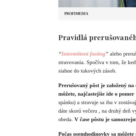
PROFIMEDIA
Pravidlá prerušované
“
Intermittent fasting
”
alebo preruš
stravovania. Spočíva v tom, že keď
siahne do tukových zásob.
Prerušovaný pôst je založený na č
môžete, najčastejšie ide o pomer 
spánku) a stravuje sa iba v zostáva
dáte skorú večeru , na druhý deň v
obeda.
V čase pôstu je samozrejm
Počas osemhodinovky sa môžete s