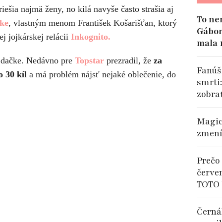
ešia najmä ženy, no kilá navyše často strašia aj
To ne
ke
, vlastným menom František Košarišťan, ktorý
Gábor
j jojkárskej relácii
Inkognito.
mala 
ojdačke. Nedávno pre
Topstar
prezradil, že
za
Fanúši
 30 kíl
a má problém nájsť nejaké oblečenie, do
smrti
zobra
Magic
zmení
Prečo 
červe
TOTO 
Černá