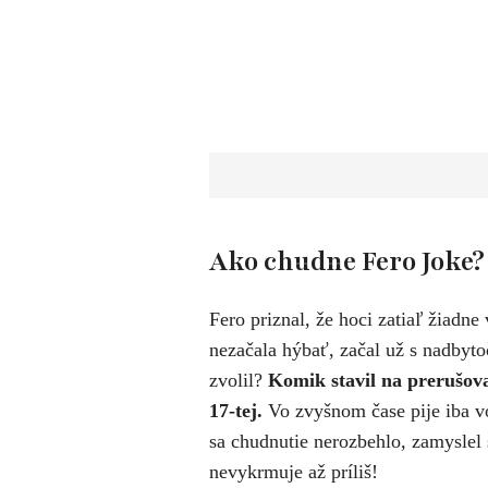
Ako chudne Fero Joke
Fero priznal, že hoci zatiaľ žiadne
nezačala hýbať, začal už s nadbyt
zvolil?
Komik stavil na prerušova
17-tej.
Vo zvyšnom čase pije iba vo
sa chudnutie nerozbehlo, zamyslel 
nevykrmuje až príliš!