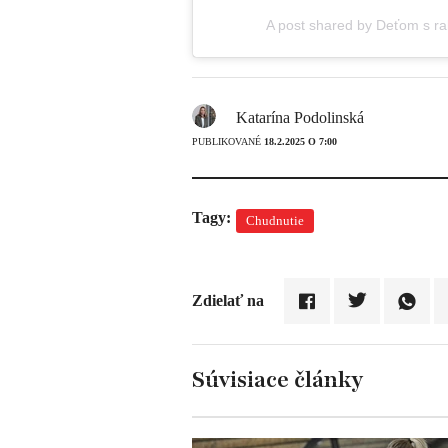
A post shared by Deťom s r
Katarína Podolinská
PUBLIKOVANÉ
18.2.2025 O 7:00
Tagy:
Chudnutie
Zdielať na
Súvisiace články