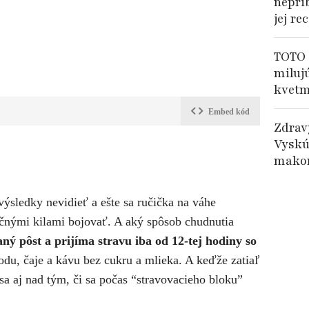
nepri
jej re
TOTO 
miluj
kvetm
Embed kód
Zdrav
Vyskú
makom
?
 výsledky nevidieť a ešte sa ručička na váhe
očnými kilami bojovať. A aký spôsob chudnutia
ný pôst a prijíma stravu iba od 12-tej hodiny so
du, čaje a kávu bez cukru a mlieka. A keďže zatiaľ
sa aj nad tým, či sa počas “stravovacieho bloku”