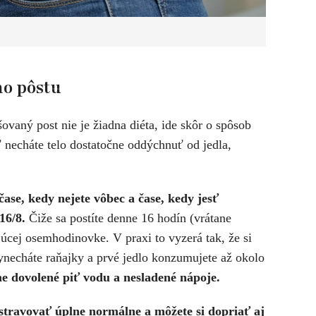
ho pôstu
ovaný post nie je žiadna diéta, ide skôr o spôsob
 necháte telo dostatočne oddýchnuť od jedla,
ase, kedy nejete vôbec a čase, kedy jesť
16/8.
Čiže sa postíte denne 16 hodín (vrátane
júcej osemhodinovke. V praxi to vyzerá tak, že si
ynecháte raňajky a prvé jedlo konzumujete až okolo
e dovolené piť vodu a nesladené nápoje.
travovať úplne normálne a môžete si dopriať aj