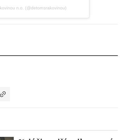
akovinou n.o. (@detomsrakovinou)