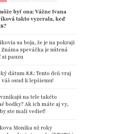
môže byť ona: Vážne Ivana
íková takto vyzerala, keď
18?
kovia sa boja, že je na pokraji
: Známa speváčka je nútená
ť si pauzu
ký dátum 8.8.: Tento deň vraj
 váš osud k lepšiemu!
vznikajú na tele takéto
né bodky? Ak ich máte aj vy,
by ste mali vedieť!
kova Monika už roky