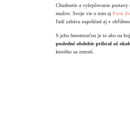
Chudnutie a vylepšovanie postavy ri
mužov. Svoje vie o tom aj
Fero Jo
ľudí zabáva napríklad aj v obľúbene
S jeho hmotnosťou je to ako na h
posledné obdobie pribral až okolo
ktorého sa zmestí.