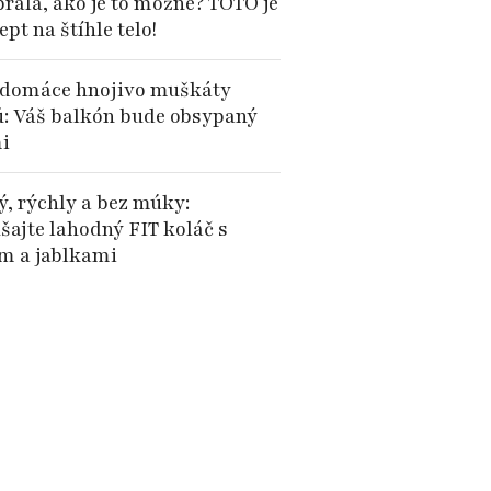
brala, ako je to možné? TOTO je
cept na štíhle telo!
domáce hnojivo muškáty
ú: Váš balkón bude obsypaný
i
ý, rýchly a bez múky:
šajte lahodný FIT koláč s
 a jablkami