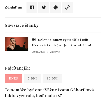
Zdielať na
Súvisiace články
Selena Gomez vystrašila ľudí:
Hysterický plač a...Je mi to tak ľúto!
29.01.2025
Zdravie
Najčítanejšie
DNES
7 DNÍ
30 DNÍ
To nemôže byť ona: Vážne Ivana Gáboríková
takto vyzerala, keď mala 18?