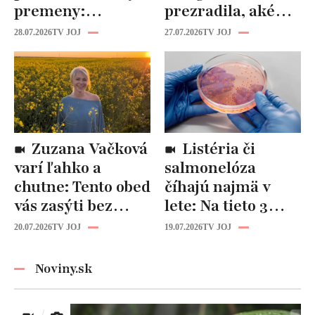
premeny:
prezradila, aké
Odborníci však
cviky jej pomohli
28.07.2026
TV JOJ
27.07.2026
TV JOJ
varujú, pozor na
spevniť celé telo
prísne diéty!
Zuzana Vačková
Listéria či
varí ľahko a
salmonelóza
chutne: Tento obed
číhajú najmä v
vás zasýti bez
lete: Na tieto 3
zbytočných kalórií
pravidlá pri jedle
20.07.2026
TV JOJ
19.07.2026
TV JOJ
nikdy
nezabúdajte!
Noviny.sk