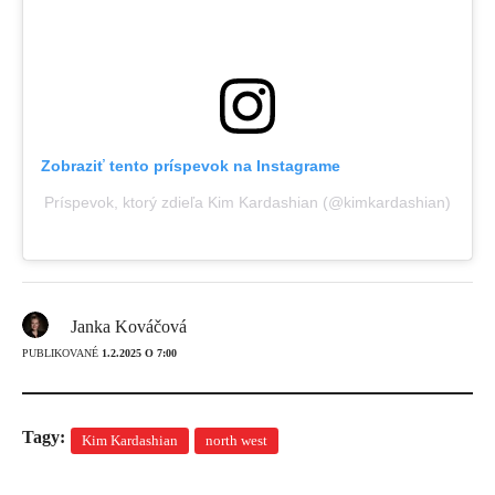
Zobraziť tento príspevok na Instagrame
Príspevok, ktorý zdieľa Kim Kardashian (@kimkardashian)
Janka Kováčová
PUBLIKOVANÉ
1.2.2025 O 7:00
Tagy:
Kim Kardashian
north west