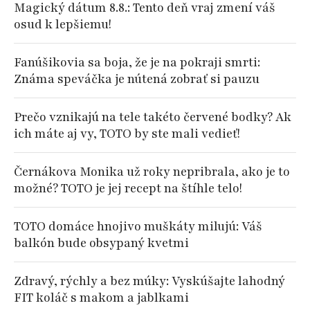
Magický dátum 8.8.: Tento deň vraj zmení váš
osud k lepšiemu!
Fanúšikovia sa boja, že je na pokraji smrti:
Známa speváčka je nútená zobrať si pauzu
Prečo vznikajú na tele takéto červené bodky? Ak
ich máte aj vy, TOTO by ste mali vedieť!
Černákova Monika už roky nepribrala, ako je to
možné? TOTO je jej recept na štíhle telo!
TOTO domáce hnojivo muškáty milujú: Váš
balkón bude obsypaný kvetmi
Zdravý, rýchly a bez múky: Vyskúšajte lahodný
FIT koláč s makom a jablkami