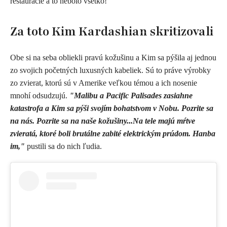
reštaurácie a to nebolo všetko!
Za toto Kim Kardashian skritizovali
Obe si na seba obliekli pravú kožušinu a Kim sa pýšila aj jednou
zo svojich početných luxusných kabeliek. Sú to práve výrobky
zo zvierat, ktorú sú v Amerike veľkou témou a ich nosenie
mnohí odsudzujú.
"Malibu a Pacific Palisades zasiahne
katastrofa a Kim sa pýši svojím bohatstvom v Nobu. Pozrite sa
na nás. Pozrite sa na naše kožušiny...Na tele majú mŕtve
zvieratá, ktoré boli brutálne zabité elektrickým prúdom. Hanba
im,"
pustili sa do nich ľudia.