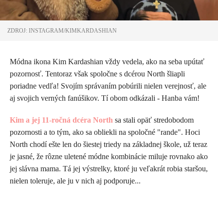
ZDROJ: INSTAGRAM/KIMKARDASHIAN
Módna ikona Kim Kardashian vždy vedela, ako na seba upútať
pozornosť. Tentoraz však spoločne s dcérou North šliapli
poriadne vedľa! Svojím správaním pobúrili nielen verejnosť, ale
aj svojich verných fanúšikov. Tí obom odkázali - Hanba vám!
Kim a jej 11-ročná dcéra North
sa stali opäť stredobodom
pozornosti a to tým, ako sa obliekli na spoločné "rande". Hoci
North chodí ešte len do šiestej triedy na základnej škole, už teraz
je jasné, že rôzne uletené módne kombinácie miluje rovnako ako
jej slávna mama. Tá jej výstrelky, ktoré ju veľakrát robia staršou,
nielen toleruje, ale ju v nich aj podporuje...