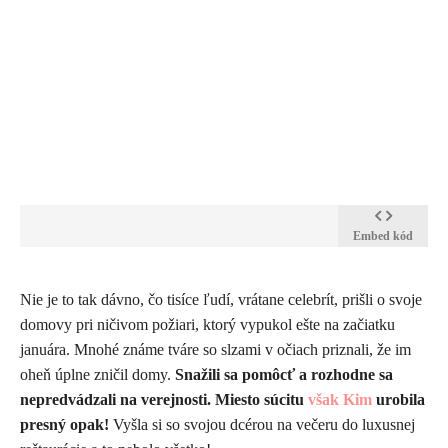
Embed kód
​Nie je to tak dávno, čo tisíce ľudí, vrátane celebrít, prišli o svoje
domovy pri ničivom požiari, ktorý vypukol ešte na začiatku
januára. Mnohé známe tváre so slzami v očiach priznali, že im
oheň úplne zničil domy.
Snažili sa pomôcť a rozhodne sa
nepredvádzali na verejnosti. Miesto súcitu
však Kim
urobila
presný opak!
Vyšla si so svojou dcérou na večeru do luxusnej