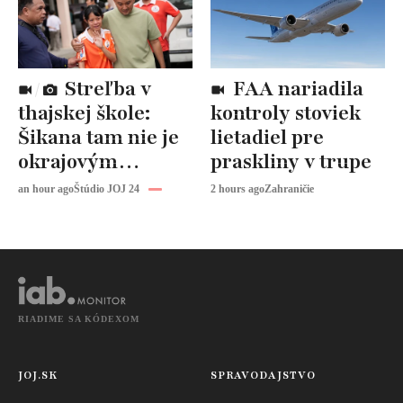
Streľba v
FAA nariadila
thajskej škole:
kontroly stoviek
Šikana tam nie je
lietadiel pre
okrajovým
praskliny v trupe
problémom,
an hour ago
Štúdio JOJ 24
2 hours ago
Zahraničie
upozorňuje
expertka
RIADIME SA KÓDEXOM
JOJ.SK
SPRAVODAJSTVO