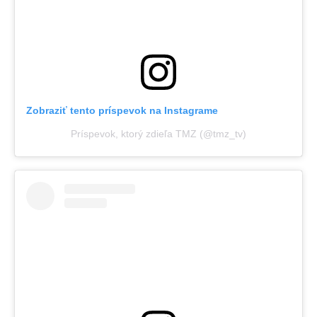
Zobraziť tento príspevok na Instagrame
Príspevok, ktorý zdieľa TMZ (@tmz_tv)