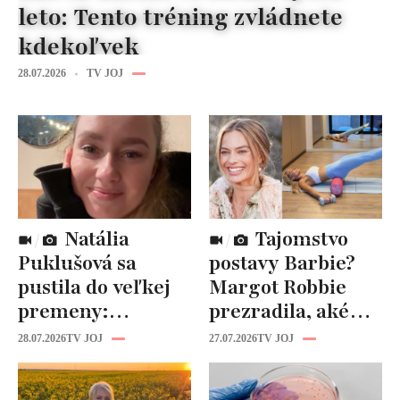
leto: Tento tréning zvládnete
kdekoľvek
28.07.2026
TV JOJ
Natália
Tajomstvo
Puklušová sa
postavy Barbie?
pustila do veľkej
Margot Robbie
premeny:
prezradila, aké
Odborníci však
cviky jej pomohli
28.07.2026
TV JOJ
27.07.2026
TV JOJ
varujú, pozor na
spevniť celé telo
prísne diéty!