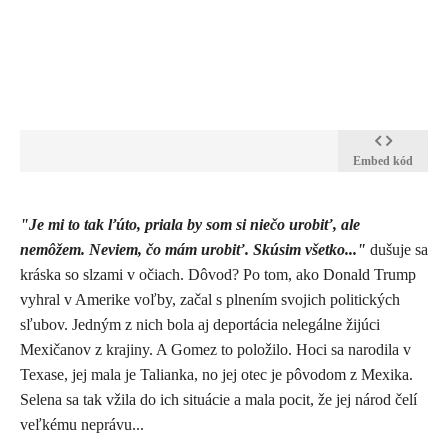
Embed kód
​"Je mi to tak ľúto, priala by som si niečo urobiť, ale
nemôžem. Neviem, čo mám urobiť. Skúsim všetko..."
dušuje sa
kráska so slzami v očiach. Dôvod? Po tom, ako Donald Trump
vyhral v Amerike voľby, začal s plnením svojich politických
sľubov. Jedným z nich bola aj deportácia nelegálne žijúci
Mexičanov z krajiny. A Gomez to položilo. Hoci sa narodila v
Texase, jej mala je Talianka, no jej otec je pôvodom z Mexika.
Selena sa tak vžila do ich situácie a mala pocit, že jej národ čelí
veľkému neprávu...