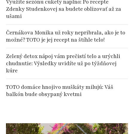
Využite sezónu cukety naplno: Po recepte
Zdenky Studenkovej sa budete oblizovať až za
ušami
Černákova Monika už roky nepribrala, ako je to
možné? TOTO je jej recept na štíhle telo!
Zelený detox nápoj vám prečistí telo a urýchli
chudnutie: Výsledky uvidíte už po týždňovej
kúre
TOTO domáce hnojivo muškáty milujú: Váš
balkón bude obsypaný kvetmi