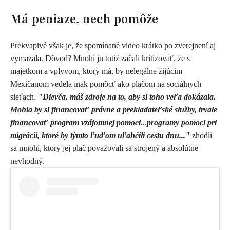
Má peniaze, nech pomôže
Prekvapivé však je, že spomínané video krátko po zverejnení aj
vymazala. Dôvod? Mnohí ju totiž začali kritizovať, že s
majetkom a vplyvom, ktorý má, by nelegálne žijúcim
Mexičanom vedela inak pomôcť ako plačom na sociálnych
sieťach.
"Dievča, máš zdroje na to, aby si toho veľa dokázala.
Mohla by si financovať právne a prekladateľské služby, trvale
financovať program vzájomnej pomoci...programy pomoci pri
migrácii, ktoré by týmto ľuďom uľahčili cestu dnu..."
zhodli
sa mnohí, ktorý jej plač považovali sa strojený a absolútne
nevhodný.