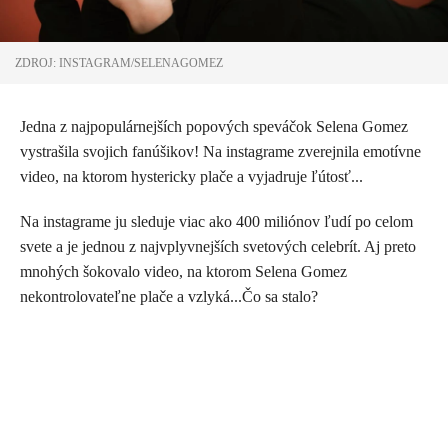
ZDROJ: INSTAGRAM/SELENAGOMEZ
Jedna z najpopulárnejších popových speváčok Selena Gomez
vystrašila svojich fanúšikov! Na instagrame zverejnila emotívne
video, na ktorom hystericky plače a vyjadruje ľútosť...
Na instagrame ju sleduje viac ako 400 miliónov ľudí po celom
svete a je jednou z najvplyvnejších svetových celebrít. Aj preto
mnohých šokovalo video, na ktorom Selena Gomez
nekontrolovateľne plače a vzlyká...Čo sa stalo?