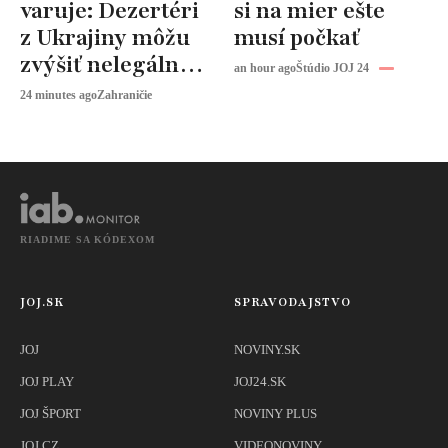
varuje: Dezertéri
si na mier ešte
z Ukrajiny môžu
musí počkať
zvýšiť nelegálnu
an hour ago
Štúdio JOJ 24
migráciu
24 minutes ago
Zahraničie
RIADIME SA KÓDEXOM
JOJ.SK
SPRAVODAJSTVO
JOJ
NOVINY.SK
JOJ PLAY
JOJ24.SK
JOJ ŠPORT
NOVINY PLUS
JOJ CZ
VIDEONOVINY