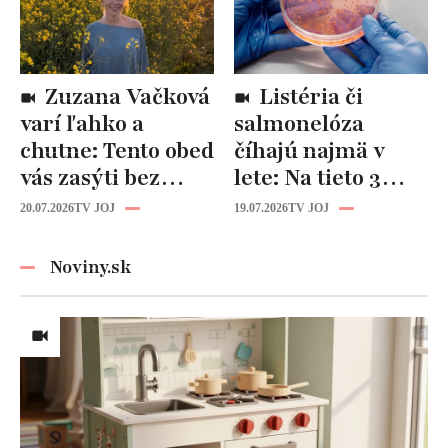
Zuzana Vačková
Listéria či
varí ľahko a
salmonelóza
chutne: Tento obed
číhajú najmä v
vás zasýti bez
lete: Na tieto 3
zbytočných kalórií
pravidlá pri jedle
20.07.2026
TV JOJ
19.07.2026
TV JOJ
nikdy
nezabúdajte!
Noviny.sk