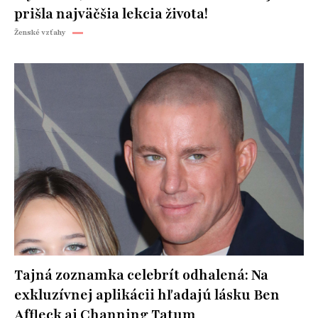
prišla najväčšia lekcia života!
Ženské vzťahy
Tajná zoznamka celebrít odhalená: Na
exkluzívnej aplikácii hľadajú lásku Ben
Affleck aj Channing Tatum