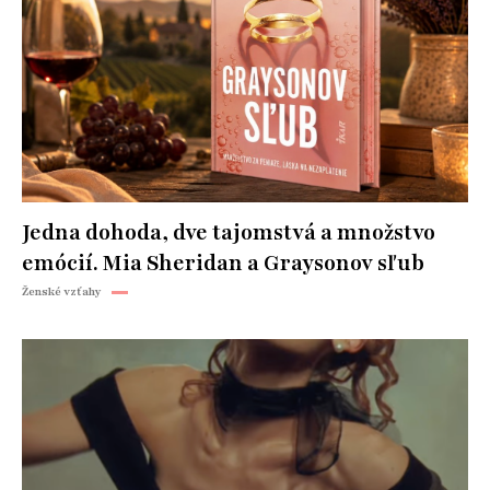
Jedna dohoda, dve tajomstvá a množstvo
emócií. Mia Sheridan a Graysonov sľub
Ženské vzťahy