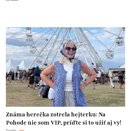
Známa herečka zotrela hejterku: Na
Pohode nie som VIP, príďte si to užiť aj vy!
Trendy