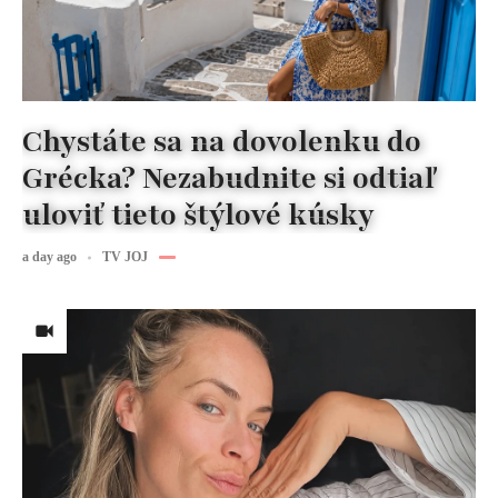
Chystáte sa na dovolenku do
Grécka? Nezabudnite si odtiaľ
uloviť tieto štýlové kúsky
a day ago
TV JOJ