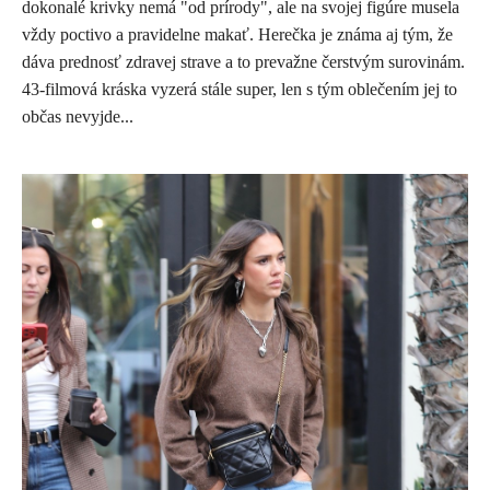
dokonalé krivky nemá "od prírody", ale na svojej figúre musela
vždy poctivo a pravidelne makať. Herečka je známa aj tým, že
dáva prednosť zdravej strave a to prevažne čerstvým surovinám.
43-filmová kráska vyzerá stále super, len s tým oblečením jej to
občas nevyjde...