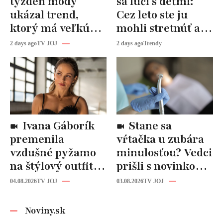
týždeň módy
sa lúči s deťmi:
ukázal trend,
Cez leto ste ju
ktorý má veľkú
mohli stretnúť aj
budúcnosť: Počuli
vy!
2 days ago
TV JOJ
2 days ago
Trendy
ste už o tomto
materiáli?
Ivana Gáborík
Stane sa
premenila
vŕtačka u zubára
vzdušné pyžamo
minulosťou? Vedci
na štýlový outfit:
prišli s novinkou,
Tento trik vás
ktorá by mohla
04.08.2026
TV JOJ
03.08.2026
TV JOJ
zachráni počas
zmeniť liečbu
horúčav
kazov!
Noviny.sk