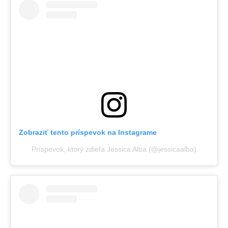
Zobraziť tento príspevok na Instagrame
Príspevok, ktorý zdieľa Jessica Alba (@jessicaalba)