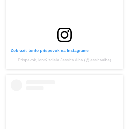
Zobraziť tento príspevok na Instagrame
Príspevok, ktorý zdieľa Jessica Alba (@jessicaalba)