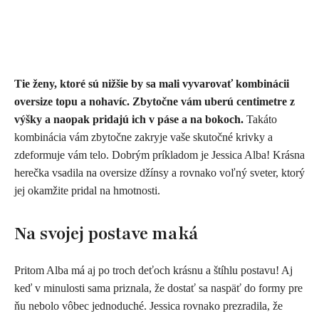
Tie ženy, ktoré sú nižšie by sa mali vyvarovať kombinácii
oversize topu a nohavíc. Zbytočne vám uberú centimetre z
výšky a naopak pridajú ich v páse a na bokoch.
Takáto
kombinácia vám zbytočne zakryje vaše skutočné krivky a
zdeformuje vám telo.
Dobrým príkladom je Jessica Alba! Krásna
herečka vsadila na oversize džínsy a rovnako voľný sveter, ktorý
jej okamžite pridal na hmotnosti.
Na svojej postave maká
Pritom Alba má aj po troch deťoch krásnu a štíhlu postavu! Aj
keď v minulosti sama priznala, že dostať sa naspäť do formy pre
ňu nebolo vôbec jednoduché. Jessica rovnako prezradila, že