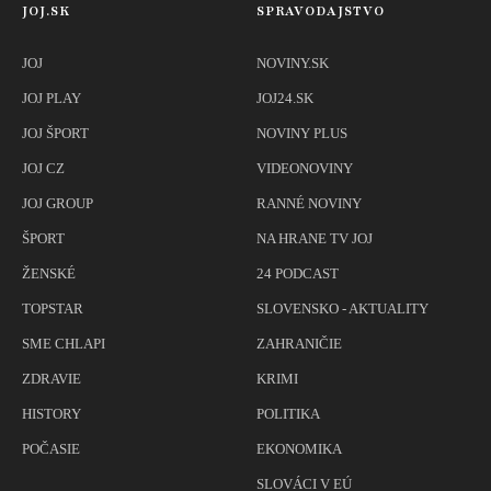
JOJ.SK
SPRAVODAJSTVO
JOJ
NOVINY.SK
JOJ PLAY
JOJ24.SK
JOJ ŠPORT
NOVINY PLUS
JOJ CZ
VIDEONOVINY
JOJ GROUP
RANNÉ NOVINY
ŠPORT
NA HRANE TV JOJ
ŽENSKÉ
24 PODCAST
TOPSTAR
SLOVENSKO - AKTUALITY
SME CHLAPI
ZAHRANIČIE
ZDRAVIE
KRIMI
HISTORY
POLITIKA
POČASIE
EKONOMIKA
SLOVÁCI V EÚ