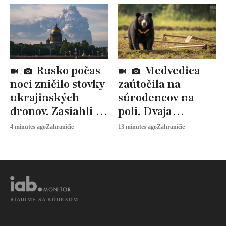
Rusko počas
Medvedica
noci zničilo stovky
zaútočila na
ukrajinských
súrodencov na
dronov. Zasiahli aj
poli. Dvaja
významnú
zomreli, tretí
4 minutes ago
Zahraničie
13 minutes ago
Zahraničie
rafinériu
bojuje o život
RIADIME SA KÓDEXOM