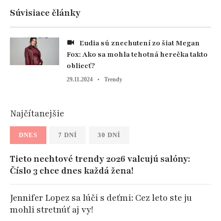
Súvisiace články
Ľudia sú znechutení zo šiat Megan
Fox: Ako sa mohla tehotná herečka takto
obliecť?
29.11.2024
Trendy
Najčítanejšie
DNES
7 DNÍ
30 DNÍ
Tieto nechtové trendy 2026 valcujú salóny:
Číslo 3 chce dnes každá žena!
Jennifer Lopez sa lúči s deťmi: Cez leto ste ju
mohli stretnúť aj vy!