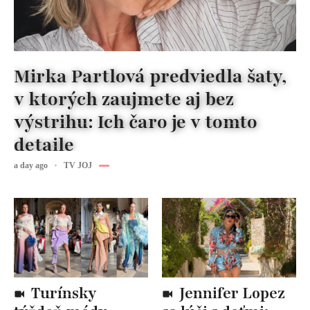
Mirka Partlová predviedla šaty,
v ktorých zaujmete aj bez
výstrihu: Ich čaro je v tomto
detaile
a day ago
TV JOJ
Turínsky
Jennifer Lopez