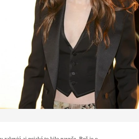
 zakryjú aj nejaké to kilo navyše. Reč je o