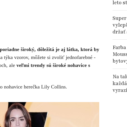
leto s
Super
vylep
držať
Farba
poriadne široký, dôležitá je aj látka, ktorá by
Mouss
a týka vzorov, môžete si zvoliť jednofarebné -
bytov
och, ale
veľmi trendy sú široké nohavice s
Na ta
každá
o nohavice herečka Lily Collins.
vyrazi