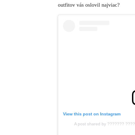
outfitov vás oslovil najviac?
View this post on Instagram
A post shared by ??????? ???