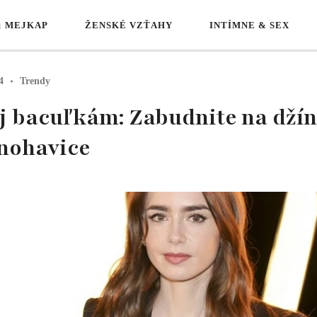
& MEJKAP
ŽENSKÉ VZŤAHY
INTÍMNE & SEX
4
Trendy
aj bacuľkám: Zabudnite na dží
 nohavice