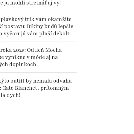
te ju mohli stretnúť aj vy!
 plavkový trik vám okamžite
ší postavu: Bikiny budú lepšie
 a vyčarujú vám plnší dekolt
 roka 2025: Odtieň Mocha
e vynikne v móde aj na
ých doplnkoch
kýto outfit by nemala odvahu
: Cate Blanchett prítomným
la dych!