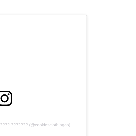
????? ??????? (@cookiesclothingco)