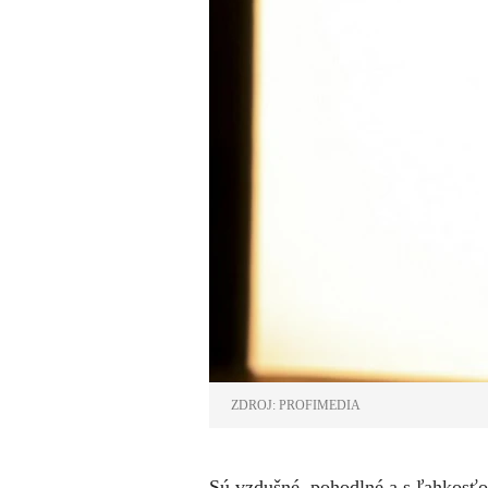
ZDROJ: PROFIMEDIA
Sú vzdušné, pohodlné a s ľahkosťou