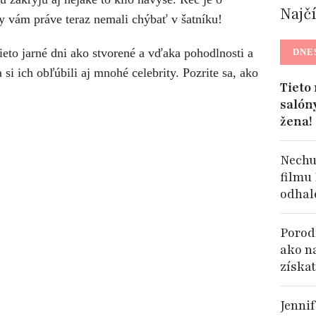
Najč
by vám práve teraz nemali chýbať v šatníku!
ieto jarné dni ako stvorené a vďaka pohodlnosti a
DNE
 ich obľúbili aj mnohé celebrity. Pozrite sa, ako
Tieto
salón
žena!
Nechu
filmu
odhal
Porodi
ako n
získat
Jennif