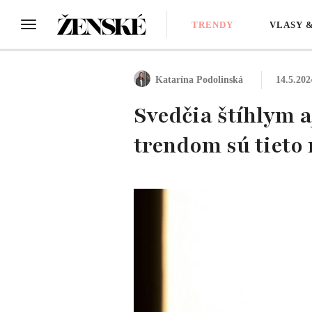
TRENDY
VLASY 
Katarína Podolinská
14.5.202
Svedčia štíhlym 
trendom sú tieto