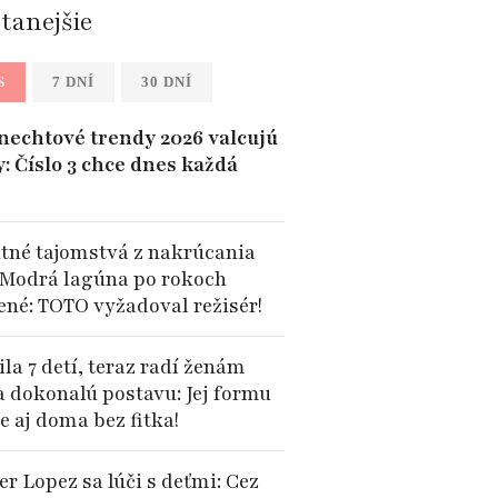
ítanejšie
S
7 DNÍ
30 DNÍ
 nechtové trendy 2026 valcujú
y: Číslo 3 chce dnes každá
tné tajomstvá z nakrúcania
 Modrá lagúna po rokoch
ené: TOTO vyžadoval režisér!
la 7 detí, teraz radí ženám
a dokonalú postavu: Jej formu
e aj doma bez fitka!
er Lopez sa lúči s deťmi: Cez