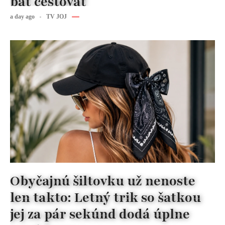
báť cestovať
a day ago
TV JOJ
Obyčajnú šiltovku už nenoste
len takto: Letný trik so šatkou
jej za pár sekúnd dodá úplne