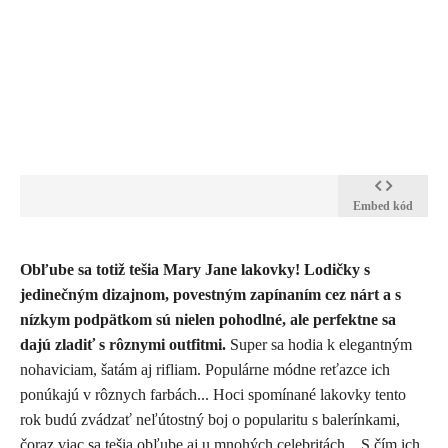
Embed kód
​Obľube sa totiž tešia Mary Jane lakovky! Lodičky s
jedinečným dizajnom, povestným zapínaním cez nárt a s
nízkym podpätkom sú nielen pohodlné, ale perfektne sa
dajú zladiť s rôznymi outfitmi.
Super sa hodia k elegantným
nohaviciam, šatám aj rifliam. Populárne módne reťazce ich
ponúkajú v rôznych farbách... Hoci spomínané lakovky tento
rok budú zvádzať neľútostný boj o popularitu s balerínkami,
čoraz viac sa tešia obľube aj u mnohých celebritách... S čím ich