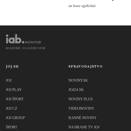
ľudí
an hour ago
Krimi
RIADIME SA KÓDEXOM
JOJ.SK
SPRAVODAJSTVO
JOJ
NOVINY.SK
JOJ PLAY
JOJ24.SK
JOJ ŠPORT
NOVINY PLUS
JOJ CZ
VIDEONOVINY
JOJ GROUP
RANNÉ NOVINY
ŠPORT
NA HRANE TV JOJ