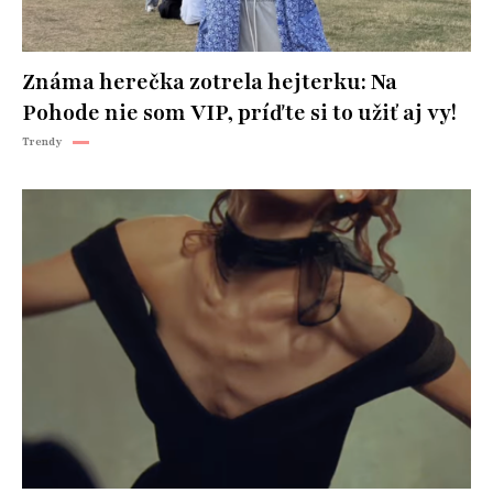
Známa herečka zotrela hejterku: Na
Pohode nie som VIP, príďte si to užiť aj vy!
Trendy