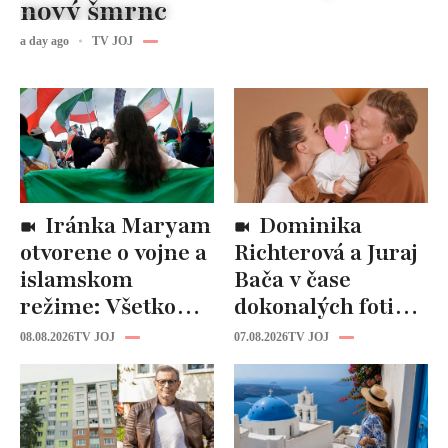
nový šmrnc
a day ago
TV JOJ
Iránka Maryam
Dominika
otvorene o vojne a
Richterová a Juraj
islamskom
Bača v čase
režime: Všetko
dokonalých fotiek
tam riadi
pripomínajú
08.08.2026
TV JOJ
07.08.2026
TV JOJ
propaganda, ľudí
dôležitú vec:
zabíjajú na
Slováci ich za to
uliciach
milujú!