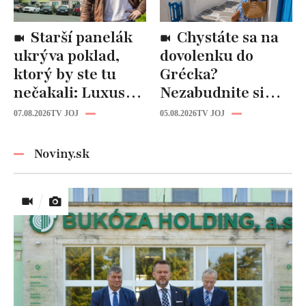
Starší panelák
Chystáte sa na
ukrýva poklad,
dovolenku do
ktorý by ste tu
Grécka?
nečakali: Luxusná
Nezabudnite si
kuchyňa aj
odtiaľ uloviť tieto
07.08.2026
TV JOJ
05.08.2026
TV JOJ
kúpeľňa ako z
štýlové kúsky
novostavby!
Noviny.sk