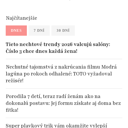
Najčítanejšie
DNES
7 DNÍ
30 DNÍ
Tieto nechtové trendy 2026 valcujú salóny:
Číslo 3 chce dnes každá žena!
Nechutné tajomstvá z nakrúcania filmu Modrá
lagúna po rokoch odhalené: TOTO vyžadoval
režisér!
Porodila 7 detí, teraz radí ženám ako na
dokonalú postavu: Jej formu získate aj doma bez
fitka!
Super plavkový trik vám okamžite vylepší