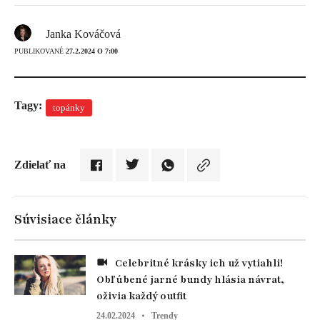
Janka Kováčová
PUBLIKOVANÉ
27.2.2024 O 7:00
Tagy:
topánky
Zdielať na
Súvisiace články
Celebritné krásky ich už vytiahli!
Obľúbené jarné bundy hlásia návrat,
oživia každý outfit
24.02.2024
Trendy