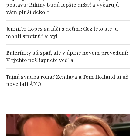
postavu: Bikiny budú lepšie držať a vyčarujú
vám plnší dekolt
Jennifer Lopez sa lúči s deťmi: Cez leto ste ju
mohli stretnúť aj vy!
Balerínky sú späť, ale v úplne novom prevedení:
V týchto nešliapnete vedľa!
Tajná svadba roka? Zendaya a Tom Holland si už
povedali ÁNO!