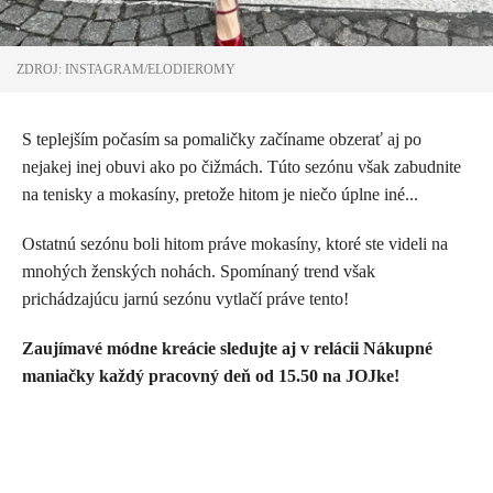
ZDROJ: INSTAGRAM/ELODIEROMY
S teplejším počasím sa pomaličky začíname obzerať aj po
nejakej inej obuvi ako po čižmách. Túto sezónu však zabudnite
na tenisky a mokasíny, pretože hitom je niečo úplne iné...
Ostatnú sezónu boli hitom práve mokasíny, ktoré ste videli na
mnohých ženských nohách. Spomínaný trend však
prichádzajúcu jarnú sezónu vytlačí práve tento!
Zaujímavé módne kreácie sledujte aj v relácii Nákupné
maniačky každý pracovný deň od 15.50 na JOJke!