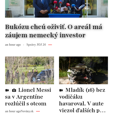
Bukózu chcú oživiť. O areál má
záujem nemecký investor
an hour ago
Správy JOJ 24
Lionel Messi
Mladík (16) bez
sa v Argentíne
vodičáku
rozlúčil s otcom
havaroval. V aute
viezol ďalších päť
an hour ago
Noviny.sk