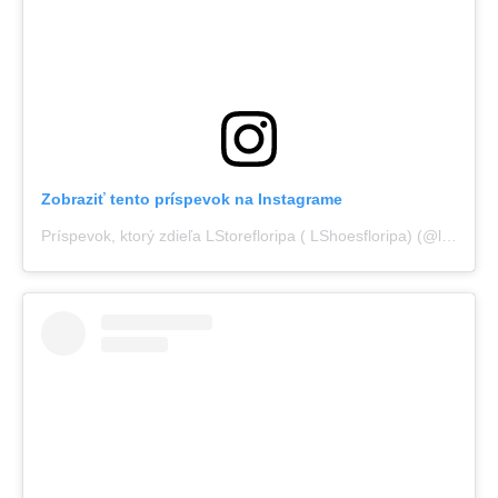
Zobraziť tento príspevok na Instagrame
Príspevok, ktorý zdieľa LStorefloripa ( LShoesfloripa) (@lstorefloripa)