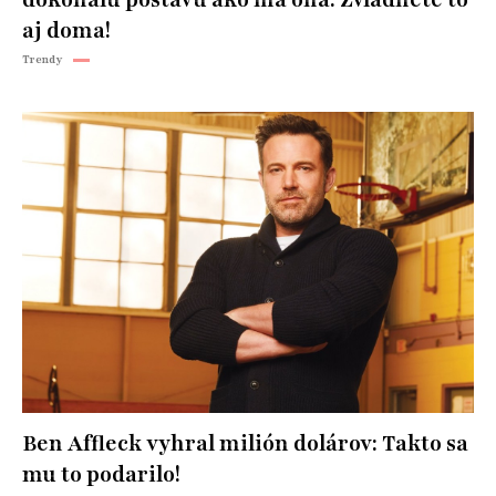
dokonalú postavu ako má ona: Zvládnete to
aj doma!
Trendy
Ben Affleck vyhral milión dolárov: Takto sa
mu to podarilo!