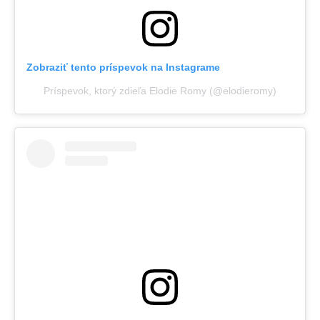
Zobraziť tento príspevok na Instagrame
Príspevok, ktorý zdieľa Elodie Romy (@elodieromy)