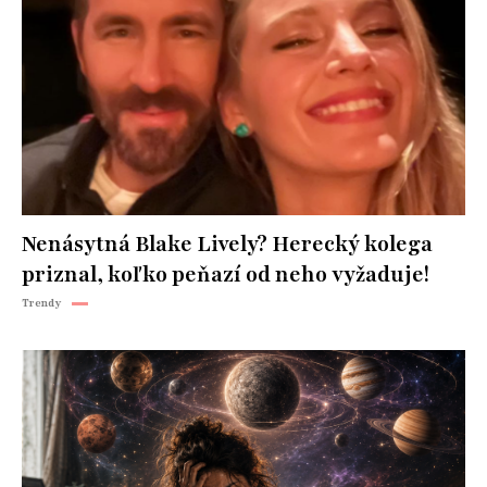
Nenásytná Blake Lively? Herecký kolega
priznal, koľko peňazí od neho vyžaduje!
Trendy