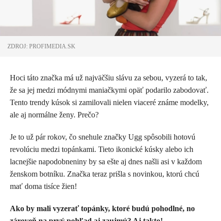
ZDROJ: PROFIMEDIA.SK
Hoci táto značka má už najväčšiu slávu za sebou, vyzerá to tak,
že sa jej medzi módnymi maniačkymi opäť podarilo zabodovať.
Tento trendy kúsok si zamilovali nielen viaceré známe modelky,
ale aj normálne ženy. Prečo?
Je to už pár rokov, čo snehule značky Ugg spôsobili hotovú
revolúciu medzi topánkami. Tieto ikonické kúsky alebo ich
lacnejšie napodobneniny by sa ešte aj dnes našli asi v každom
ženskom botníku. Značka teraz prišla s novinkou, ktorú chcú
mať doma tisíce žien!
Ako by mali vyzerať topánky, ktoré budú pohodlné, no
zároveň na prvý pohľad aj zaujmú? Aj takto!