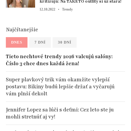
kritizujú: Na TAKÉTO outfity si už stará!
12.10.2022
Trendy
Najčítanejšie
DNES
7 DNÍ
30 DNÍ
Tieto nechtové trendy 2026 valcujú salóny:
Číslo 3 chce dnes každá žena!
Super plavkový trik vám okamžite vylepší
postavu: Bikiny budú lepšie držať a vyčarujú
vám plnší dekolt
Jennifer Lopez sa lúči s deťmi: Cez leto ste ju
mohli stretnúť aj vy!