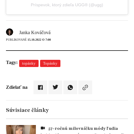
Príspevok, ktorý zdieľa UGG® (@ugg)
Janka Kováčová
PUBLIKOVANÉ
15.10.2022 O 7:00
Tagy:
topánky
Topánky
Zdielať na
Súvisiace články
57-ročnú milovníčku módy ľudia