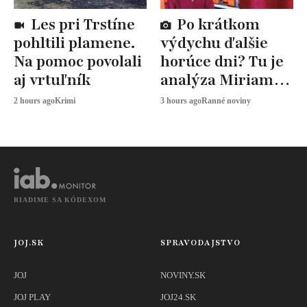
Les pri Trstíne
Po krátkom
pohltili plamene.
výdychu ďalšie
Na pomoc povolali
horúce dni? Tu je
aj vrtuľník
analýza Miriam
JAROŠOVEJ
2 hours ago
Krimi
3 hours ago
Ranné noviny
RIADIME SA KÓDEXOM
JOJ.SK
SPRAVODAJSTVO
JOJ
NOVINY.SK
JOJ PLAY
JOJ24.SK