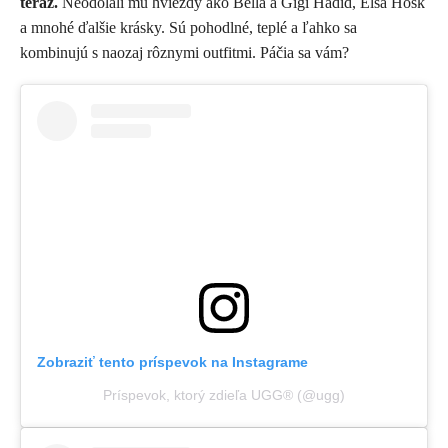
teraz.
Neodolali mu hviezdy ako Bella a Gigi Hadid, Elsa Hosk
a mnohé ďalšie krásky. Sú pohodlné, teplé a ľahko sa
kombinujú s naozaj rôznymi outfitmi. Páčia sa vám?
Zobraziť tento príspevok na Instagrame
Príspevok, ktorý zdieľa UGG® (@ugg)