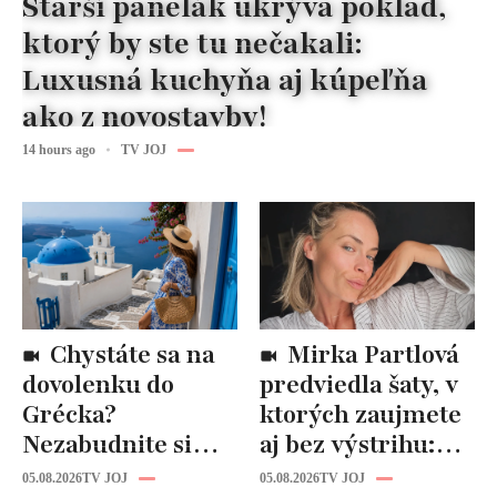
Starší panelák ukrýva poklad,
ktorý by ste tu nečakali:
Luxusná kuchyňa aj kúpeľňa
ako z novostavby!
14 hours ago
TV JOJ
Chystáte sa na
Mirka Partlová
dovolenku do
predviedla šaty, v
Grécka?
ktorých zaujmete
Nezabudnite si
aj bez výstrihu:
odtiaľ uloviť tieto
Ich čaro je v tomto
05.08.2026
TV JOJ
05.08.2026
TV JOJ