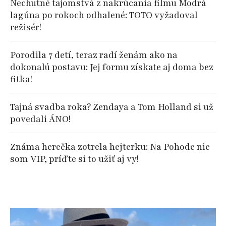
Nechutné tajomstvá z nakrúcania filmu Modrá
lagúna po rokoch odhalené: TOTO vyžadoval
režisér!
Porodila 7 detí, teraz radí ženám ako na
dokonalú postavu: Jej formu získate aj doma bez
fitka!
Tajná svadba roka? Zendaya a Tom Holland si už
povedali ÁNO!
Známa herečka zotrela hejterku: Na Pohode nie
som VIP, príďte si to užiť aj vy!