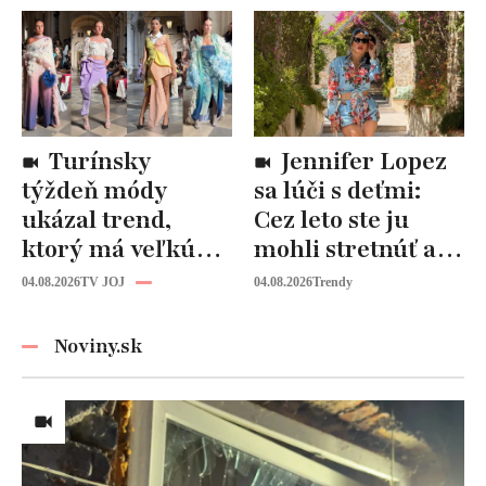
štýlové kúsky
detaile
Turínsky
Jennifer Lopez
týždeň módy
sa lúči s deťmi:
ukázal trend,
Cez leto ste ju
ktorý má veľkú
mohli stretnúť aj
budúcnosť: Počuli
vy!
04.08.2026
TV JOJ
04.08.2026
Trendy
ste už o tomto
materiáli?
Noviny.sk