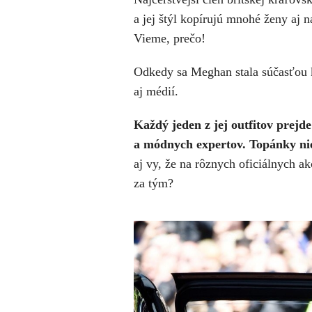
a jej štýl kopírujú mnohé ženy aj n
Vieme, prečo!
Odkedy sa Meghan stala súčasťou k
aj médií.
Každý jeden z jej outfitov prej
a módnych expertov. Topánky ni
aj vy, že na rôznych oficiálnych a
za tým?