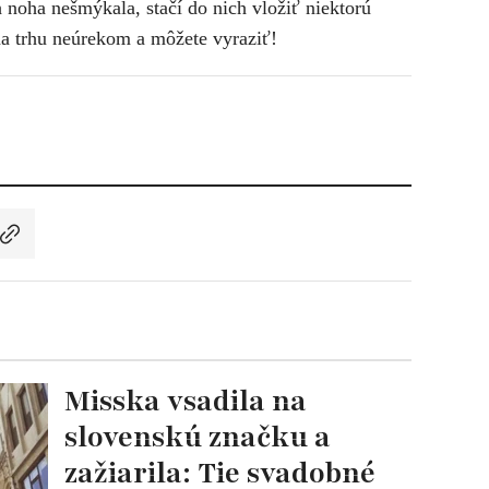
 noha nešmýkala, stačí do nich vložiť niektorú
 na trhu neúrekom a môžete vyraziť!
Misska vsadila na
slovenskú značku a
zažiarila: Tie svadobné