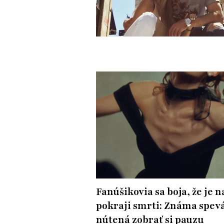
Fanúšikovia sa boja, že je n
pokraji smrti: Známa spevá
nútená zobrať si pauzu