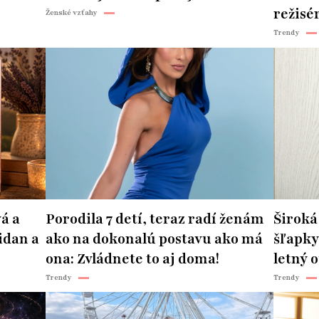
režisér
Ženské vzťahy
Trendy
á a
Porodila 7 detí, teraz radí ženám
Široká
idan a
ako na dokonalú postavu ako má
šľapky
ona: Zvládnete to aj doma!
letný o
Trendy
Trendy