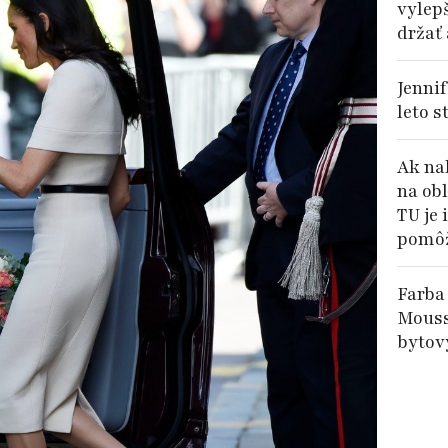
vylep
držať
Jennif
leto s
Ak nak
na ob
TU je
pomô
Farba
Mouss
bytov