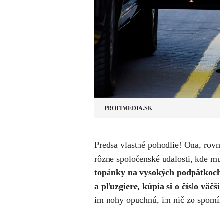
PROFIMEDIA.SK
​Predsa vlastné pohodlie! Ona, ro
rôzne spoločenské udalosti, kde mu
topánky na vysokých podpätkoch 
a pľuzgiere, kúpia si o číslo väčš
im nohy opuchnú, im nič zo spomí