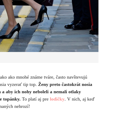
vnako ako mnohé známe tváre, často navštevujú
sia vyzerať tip top.
Ženy preto častokrát nosia
a aby ich nohy neboleli a nemali otlaky
ie topánky.
To platí aj pre
lodičky
. V nich, aj keď
naných nehrozí!