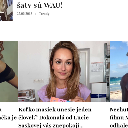
šaty sú WAU!
25.06.2018
Trendy
a
Koľko masiek unesie jeden
Nechut
čka je
človek? Dokonalá od Lucie
filmu 
Saskovej vás znepokojí...
odhale