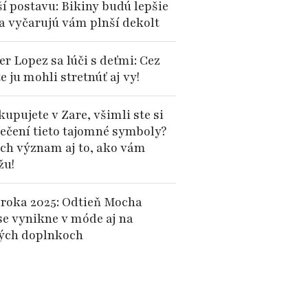
ší postavu: Bikiny budú lepšie
 a vyčarujú vám plnší dekolt
er Lopez sa lúči s deťmi: Cez
te ju mohli stretnúť aj vy!
upujete v Zare, všimli ste si
lečení tieto tajomné symboly?
 ich význam aj to, ako vám
žu!
 roka 2025: Odtieň Mocha
e vynikne v móde aj na
ých doplnkoch