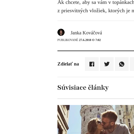
​Ak chcete, aby sa vám v topánkach
z priesvitných vložiek, ktorých je
Janka Kováčová
PUBLIKOVANÉ
27.6.2018 O 7:02
Zdielať na
Súvisiace články