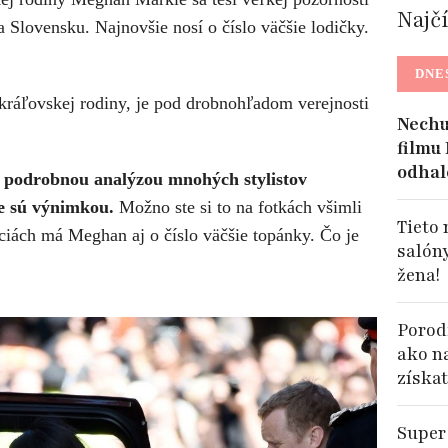
Najč
a Slovensku. Najnovšie nosí o číslo väčšie lodičky.
DNE
ráľovskej rodiny, je pod drobnohľadom verejnosti
Nechu
filmu
odhal
de podrobnou analýzou mnohých stylistov
e sú výnimkou.
Možno ste si to na fotkách všimli
Tieto
kciách má Meghan aj o číslo väčšie topánky. Čo je
salóny
žena!
Porodi
ako n
získat
Super