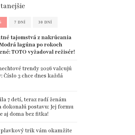
ítanejšie
S
7 DNÍ
30 DNÍ
tné tajomstvá z nakrúcania
 Modrá lagúna po rokoch
ené: TOTO vyžadoval režisér!
 nechtové trendy 2026 valcujú
: Číslo 3 chce dnes každá
la 7 detí, teraz radí ženám
a dokonalú postavu: Jej formu
e aj doma bez fitka!
 plavkový trik vám okamžite