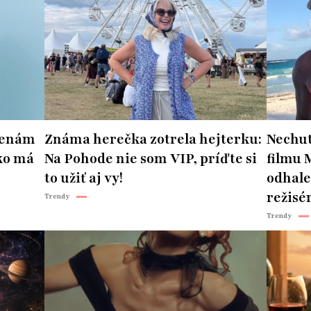
 ženám
Známa herečka zotrela hejterku:
Nechut
ko má
Na Pohode nie som VIP, príďte si
filmu 
to užiť aj vy!
odhale
režisér
Trendy
Trendy