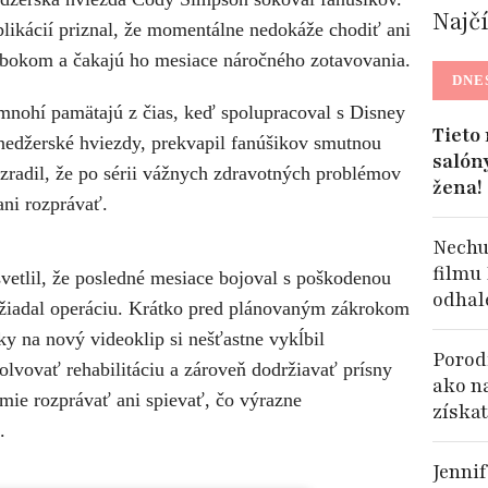
Najč
likácií priznal, že momentálne nedokáže chodiť ani
ť bokom a čakajú ho mesiace náročného zotavovania.
DNE
nohí pamätajú z čias, keď spolupracoval s Disney
Tieto
ínedžerské hviezdy, prekvapil fanúšikov smutnou
salón
zradil, že po sérii vážnych zdravotných problémov
žena!
ni rozprávať.
Nechu
filmu
etlil, že posledné mesiace bojoval s poškodenou
odhal
yžiadal operáciu. Krátko pred plánovaným zákrokom
ky na nový videoklip si nešťastne vykĺbil
Porodi
lvovať rehabilitáciu a zároveň dodržiavať prísny
ako n
mie rozprávať ani spievať, čo výrazne
získat
.
Jennif