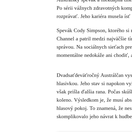
Po sérii vážnych zdravotných komp
rozprávať. Jeho kariéra musela ís
Spevák Cody Simpson, ktorého si m
Channel a patril medzi najväčšie t
správou. Na sociálnych sieťach pre
momentálne nedokáže ani chodiť, a
Dvadsaťdeväťročný Austrálčan vysv
hlasivkou. Jeho stav si napokon v
však prišla ďalšia rana. Počas skúš
koleno.
Výsledkom je, že musí abso
hlasový pokoj. To znamená, že nes
skomplikovalo jeho návrat k hudbe