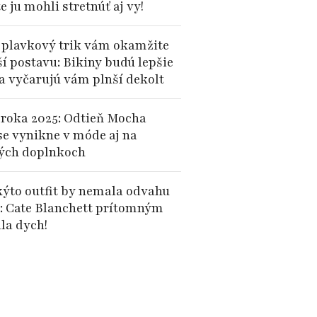
te ju mohli stretnúť aj vy!
 plavkový trik vám okamžite
ší postavu: Bikiny budú lepšie
 a vyčarujú vám plnší dekolt
 roka 2025: Odtieň Mocha
e vynikne v móde aj na
ých doplnkoch
kýto outfit by nemala odvahu
: Cate Blanchett prítomným
la dych!