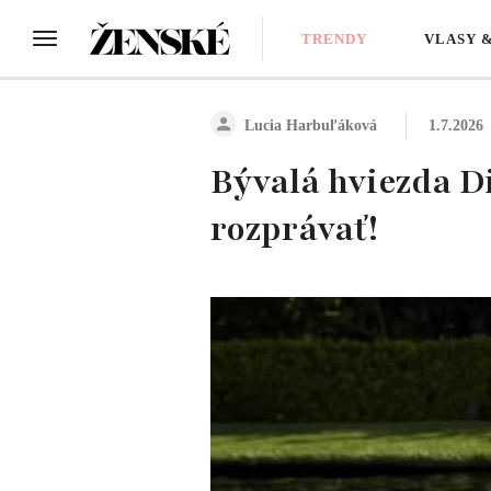
TRENDY
VLASY 
Lucia Harbuľáková
1.7.2026
Bývalá hviezda D
rozprávať!