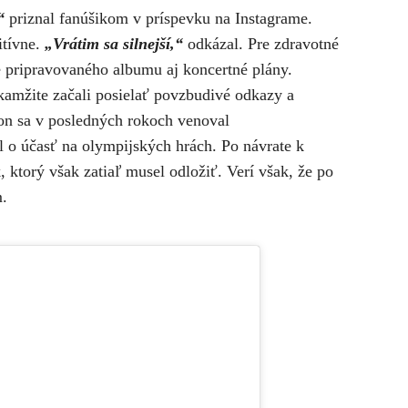
“
priznal fanúšikom v príspevku na Instagrame.
itívne.
„Vrátim sa silnejší,“
odkázal.
Pre zdravotné
 pripravovaného albumu aj koncertné plány.
amžite začali posielať povzbudivé odkazy a
n sa v posledných rokoch venoval
l o účasť na olympijských hrách. Po návrate k
ktorý však zatiaľ musel odložiť. Verí však, že po
m.