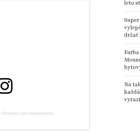
leto s
Super
vylep
držať
Farba
Mouss
bytov
Na ta
každá
vyrazi
dy Simpson (@codysimpson)