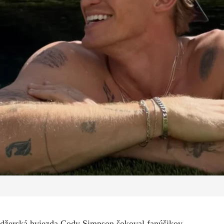
nedžerská hviezda Cody Simpson šokoval fanúšikov.