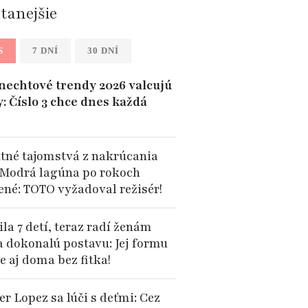
ítanejšie
S
7 DNÍ
30 DNÍ
 nechtové trendy 2026 valcujú
y: Číslo 3 chce dnes každá
tné tajomstvá z nakrúcania
 Modrá lagúna po rokoch
ené: TOTO vyžadoval režisér!
la 7 detí, teraz radí ženám
a dokonalú postavu: Jej formu
e aj doma bez fitka!
er Lopez sa lúči s deťmi: Cez