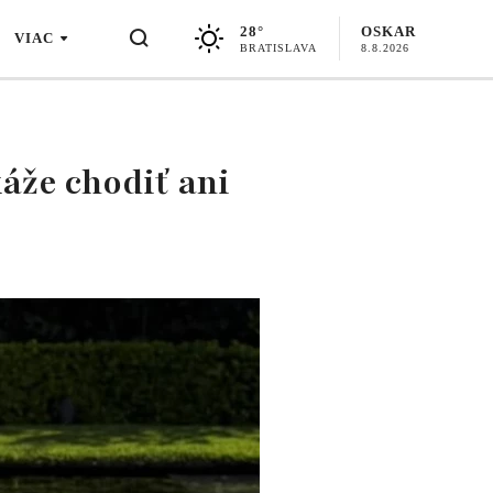
28°
OSKAR
VIAC
BRATISLAVA
8.8.2026
áže chodiť ani