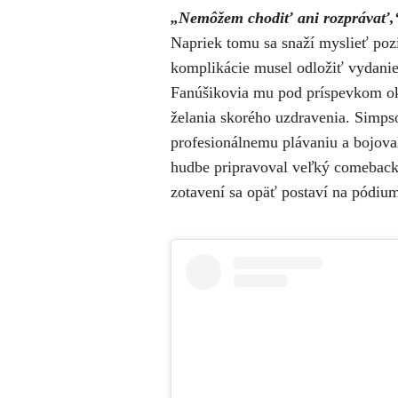
„Nemôžem chodiť ani rozprávať,
Napriek tomu sa snaží myslieť poz
komplikácie musel odložiť vydanie
Fanúšikovia mu pod príspevkom ok
želania skorého uzdravenia.
Simpso
profesionálnemu plávaniu a bojova
hudbe pripravoval veľký comeback, 
zotavení sa opäť postaví na pódiu