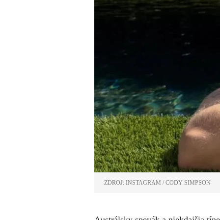
ZDROJ: INSTAGRAM / CODY SIMPSON
Austrálsky spevák a niekdajšia tí