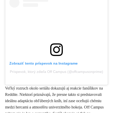
Zobraziť tento príspevok na Instagrame
Príspevok, ktorý zdieľa Off Campus (@offcampusonprime)
Veľký rozruch okolo seriálu dokazujú aj reakcie fanúšikov na
Reddite. Niektorí priznávajú, že presne takto si predstavovali
ideálnu adaptáciu obľúbených kníh, iní zase oceňujú chémiu
medzi hercami a atmosféru univerzitného hokeja.
Off Campus