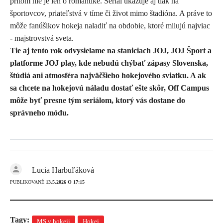
pritom nie je len o romantike. Seriál ukazuje aj tlak na
športovcov, priateľstvá v tíme či život mimo štadióna. A práve to
môže fanúšikov hokeja naladiť na obdobie, ktoré milujú najviac
- majstrovstvá sveta.
Tie aj tento rok odvysielame na staniciach
JOJ,
JOJ Šport a
platforme JOJ play
, kde nebudú chýbať zápasy Slovenska,
štúdiá ani atmosféra najväčšieho hokejového sviatku. A ak
sa chcete na hokejovú náladu dostať ešte skôr, Off Campus
môže byť presne tým seriálom, ktorý vás dostane do
správneho módu.
Lucia Harbuľáková
PUBLIKOVANÉ
13.5.2026 O 17:15
Tagy:
MS v hokeji
Hokej