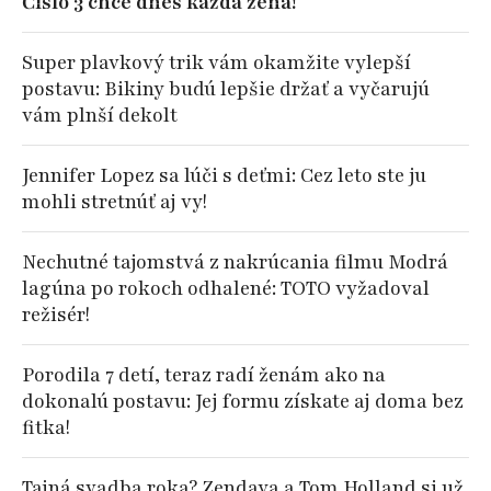
Číslo 3 chce dnes každá žena!
Super plavkový trik vám okamžite vylepší
postavu: Bikiny budú lepšie držať a vyčarujú
vám plnší dekolt
Jennifer Lopez sa lúči s deťmi: Cez leto ste ju
mohli stretnúť aj vy!
Nechutné tajomstvá z nakrúcania filmu Modrá
lagúna po rokoch odhalené: TOTO vyžadoval
režisér!
Porodila 7 detí, teraz radí ženám ako na
dokonalú postavu: Jej formu získate aj doma bez
fitka!
Tajná svadba roka? Zendaya a Tom Holland si už