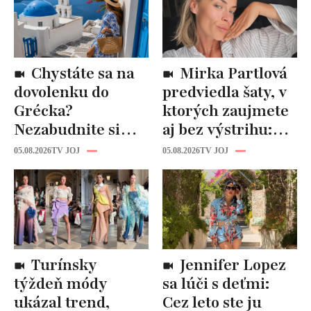
Chystáte sa na
Mirka Partlová
dovolenku do
predviedla šaty, v
Grécka?
ktorých zaujmete
Nezabudnite si
aj bez výstrihu:
odtiaľ uloviť tieto
Ich čaro je v tomto
05.08.2026
TV JOJ
05.08.2026
TV JOJ
štýlové kúsky
detaile
Turínsky
Jennifer Lopez
týždeň módy
sa lúči s deťmi:
ukázal trend,
Cez leto ste ju