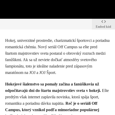
Embed kód
Hokej, univerzitné prostredie, charizmatickí športovci a poriadna
romantická chémia. Nový seriál Off Campus sa ešte pred
štartom majstrovstiev sveta postaral o obrovský rozruch medzi
fanúšikmi. Ak sa už neviete dočkať atmosféry svetového
šampionátu, toto je ideálne naladenie pred zápasovým
maratónom na JOJ a JOJ Šport.
Hokejové šialenstvo sa pomaly začína a fanúšikovia už
odpočítavajú dni do štartu majstrovstiev sveta v hokeji.
Ešte
predtým však internet zaplavila novinka, ktorá spája šport,
romantiku a poriadnu dávku napätia.
Reč je o seriáli
Off
Campus
, ktorý vznikol podľa mimoriadne populárnej