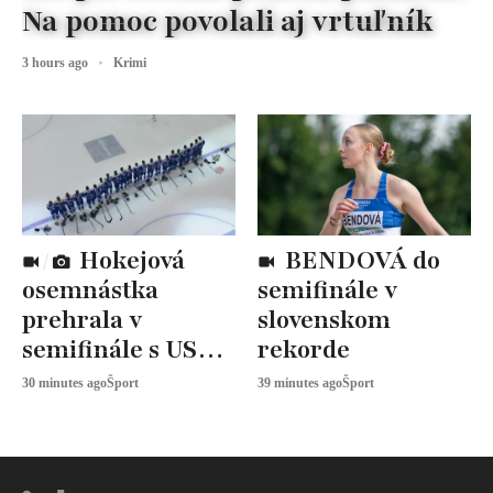
Na pomoc povolali aj vrtuľník
3 hours ago
Krimi
Hokejová
BENDOVÁ do
osemnástka
semifinále v
prehrala v
slovenskom
semifinále s USA,
rekorde
zabojuje o BRONZ
30 minutes ago
Šport
39 minutes ago
Šport