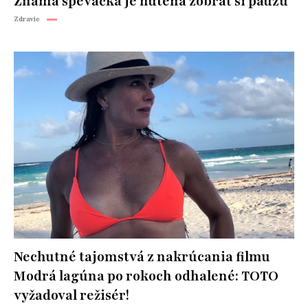
Známa speváčka je nútená zobrať si pauzu
Zdravie
Nechutné tajomstvá z nakrúcania filmu
Modrá lagúna po rokoch odhalené: TOTO
vyžadoval režisér!