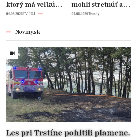
ktorý má veľkú
mohli stretnúť aj
budúcnosť: Počuli
vy!
04.08.2026
TV JOJ
04.08.2026
Trendy
ste už o tomto
materiáli?
Noviny.sk
Les pri Trstíne pohltili plamene.