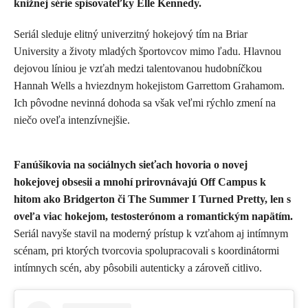
knižnej série spisovateľky
Elle Kennedy
.
Seriál sleduje elitný univerzitný hokejový tím na Briar
University a životy mladých športovcov mimo ľadu. Hlavnou
dejovou líniou je vzťah medzi talentovanou hudobníčkou
Hannah Wells a hviezdnym hokejistom Garrettom Grahamom.
Ich pôvodne nevinná dohoda sa však veľmi rýchlo zmení na
niečo oveľa intenzívnejšie.
Fanúšikovia na sociálnych sieťach hovoria o novej
hokejovej obsesii a mnohí prirovnávajú Off Campus k
hitom ako Bridgerton či The Summer I Turned Pretty, len s
oveľa viac hokejom, testosterónom a romantickým napätím.
Seriál navyše stavil na moderný prístup k vzťahom aj intímnym
scénam, pri ktorých tvorcovia spolupracovali s koordinátormi
intímnych scén, aby pôsobili autenticky a zároveň citlivo.