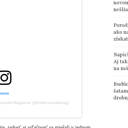
novom
nešli
Porodi
ako n
získat
Napich
Aj tak
na mó
Budúc
šatami
grame
drobn
! Canada Magazine (@hellocanadamag)
tie, radosť aj vďačnosť sa miešali v jednom