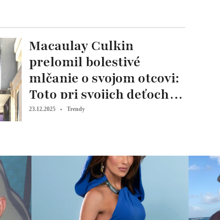
Macaulay Culkin
prelomil bolestivé
mlčanie o svojom otcovi:
Toto pri svojich deťoch
robí inak!
23.12.2025
Trendy