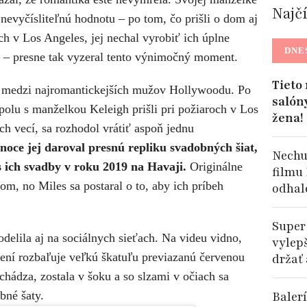
Najč
 nevyčísliteľnú hodnotu – po tom, čo prišli o dom aj
ch v Los Angeles, jej nechal vyrobiť ich úplne
DNE
ka – presne tak vyzeral tento výnimočný moment.
Tieto
trí medzi najromantickejších mužov Hollywoodu. Po
salón
lu s manželkou Keleigh prišli pri požiaroch v Los
žena!
 vecí, sa rozhodol vrátiť aspoň jednu
noce jej daroval presnú repliku svadobných šiat,
Nechu
 ich svadby v roku 2019 na Havaji.
Originálne
filmu
om, no Miles sa postaral o to, aby ich príbeh
odhal
Super
elila aj na sociálnych sieťach. Na videu vidno,
vylep
ní rozbaľuje veľkú škatuľu previazanú červenou
držať
chádza, zostala v šoku a so slzami v očiach sa
bné šaty.
Balerí