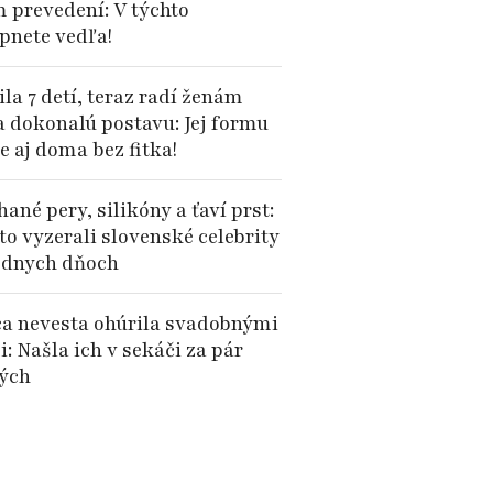
 prevedení: V týchto
apnete vedľa!
la 7 detí, teraz radí ženám
a dokonalú postavu: Jej formu
e aj doma bez fitka!
ané pery, silikóny a ťaví prst:
to vyzerali slovenské celebrity
dnych dňoch
a nevesta ohúrila svadobnými
: Našla ich v sekáči za pár
ých