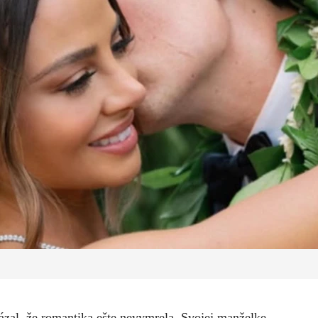
ázal, že romantika ešte nevymrela. Svojej manželke