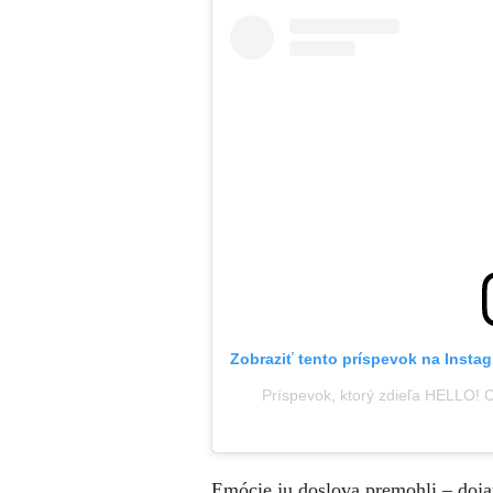
Zobraziť tento príspevok na Insta
Príspevok, ktorý zdieľa HELLO
Emócie ju doslova premohli – doja