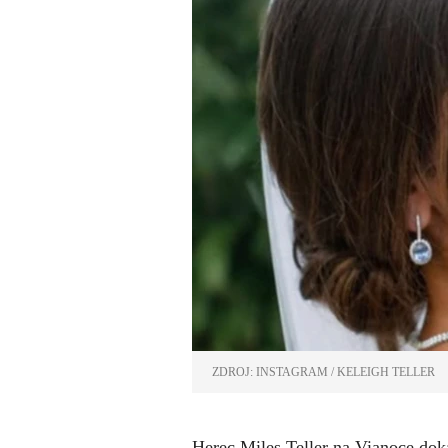
ZDROJ: INSTAGRAM / KELEIGH TELLER
Herec Miles Teller na Vianoce dok