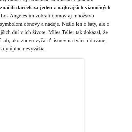
značili darček za jeden z najkrajších vianočných
i Los Angeles im zobrali domov aj množstvo
 symbolom obnovy a nádeje. Nešlo len o šaty, ale o
ších dní v ich živote. Miles Teller tak dokázal, že
spôsob, ako znovu vyčariť úsmev na tvári milovanej
nikdy úplne nevyvážia.