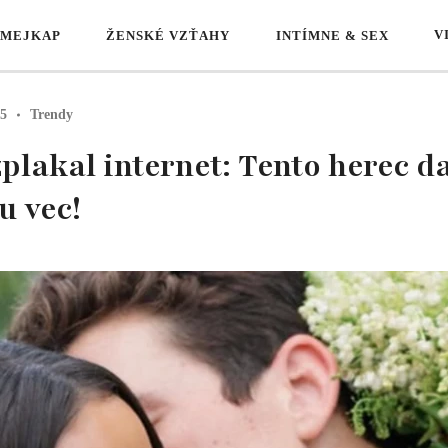
V
 MEJKAP
ŽENSKÉ VZŤAHY
INTÍMNE & SEX
25
Trendy
plakal internet: Tento herec 
u vec!