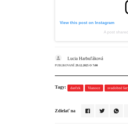
View this post on Instagram
A post shared
Lucia Harbuľáková
PUBLIKOVANÉ
29.12.2025 O 7:00
Tagy:
darček
Vianoce
svadobné šat
Zdielať na