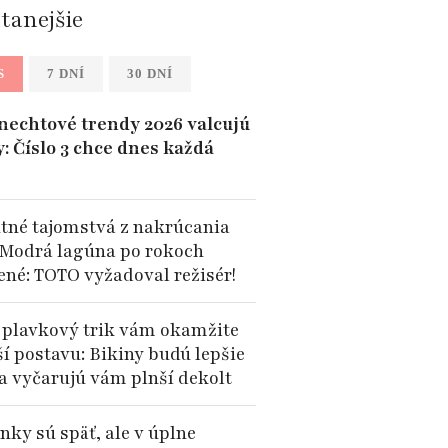
ítanejšie
S
7 DNÍ
30 DNÍ
 nechtové trendy 2026 valcujú
y: Číslo 3 chce dnes každá
tné tajomstvá z nakrúcania
 Modrá lagúna po rokoch
ené: TOTO vyžadoval režisér!
 plavkový trik vám okamžite
ší postavu: Bikiny budú lepšie
 a vyčarujú vám plnší dekolt
nky sú späť, ale v úplne