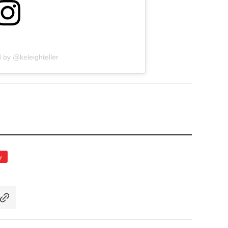
 by @keleighteller
y