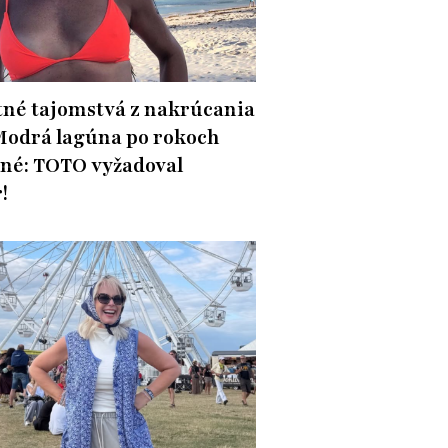
né tajomstvá z nakrúcania
Modrá lagúna po rokoch
né: TOTO vyžadoval
!