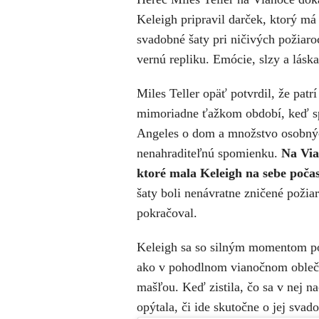
Keleigh pripravil darček, ktorý má
svadobné šaty pri ničivých požiaro
vernú repliku. Emócie, slzy a lás
Miles Teller opäť potvrdil, že pa
mimoriadne ťažkom období, keď spo
Angeles o dom a množstvo osobných
nenahraditeľnú spomienku.
Na Via
ktoré mala Keleigh na sebe počas
šaty boli nenávratne zničené požiar
pokračoval.
Keleigh sa so silným momentom pod
ako v pohodlnom vianočnom obleče
mašľou. Keď zistila, čo sa v nej na
opýtala, či ide skutočne o jej svado