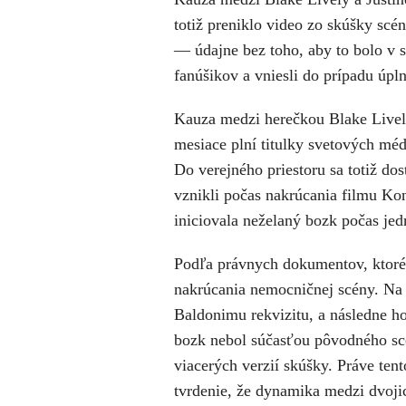
totiž preniklo video zo skúšky sc
— údajne bez toho, aby to bolo v s
fanúšikov a vniesli do prípadu úpl
Kauza medzi herečkou Blake Livel
mesiace plní titulky svetových méd
Do verejného priestoru sa totiž do
vznikli počas nakrúcania filmu Kon
iniciovala neželaný bozk počas jed
Podľa právnych dokumentov, ktoré B
nakrúcania nemocničnej scény. Na 
Baldonimu rekvizitu, a následne ho
bozk nebol súčasťou pôvodného sc
viacerých verzií skúšky. Práve te
tvrdenie, že dynamika medzi dvojic