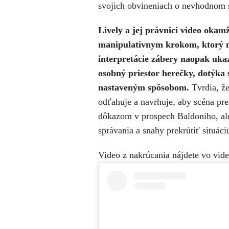
svojich obvineniach o nevhodnom 
Lively a jej právnici video okamž
manipulatívnym krokom, ktorý m
interpretácie zábery naopak uk
osobný priestor herečky, dotýka s
nastaveným spôsobom.
Tvrdia, že
odťahuje a navrhuje, aby scéna pr
dôkazom v prospech Baldoniho, al
správania a snahy prekrútiť situáci
Video z nakrúcania nájdete vo vid