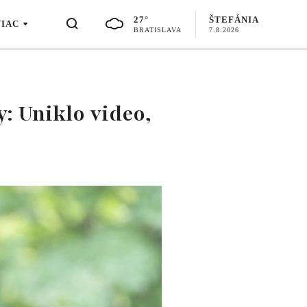
27°
ŠTEFÁNIA
VIAC
BRATISLAVA
7.8.2026
: Uniklo video,