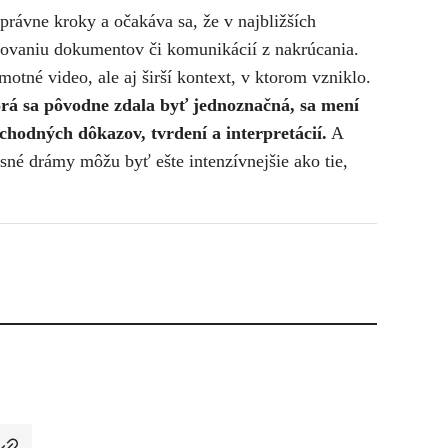
 právne kroky a očakáva sa, že v najbližších
ňovaniu dokumentov či komunikácií z nakrúcania.
otné video, ale aj širší kontext, v ktorom vzniklo.
torá sa pôvodne zdala byť jednoznačná, sa mení
hodných dôkazov, tvrdení a interpretácií.
A
sné drámy môžu byť ešte intenzívnejšie ako tie,