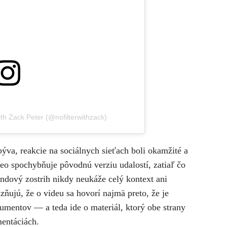
ith Zack Peter (@nofilterwithzack)
ýva, reakcie na sociálnych sieťach boli okamžité a
ideo spochybňuje pôvodnú verziu udalostí, zatiaľ čo
ndový zostrih nikdy neukáže celý kontext ani
ňujú, že o videu sa hovorí najmä preto, že je
umentov — a teda ide o materiál, ktorý obe strany
mentáciách.