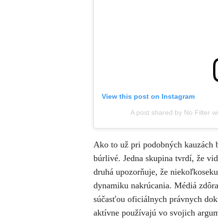
View this post on Instagram
A post shared by No Filter w
Ako to už pri podobných kauzách b
búrlivé. Jedna skupina tvrdí, že v
druhá upozorňuje, že niekoľkoseku
dynamiku nakrúcania. Médiá zdôraz
súčasťou oficiálnych právnych dok
aktívne používajú vo svojich argu