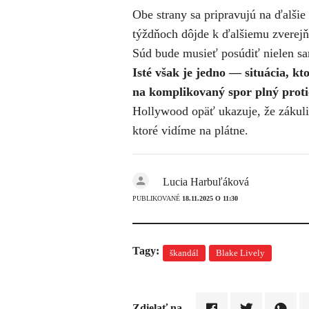
Obe strany sa pripravujú na ďalšie
týždňoch dôjde k ďalšiemu zverej
Súd bude musieť posúdiť nielen sam
Isté však je jedno — situácia, k
na komplikovaný spor plný protic
Hollywood opäť ukazuje, že zákuli
ktoré vidíme na plátne.
Lucia Harbuľáková
PUBLIKOVANÉ
18.11.2025 O 11:30
Tagy:
škandál
Blake Lively
Zdielať na