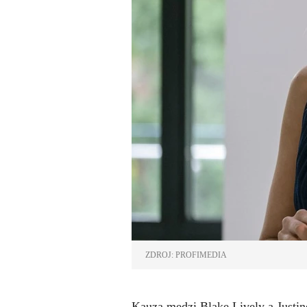
ZDROJ: PROFIMEDIA
Kauza medzi Blake Lively a Justin