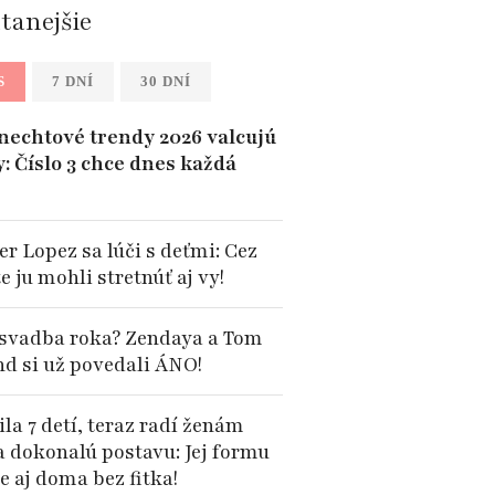
ítanejšie
S
7 DNÍ
30 DNÍ
 nechtové trendy 2026 valcujú
y: Číslo 3 chce dnes každá
er Lopez sa lúči s deťmi: Cez
te ju mohli stretnúť aj vy!
 svadba roka? Zendaya a Tom
nd si už povedali ÁNO!
la 7 detí, teraz radí ženám
a dokonalú postavu: Jej formu
e aj doma bez fitka!