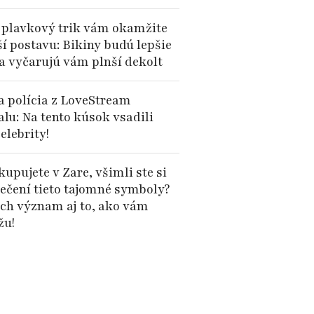
 plavkový trik vám okamžite
ší postavu: Bikiny budú lepšie
 a vyčarujú vám plnší dekolt
 polícia z LoveStream
alu: Na tento kúsok vsadili
elebrity!
upujete v Zare, všimli ste si
lečení tieto tajomné symboly?
 ich význam aj to, ako vám
žu!