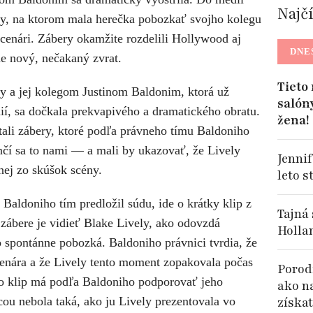
Najč
ény, na ktorom mala herečka pobozkať svojho kolegu
cenári. Zábery okamžite rozdelili Hollywood aj
DNE
ne nový, nečakaný zvrat.
Tieto
y a jej kolegom Justinom Baldonim, ktorá už
salón
ií, sa dočkala prekvapivého a dramatického obratu.
žena!
stali zábery, ktoré podľa právneho tímu Baldoniho
čí sa to nami
— a mali by ukazovať, že Lively
Jennif
nej zo skúšok scény.
leto s
aldoniho tím predložil súdu, ide o krátky klip z
Tajná
zábere je vidieť Blake Lively, ako odovzdá
Holla
 spontánne pobozká. Baldoniho právnici tvrdia, že
enára a že Lively tento moment zopakovala počas
Porodi
nto klip má podľa Baldoniho podporovať jeho
ako n
ou nebola taká, ako ju Lively prezentovala vo
získat