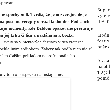
správaní.
Super
ite spochybnili. Tvrdia, že jeho zverejnenie je
vylep
držať
á posilniť verejný obraz Baldoniho. Podľa ich
azujú momenty, kde Baldoni opakovane prerušuje
Módna
a jej krku či líca a nakláňa sa k bozku
festiv
 Lively sa v niektorých častiach videa zreteľne
naše c
ebehla iným spôsobom. Zábery tak podľa nich nie sú
e len ďalším príkladom neprofesionálneho
Ak nak
u.
na ob
TU je
eu v tomto príspevku na Instagrame.
pomô