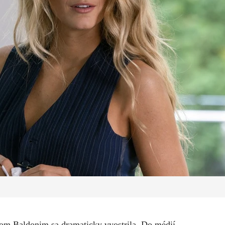
om Baldonim sa dramaticky vyostrila. Do médií