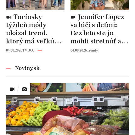
Turínsky
Jennifer Lopez
týždeň módy
sa lúči s deťmi:
ukázal trend,
Cez leto ste ju
ktorý má veľkú
mohli stretnúť aj
budúcnosť: Počuli
vy!
04.08.2026
TV JOJ
04.08.2026
Trendy
ste už o tomto
materiáli?
Noviny.sk