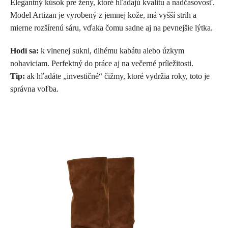
Elegantný kúsok pre ženy, ktoré hľadajú kvalitu a nadčasovosť.
Model Artizan je vyrobený z jemnej kože, má vyšší strih a
mierne rozšírenú sáru, vďaka čomu sadne aj na pevnejšie lýtka.
Hodí sa:
k vlnenej sukni, dlhému kabátu alebo úzkym
nohaviciam. Perfektný do práce aj na večerné príležitosti.
Tip:
ak hľadáte „investičné“ čižmy, ktoré vydržia roky, toto je
správna voľba.