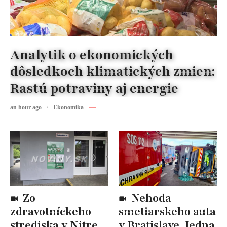
Analytik o ekonomických
dôsledkoch klimatických zmien:
Rastú potraviny aj energie
an hour ago
Ekonomika
Zo
Nehoda
zdravotníckeho
smetiarskeho auta
strediska v Nitre
v Bratislave. Jedna