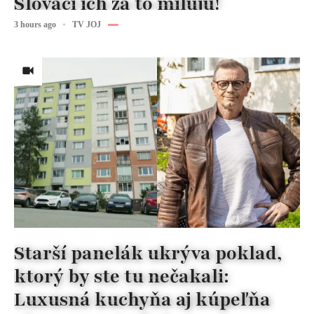
Slováci ich za to milujú!
3 hours ago
TV JOJ
Starší panelák ukrýva poklad,
ktorý by ste tu nečakali:
Luxusná kuchyňa aj kúpeľňa