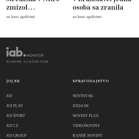
zmizol
osoba sa zranila
defibrilátor
an hour ago
Krimi
an hour ago
Krimi
RIADIME SA KÓDEXOM
JOJ.SK
SPRAVODAJSTVO
JOJ
NOVINY.SK
JOJ PLAY
JOJ24.SK
JOJ ŠPORT
NOVINY PLUS
JOJ CZ
VIDEONOVINY
JOJ GROUP
RANNÉ NOVINY