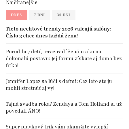
Najčítanejšie
DNES
7 DNÍ
30 DNÍ
Tieto nechtové trendy 2026 valcujú salóny:
Číslo 3 chce dnes každá žena!
Porodila 7 detí, teraz radí ženám ako na
dokonalú postavu: Jej formu získate aj doma bez
fitka!
Jennifer Lopez sa lúči s deťmi: Cez leto ste ju
mohli stretnúť aj vy!
Tajná svadba roka? Zendaya a Tom Holland si už
povedali ÁNO!
Super plavkový trik vám okamžite vylepší