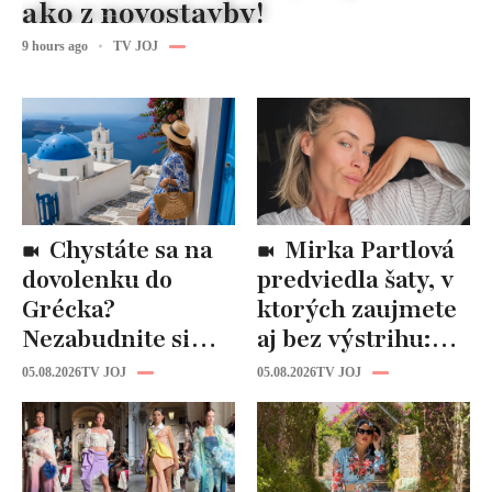
ako z novostavby!
9 hours ago
TV JOJ
Chystáte sa na
Mirka Partlová
dovolenku do
predviedla šaty, v
Grécka?
ktorých zaujmete
Nezabudnite si
aj bez výstrihu:
odtiaľ uloviť tieto
Ich čaro je v tomto
05.08.2026
TV JOJ
05.08.2026
TV JOJ
štýlové kúsky
detaile