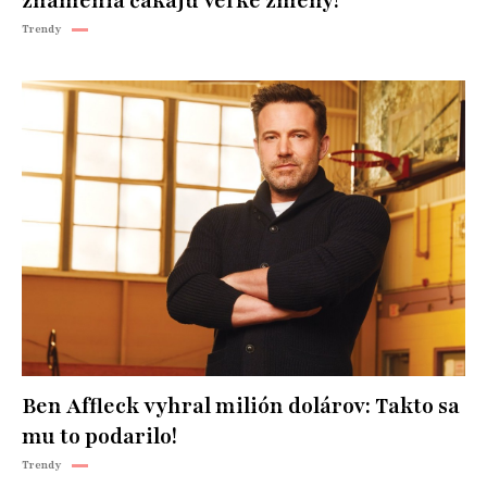
znamenia čakajú veľké zmeny?
Trendy
Ben Affleck vyhral milión dolárov: Takto sa
mu to podarilo!
Trendy