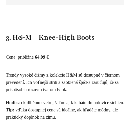
3. H&M – Knee-High Boots
Cena: približne
64,99 €
Trendy vysoké čižmy z kolekcie H&M sú dostupné v čiernom
prevedení. Ich voľnejší strih a zaoblená špička zaručujú, že sa
prispôsobia rôznym tvarom lýtok.
Hodí sa:
k dlhému svetru, šatám aj k kabátu do polovice stehien.
Tip:
vďaka dostupnej cene sú ideálne, ak hľadáte módny, ale
praktický doplnok na zimu.