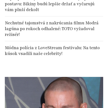
postavu: Bikiny budú lepšie držať a vyčarujú
vám plnší dekolt
Nechutné tajomstvá z nakrúcania filmu Modrá
lagúna po rokoch odhalené: TOTO vyžadoval
režisér!
Módna polícia z LoveStream festivalu: Na tento
kúsok vsadili naše celebrity!