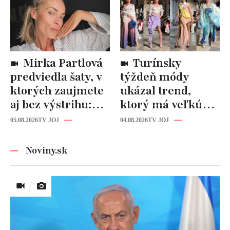
novostavby!
Mirka Partlová
Turínsky
predviedla šaty, v
týždeň módy
ktorých zaujmete
ukázal trend,
aj bez výstrihu:
ktorý má veľkú
Ich čaro je v tomto
budúcnosť: Počuli
05.08.2026
TV JOJ
04.08.2026
TV JOJ
detaile
ste už o tomto
materiáli?
Noviny.sk