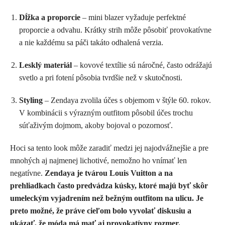
Dĺžka a proporcie
– mini blazer vyžaduje perfektné
proporcie a odvahu. Krátky strih môže pôsobiť provokatívne
a nie každému sa páči takáto odhalená verzia.
Lesklý materiál
– kovové textílie sú náročné, často odrážajú
svetlo a pri fotení pôsobia tvrdšie než v skutočnosti.
Styling
– Zendaya zvolila účes s objemom v štýle 60. rokov.
V kombinácii s výrazným outfitom pôsobil účes trochu
súťaživým dojmom, akoby bojoval o pozornosť.
Hoci sa tento look môže zaradiť medzi jej najodvážnejšie a pre
mnohých aj najmenej lichotivé, nemožno ho vnímať len
negatívne.
Zendaya je tvárou Louis Vuitton a na
prehliadkach často predvádza kúsky, ktoré majú byť skôr
umeleckým vyjadrením než bežným outfitom na ulicu. Je
preto možné, že práve cieľom bolo vyvolať diskusiu a
ukázať, že móda má mať aj provokatívny rozmer.