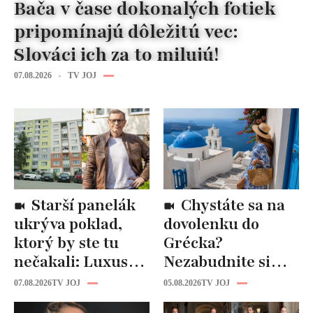
Bača v čase dokonalých fotiek
pripomínajú dôležitú vec:
Slováci ich za to milujú!
07.08.2026
TV JOJ
Starší panelák
Chystáte sa na
ukrýva poklad,
dovolenku do
ktorý by ste tu
Grécka?
nečakali: Luxusná
Nezabudnite si
kuchyňa aj
odtiaľ uloviť tieto
07.08.2026
TV JOJ
05.08.2026
TV JOJ
kúpeľňa ako z
štýlové kúsky