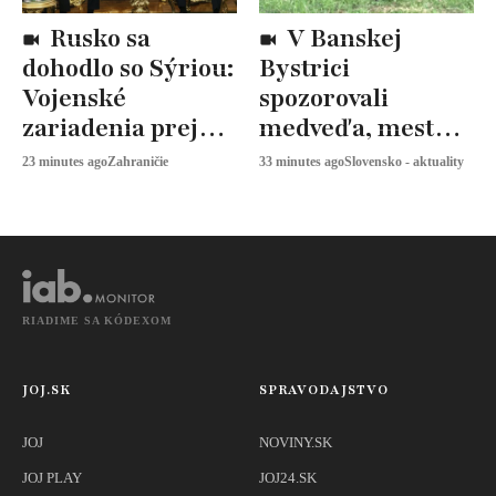
Rusko sa
V Banskej
dohodlo so Sýriou:
Bystrici
Vojenské
spozorovali
zariadenia prejdú
medveďa, mesto
zmenou
varuje obyvateľov
23 minutes ago
Zahraničie
33 minutes ago
Slovensko - aktuality
RIADIME SA KÓDEXOM
JOJ.SK
SPRAVODAJSTVO
JOJ
NOVINY.SK
JOJ PLAY
JOJ24.SK