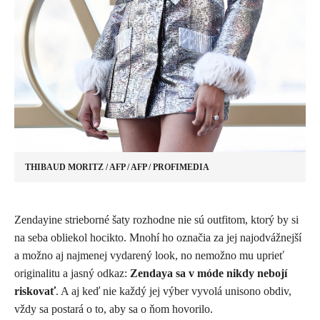
THIBAUD MORITZ / AFP / AFP / PROFIMEDIA
Zendayine strieborné šaty rozhodne nie sú outfitom, ktorý by si
na seba obliekol hocikto. Mnohí ho označia za jej najodvážnejší
a možno aj najmenej vydarený look, no nemožno mu uprieť
originalitu a jasný odkaz:
Zendaya sa v móde nikdy nebojí
riskovať
. A aj keď nie každý jej výber vyvolá unisono obdiv,
vždy sa postará o to, aby sa o ňom hovorilo.