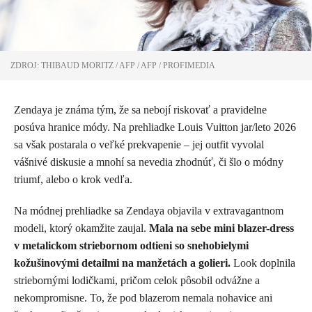
ZDROJ: THIBAUD MORITZ / AFP / AFP / PROFIMEDIA
Zendaya je známa tým, že sa nebojí riskovať a pravidelne
posúva hranice módy. Na prehliadke Louis Vuitton jar/leto 2026
sa však postarala o veľké prekvapenie – jej outfit vyvolal
vášnivé diskusie a mnohí sa nevedia zhodnúť, či šlo o módny
triumf, alebo o krok vedľa.
Na módnej prehliadke sa Zendaya objavila v extravagantnom
modeli, ktorý okamžite zaujal.
Mala na sebe
mini blazer-dress
v metalickom striebornom odtieni
so snehobielymi
kožušinovými detailmi na manžetách a golieri.
Look doplnila
striebornými lodičkami, pričom celok pôsobil odvážne a
nekompromisne. To, že pod blazerom nemala nohavice ani