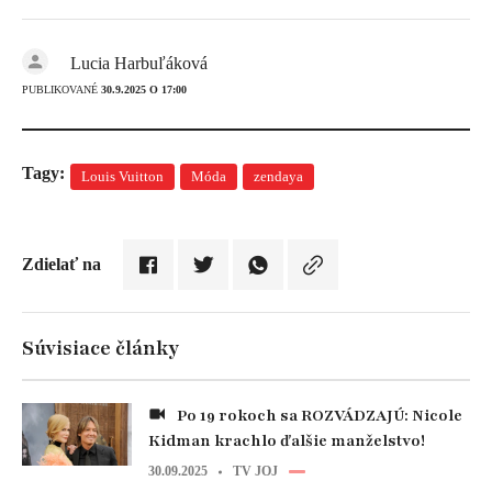
Lucia Harbuľáková
PUBLIKOVANÉ
30.9.2025 O 17:00
Tagy:
Louis Vuitton
Móda
zendaya
Zdielať na
Súvisiace články
Po 19 rokoch sa ROZVÁDZAJÚ: Nicole
Kidman krachlo ďalšie manželstvo!
30.09.2025
TV JOJ