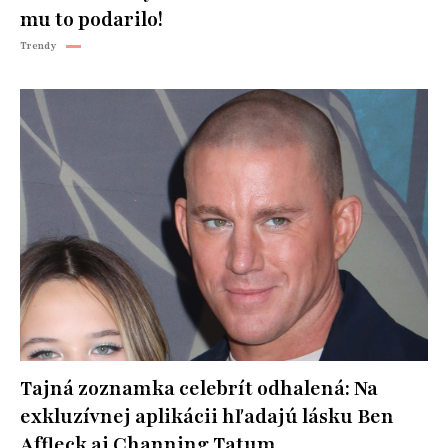
mu to podarilo!
Trendy
Tajná zoznamka celebrít odhalená: Na
exkluzívnej aplikácii hľadajú lásku Ben
Affleck aj Channing Tatum