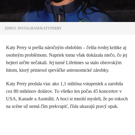
ZDROJ: INSTAGRAM/KATYPERRY
Katy Perry si prešla náročným obdobím – čelila tvrdej kritike aj
osobným problémom. Napriek tomu však dokázala niečo, čo jej
hejteri určite nečakali. Jej turné Lifetimes sa stalo obrovským
hitom, ktorý priniesol speváčke astronomické zárobky.
Katy Perry predala viac ako 1,1 milióna vstupeniek a zarobila
cez 80 miliónov dolárov. To všetko len počas 45 koncertov v
USA, Kanade a Austrálii. A hoci si mnohí mysleli, že po rokoch
na scéne už nemá čím prekvapiť, čísla ukazujú pravý opak.