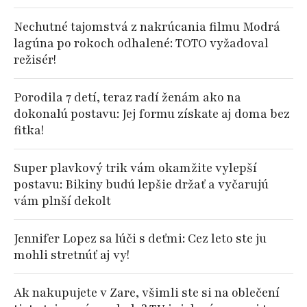
Nechutné tajomstvá z nakrúcania filmu Modrá
lagúna po rokoch odhalené: TOTO vyžadoval
režisér!
Porodila 7 detí, teraz radí ženám ako na
dokonalú postavu: Jej formu získate aj doma bez
fitka!
Super plavkový trik vám okamžite vylepší
postavu: Bikiny budú lepšie držať a vyčarujú
vám plnší dekolt
Jennifer Lopez sa lúči s deťmi: Cez leto ste ju
mohli stretnúť aj vy!
Ak nakupujete v Zare, všimli ste si na oblečení