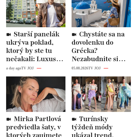
Starší panelák
Chystáte sa na
ukrýva poklad,
dovolenku do
ktorý by ste tu
Grécka?
nečakali: Luxusná
Nezabudnite si
kuchyňa aj
odtiaľ uloviť tieto
a day ago
TV JOJ
05.08.2026
TV JOJ
kúpeľňa ako z
štýlové kúsky
novostavby!
Mirka Partlová
Turínsky
predviedla šaty, v
týždeň módy
ktorých zaujmete
ukázal trend,