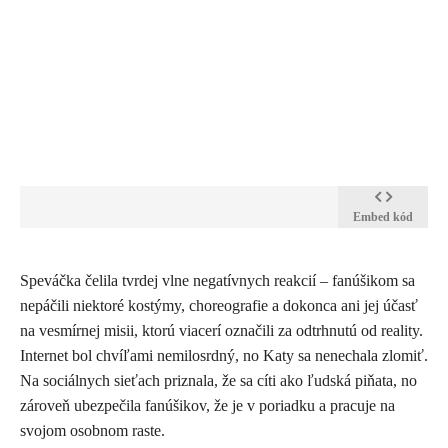
Embed kód
Speváčka čelila tvrdej vlne negatívnych reakcií – fanúšikom sa
nepáčili niektoré kostýmy, choreografie a dokonca ani jej účasť
na vesmírnej misii, ktorú viacerí označili za odtrhnutú od reality.
Internet bol chvíľami nemilosrdný, no Katy sa nenechala zlomiť.
Na sociálnych sieťach priznala, že sa cíti ako ľudská piňata, no
zároveň ubezpečila fanúšikov, že je v poriadku a pracuje na
svojom osobnom raste.