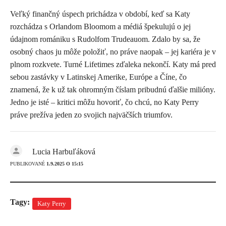
Veľký finančný úspech prichádza v období, keď sa Katy
rozchádza s Orlandom Bloomom a médiá špekulujú o jej
údajnom romániku s Rudolfom Trudeauom. Zdalo by sa, že
osobný chaos ju môže položiť, no práve naopak – jej kariéra je v
plnom rozkvete.
Turné Lifetimes zďaleka nekončí. Katy má pred
sebou zastávky v Latinskej Amerike, Európe a Číne, čo
znamená, že k už tak ohromným číslam pribudnú ďalšie milióny.
Jedno je isté – kritici môžu hovoriť, čo chcú, no Katy Perry
práve prežíva jeden zo svojich najväčších triumfov.
Lucia Harbuľáková
PUBLIKOVANÉ
1.9.2025 O 15:15
Tagy:
Katy Perry