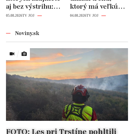
aj bez výstrihu:
ktorý má veľkú
Ich čaro je v tomto
budúcnosť: Počuli
05.08.2026
TV JOJ
04.08.2026
TV JOJ
detaile
ste už o tomto
materiáli?
Noviny.sk
FOTO: Les pri Trstíne pohltili