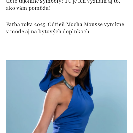
tieto tajomné symboly? TU je ich význam aj to,
ako vám pomôžu!
Farba roka 2025: Odtieň Mocha Mousse vynikne
v móde aj na bytových doplnkoch