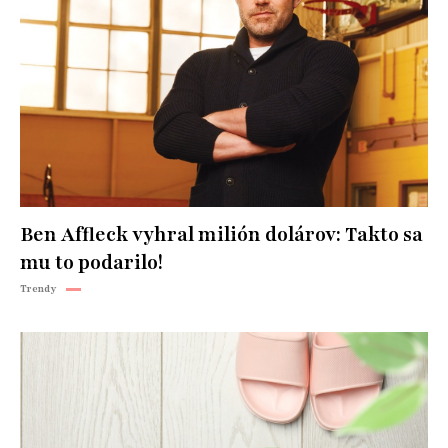
Ben Affleck vyhral milión dolárov: Takto sa
mu to podarilo!
Trendy