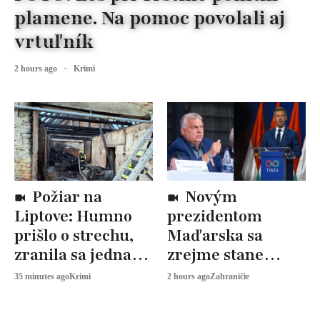
plamene. Na pomoc povolali aj
vrtuľník
2 hours ago
Krimi
Požiar na
Novým
Liptove: Humno
prezidentom
prišlo o strechu,
Maďarska sa
zranila sa jedna
zrejme stane
osoba
András Baka.
35 minutes ago
Krimi
2 hours ago
Zahraničie
Fidesz voľbu
bojkotuje