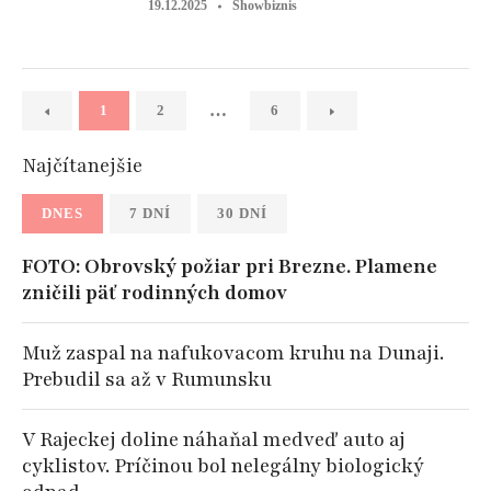
19.12.2025
Showbiznis
…
1
2
6
Najčítanejšie
DNES
7 DNÍ
30 DNÍ
FOTO: Obrovský požiar pri Brezne. Plamene
zničili päť rodinných domov
Muž zaspal na nafukovacom kruhu na Dunaji.
Prebudil sa až v Rumunsku
V Rajeckej doline náhaňal medveď auto aj
cyklistov. Príčinou bol nelegálny biologický