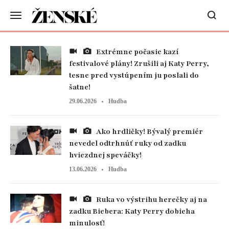
Extrémne počasie kazí
festivalové plány! Zrušili aj Katy Perry,
tesne pred vystúpením ju poslali do
šatne!
29.06.2026
Hudba
Ako hrdličky! Bývalý premiér
nevedel odtrhnúť ruky od zadku
hviezdnej speváčky!
13.06.2026
Hudba
Ruka vo výstrihu herečky aj na
zadku Biebera: Katy Perry dobieha
minulosť!