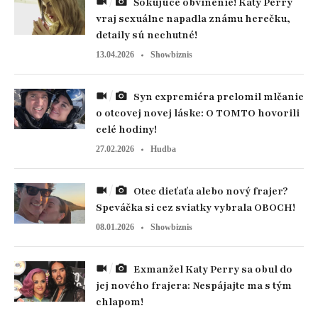
Šokujúce obvinenie! Katy Perry
vraj sexuálne napadla známu herečku,
detaily sú nechutné!
13.04.2026
Showbiznis
Syn expremiéra prelomil mlčanie
o otcovej novej láske: O TOMTO hovorili
celé hodiny!
27.02.2026
Hudba
Otec dieťaťa alebo nový frajer?
Speváčka si cez sviatky vybrala OBOCH!
08.01.2026
Showbiznis
Exmanžel Katy Perry sa obul do
jej nového frajera: Nespájajte ma s tým
chlapom!