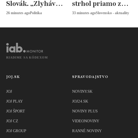
Slovák. „Zlyhávajú
strhol priamo z
všetci politici,“
bicykla
26 minutes ago
Politika
33 minutes ago
Slovensko - aktuality
reaguje Šaško
RIADIME SA KÓDEXOM
JOJ.SK
SPRAVODAJSTVO
JOJ
NOVINY.SK
JOJ PLAY
JOJ24.SK
JOJ ŠPORT
NOVINY PLUS
JOJ CZ
VIDEONOVINY
JOJ GROUP
RANNÉ NOVINY