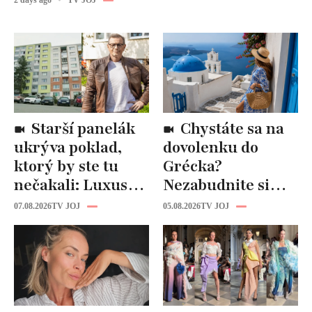
Starší panelák
Chystáte sa na
ukrýva poklad,
dovolenku do
ktorý by ste tu
Grécka?
nečakali: Luxusná
Nezabudnite si
kuchyňa aj
odtiaľ uloviť tieto
07.08.2026
TV JOJ
05.08.2026
TV JOJ
kúpeľňa ako z
štýlové kúsky
novostavby!