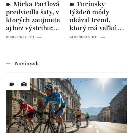
Mirka Partlová
Turínsky
predviedla šaty, v
týždeň módy
ktorých zaujmete
ukázal trend,
aj bez výstrihu:
ktorý má veľkú
Ich čaro je v tomto
budúcnosť: Počuli
05.08.2026
TV JOJ
04.08.2026
TV JOJ
detaile
ste už o tomto
materiáli?
Noviny.sk