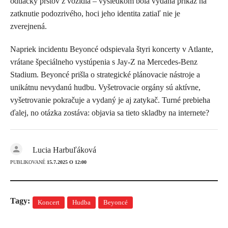
odtlačky prstov z vozidla – výsledkom bola vydaná príkaz na
zatknutie podozrivého, hoci jeho identita zatiaľ nie je
zverejnená.
Napriek incidentu Beyoncé odspievala štyri koncerty v Atlante,
vrátane špeciálneho vystúpenia s Jay‑Z na Mercedes‑Benz
Stadium. Beyoncé prišla o strategické plánovacie nástroje a
unikátnu nevydanú hudbu. Vyšetrovacie orgány sú aktívne,
vyšetrovanie pokračuje a vydaný je aj zatykač. Turné prebieha
ďalej, no otázka zostáva: objavia sa tieto skladby na internete?
Lucia Harbuľáková
PUBLIKOVANÉ
15.7.2025 O 12:00
Tagy:
Koncert
Hudba
Beyoncé