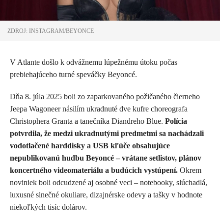
ZDROJ: INSTAGRAM/BEYONCE
V Atlante došlo k odvážnemu lúpežnému útoku počas
prebiehajúceho turné speváčky Beyoncé.
Dňa 8. júla 2025 boli zo zaparkovaného požičaného čierneho
Jeepa Wagoneer násilím ukradnuté dve kufre choreografa
Christophera Granta a tanečníka Diandreho Blue.
Polícia
potvrdila, že medzi ukradnutými predmetmi sa nachádzali
vodotlačené harddisky a USB kľúče obsahujúce
nepublikovanú hudbu Beyoncé – vrátane setlistov, plánov
koncertného videomateriálu a budúcich vystúpení.
Okrem
noviniek boli odcudzené aj osobné veci – notebooky, slúchadlá,
luxusné slnečné okuliare, dizajnérske odevy a tašky v hodnote
niekoľkých tisíc dolárov.