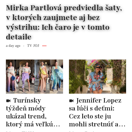
Mirka Partlová predviedla šaty,
v ktorých zaujmete aj bez
výstrihu: Ich čaro je v tomto
detaile
a day ago
TV JOJ
Turínsky
Jennifer Lopez
týždeň módy
sa lúči s deťmi:
ukázal trend,
Cez leto ste ju
ktorý má veľkú
mohli stretnúť aj