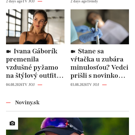
budúcnosť: Počuli
vy!
2 days ago
TV JOJ
2 days ago
Trendy
ste už o tomto
materiáli?
Ivana Gáborík
Stane sa
premenila
vŕtačka u zubára
vzdušné pyžamo
minulosťou? Vedci
na štýlový outfit:
prišli s novinkou,
Tento trik vás
ktorá by mohla
04.08.2026
TV JOJ
03.08.2026
TV JOJ
zachráni počas
zmeniť liečbu
horúčav
kazov!
Noviny.sk