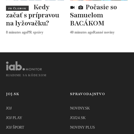
Kedy
Počasie so
PR ČLÁNOK
začať s prípravou
Samuelom
na lyžovačku?
BACÁKOM
8 minutes ago
PR správy
40 minutes ago
Ranné noviny
RIADIME SA KÓDEXOM
JOJ.SK
SPRAVODAJSTVO
JOJ
NOVINY.SK
JOJ PLAY
JOJ24.SK
JOJ ŠPORT
NOVINY PLUS