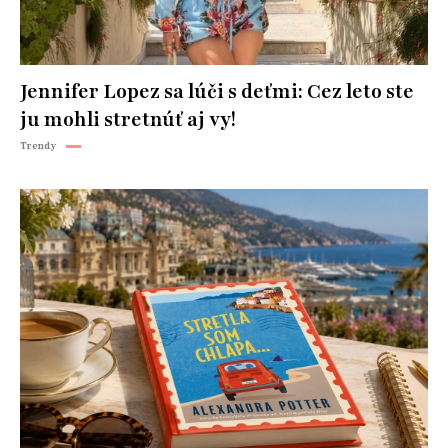
Jennifer Lopez sa lúči s deťmi: Cez leto ste
ju mohli stretnúť aj vy!
Trendy