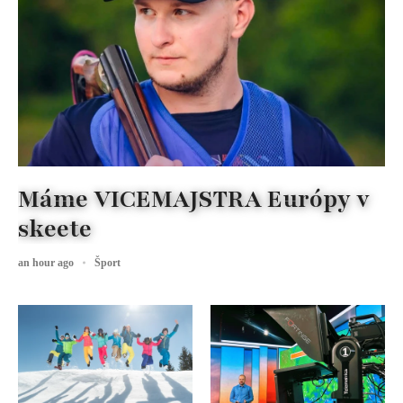
Máme VICEMAJSTRA Európy v
skeete
an hour ago
Šport