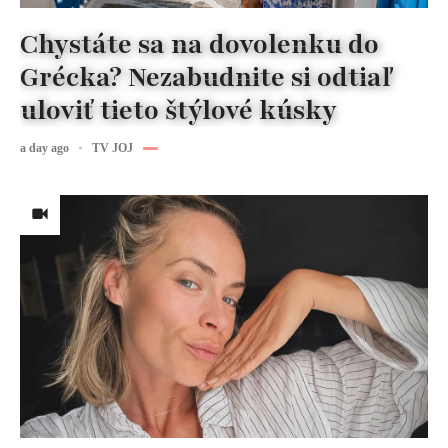
Chystáte sa na dovolenku do
Grécka? Nezabudnite si odtiaľ
uloviť tieto štýlové kúsky
a day ago
TV JOJ