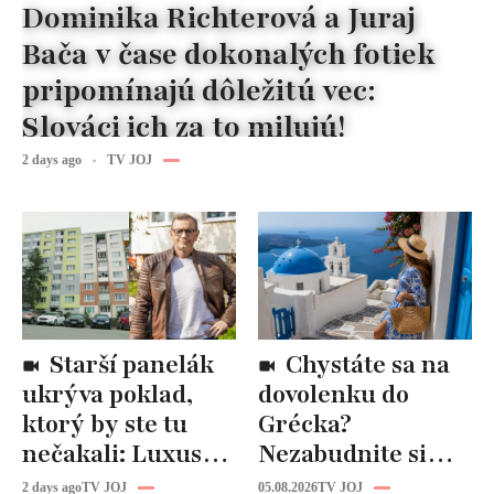
Dominika Richterová a Juraj
Bača v čase dokonalých fotiek
pripomínajú dôležitú vec:
Slováci ich za to milujú!
2 days ago
TV JOJ
Starší panelák
Chystáte sa na
ukrýva poklad,
dovolenku do
ktorý by ste tu
Grécka?
nečakali: Luxusná
Nezabudnite si
kuchyňa aj
odtiaľ uloviť tieto
2 days ago
TV JOJ
05.08.2026
TV JOJ