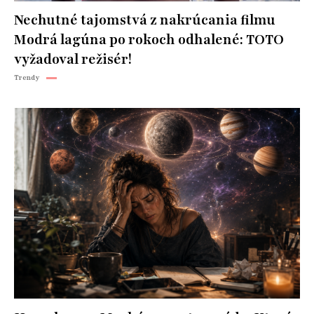
Nechutné tajomstvá z nakrúcania filmu
Modrá lagúna po rokoch odhalené: TOTO
vyžadoval režisér!
Trendy