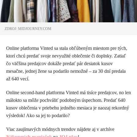
ZDROJ: MIDJOURNEY.COM
Online platforma Vinted sa stala obľúbeným miestom pre tých,
ktorí chcú predať svoje nevyužité oblečenie či doplnky. Zatiaľ
čo väčšina predajcov dokáže predať pár desiatok kusov
mesačne, jednej žene sa podarilo nemožné – za 30 dní predala
až 640 vecí.
Online second-hand platforma Vinted má tisíce predajcov, no len
málokto sa môže pochváliť podobným úspechom. Predať 640
kusov oblečenia v priebehu jedného mesiaca je naozaj rekordný
výsledok! Ako sa jej to podarilo?
Viac zaujímavých módnych trendov nájdete aj v archíve
Nákupných maniačok
na
JOJ play
!