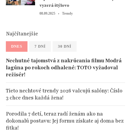
vyzerá štýlovo
08.09.2025
Trendy
Najčítanejšie
DNES
7 DNÍ
30 DNÍ
Nechutné tajomstvá z nakrúcania filmu Modrá
lagúna po rokoch odhalené: TOTO vyžadoval
režisér!
Tieto nechtové trendy 2026 valcujú salóny: Číslo
3 chce dnes každá žena!
Porodila 7 detí, teraz radí ženám ako na
dokonalú postavu: Jej formu získate aj doma bez
fitka!