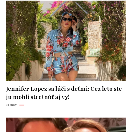
Jennifer Lopez sa lúči s deťmi: Cez leto ste
ju mohli stretnúť aj vy!
Trendy