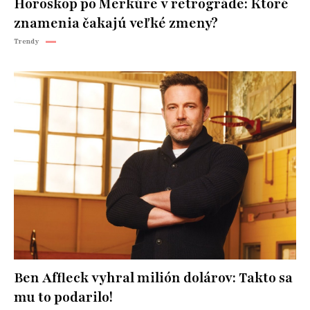
Horoskop po Merkúre v retrográde: Ktoré
znamenia čakajú veľké zmeny?
Trendy
Ben Affleck vyhral milión dolárov: Takto sa
mu to podarilo!