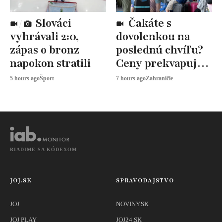
Slováci
Čakáte s
vyhrávali 2:0,
dovolenkou na
zápas o bronz
poslednú chvíľu?
napokon stratili
Ceny prekvapujú,
odborníci radia
5 hours ago
Šport
7 hours ago
Zahraničie
toto
RIADIME SA KÓDEXOM
JOJ.SK
SPRAVODAJSTVO
JOJ
NOVINY.SK
JOJ PLAY
JOJ24.SK