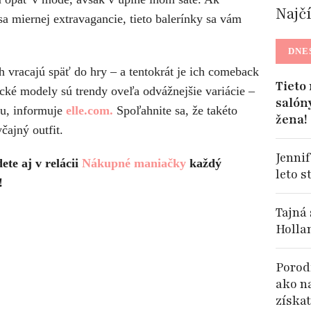
Najč
sa miernej extravagancie, tieto balerínky sa vám
DNE
 vracajú späť do hry – a tentokrát je ich comeback
Tieto
cké modely sú trendy oveľa odvážnejšie variácie –
salón
ou, informuje
elle.com.
Spoľahnite sa, že takéto
žena!
čajný outfit.
Jennif
te aj v relácii
Nákupné maniačky
každý
leto s
!
Tajná
Holla
Porodi
ako n
získat