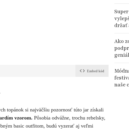
Super
vylep
držať
Ako zd
podprs
geniá
Módna
Embed kód
festiv
naše c
y
h topánok si najväčšiu pozornosť túto jar získali
pardím vzorom.
Pôsobia odvážne, trochu rebelsky,
rebným basic outfitom, budú vyzerať aj veľmi