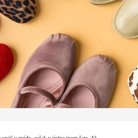
 opäť v móde, avšak v úplne inom šate. Ak