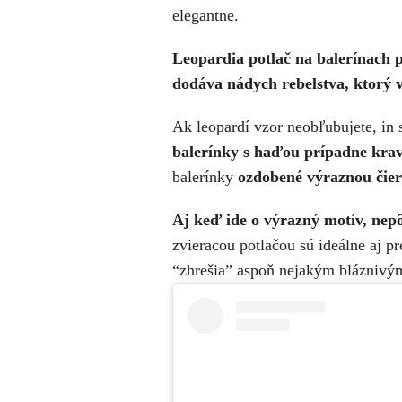
elegantne.
Leopardia potlač na balerínach p
dodáva nádych rebelstva, ktorý v
Ak leopardí vzor neobľubujete, in s
balerínky s haďou prípadne krav
balerínky
ozdobené výraznou čier
Aj keď ide o výrazný motív, nep
zvieracou potlačou sú ideálne aj pr
“zhrešia” aspoň nejakým blázniv