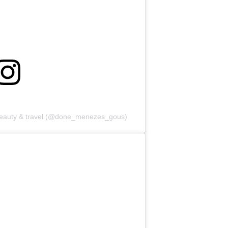
, beauty & travel (@done_menezes_gous)