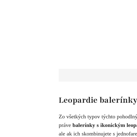
​Leopardie balerínk
Zo všetkých typov týchto pohodlnýc
práve
balerínky s ikonickým leo
ale ak ich skombinujete s jednofa