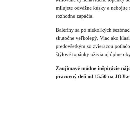
milujete odvážne kúsky a nebojíte 
rozhodne zapáčia.
Baleríny sa po niekoľkých sezónach
skutočne veľkolepý. Viac ako klasi
predovšetkým so zvieracou potlač
štýlové topánky oživia aj úplne oby
Zaujímavé módne inšpirácie nájde
pracovný deň od 15.50 na JOJke