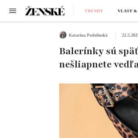
TRENDY
VLASY &
Katarína Podolinská
22.5.202
Balerínky sú späť
nešliapnete vedľa