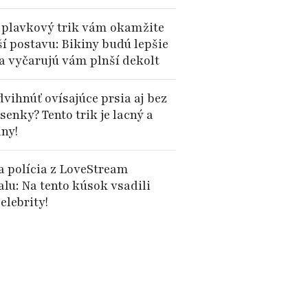
 plavkový trik vám okamžite
ší postavu: Bikiny budú lepšie
 a vyčarujú vám plnší dekolt
vihnúť ovísajúce prsia aj bez
enky? Tento trik je lacný a
lny!
 polícia z LoveStream
alu: Na tento kúsok vsadili
elebrity!