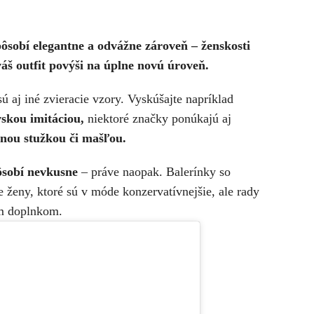
ôsobí elegantne a odvážne zároveň – ženskosti
áš outfit povýši na úplne novú úroveň.
ú aj iné zvieracie vzory. Vyskúšajte napríklad
skou imitáciou,
niektoré značky ponúkajú aj
nou stužkou či mašľou.
ôsobí nevkusne
– práve naopak. Balerínky so
e ženy, ktoré sú v móde konzervatívnejšie, ale rady
ým doplnkom.