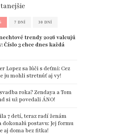
ítanejšie
S
7 DNÍ
30 DNÍ
 nechtové trendy 2026 valcujú
y: Číslo 3 chce dnes každá
er Lopez sa lúči s deťmi: Cez
te ju mohli stretnúť aj vy!
 svadba roka? Zendaya a Tom
nd si už povedali ÁNO!
la 7 detí, teraz radí ženám
a dokonalú postavu: Jej formu
e aj doma bez fitka!