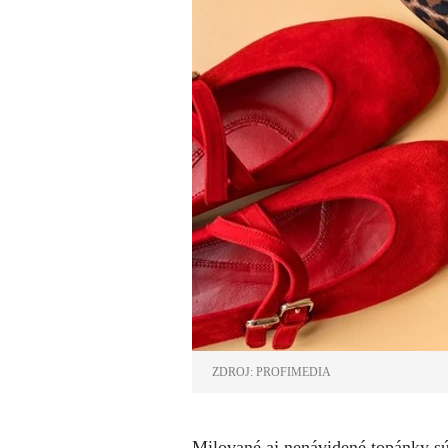
ZDROJ: PROFIMEDIA
Milované aj nenávidené topánky sú