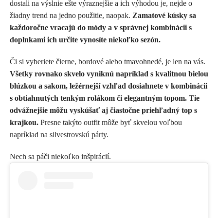
dostali na výslnie ešte výraznejšie a ich výhodou je, nejde o
žiadny trend na jedno použitie, naopak.
Zamatové kúsky sa
každoročne vracajú do módy a v správnej kombinácii s
doplnkami ich určite vynosíte niekoľko sezón.
Či si vyberiete čierne, bordové alebo tmavohnedé, je len na vás.
Všetky rovnako skvelo vyniknú napríklad s kvalitnou bielou
blúzkou a sakom, ležérnejší vzhľad dosiahnete v kombinácii
s obtiahnutých tenkým rolákom či elegantným topom. Tie
odvážnejšie môžu vyskúšať aj čiastočne priehľadný top s
krajkou.
Presne takýto outfit môže byť skvelou voľbou
napríklad na silvestrovskú párty.
Nech sa páči niekoľko inšpirácií.