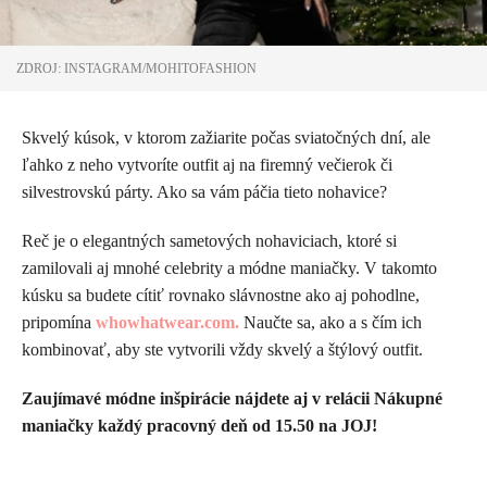
ZDROJ: INSTAGRAM/MOHITOFASHION
Skvelý kúsok, v ktorom zažiarite počas sviatočných dní, ale
ľahko z neho vytvoríte outfit aj na firemný večierok či
silvestrovskú párty. Ako sa vám páčia tieto nohavice?
Reč je o elegantných sametových nohaviciach, ktoré si
zamilovali aj mnohé celebrity a módne maniačky. V takomto
kúsku sa budete cítiť rovnako slávnostne ako aj pohodlne,
pripomína
whowhatwear.com.
Naučte sa, ako a s čím ich
kombinovať, aby ste vytvorili vždy skvelý a štýlový outfit.
Zaujímavé módne inšpirácie nájdete aj v relácii Nákupné
maniačky každý pracovný deň od 15.50 na JOJ!