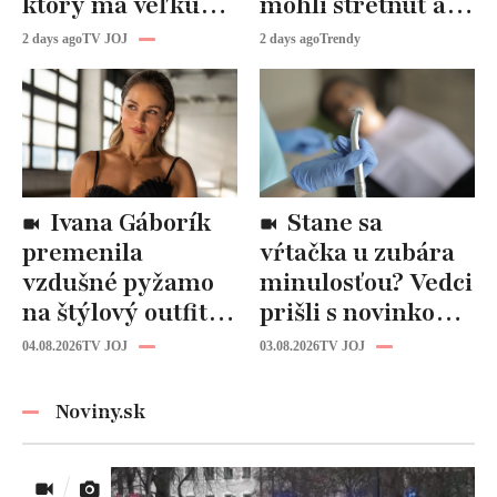
ktorý má veľkú
mohli stretnúť aj
budúcnosť: Počuli
vy!
2 days ago
TV JOJ
2 days ago
Trendy
ste už o tomto
materiáli?
Ivana Gáborík
Stane sa
premenila
vŕtačka u zubára
vzdušné pyžamo
minulosťou? Vedci
na štýlový outfit:
prišli s novinkou,
Tento trik vás
ktorá by mohla
04.08.2026
TV JOJ
03.08.2026
TV JOJ
zachráni počas
zmeniť liečbu
horúčav
kazov!
Noviny.sk