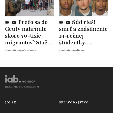
Prečo sa do
Súd rieši
Ceuty nahrnulo
smrť a znásilnenie
skoro 70-tisíc
19-ročnej
migrantov? Stačila
študentky.
jedna
Obžalovaným vadí
2 minutes ago
Zahraničie
2 minutes ago
Krimi
deizinformácia a
ružová farba na
kampaň
súde
influencerov
RIADIME SA KÓDEXOM
JOJ.SK
SPRAVODAJSTVO