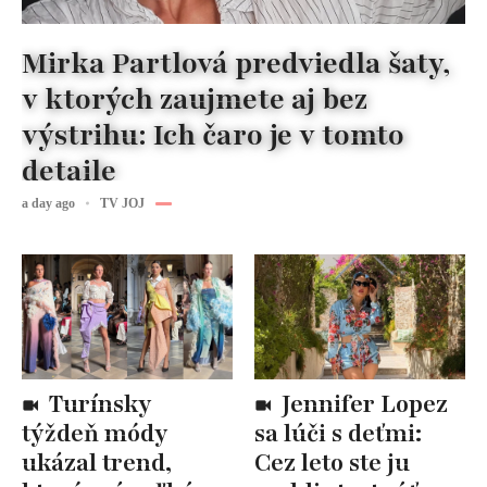
Mirka Partlová predviedla šaty,
v ktorých zaujmete aj bez
výstrihu: Ich čaro je v tomto
detaile
a day ago
TV JOJ
Turínsky
Jennifer Lopez
týždeň módy
sa lúči s deťmi:
ukázal trend,
Cez leto ste ju