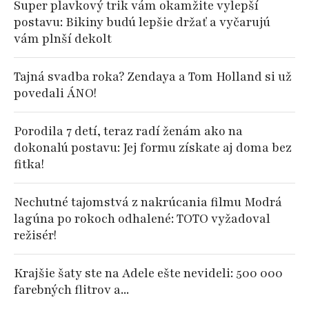
Super plavkový trik vám okamžite vylepší
postavu: Bikiny budú lepšie držať a vyčarujú
vám plnší dekolt
Tajná svadba roka? Zendaya a Tom Holland si už
povedali ÁNO!
Porodila 7 detí, teraz radí ženám ako na
dokonalú postavu: Jej formu získate aj doma bez
fitka!
Nechutné tajomstvá z nakrúcania filmu Modrá
lagúna po rokoch odhalené: TOTO vyžadoval
režisér!
Krajšie šaty ste na Adele ešte nevideli: 500 000
farebných flitrov a...