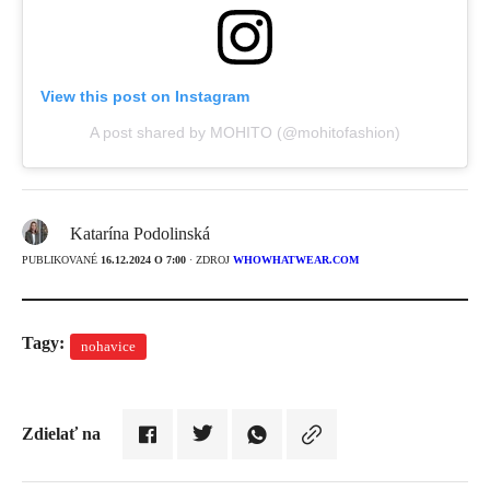
View this post on Instagram
A post shared by MOHITO (@mohitofashion)
Katarína Podolinská
PUBLIKOVANÉ
16.12.2024 O 7:00
· ZDROJ
WHOWHATWEAR.COM
Tagy:
nohavice
Zdielať na