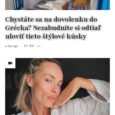
Chystáte sa na dovolenku do
Grécka? Nezabudnite si odtiaľ
uloviť tieto štýlové kúsky
a day ago
TV JOJ