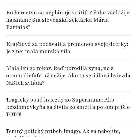
Ku herectvu sa neplánuje vrátiť: Z čoho však žije
najznámejšia slovenská sektárka Mária
Bartalos?
Krajčiová sa pochválila premenou svoje dcérky:
Je z nej malá morská víla
Mala len 22 rokov, keď porodila syna, no s
otcom dieťaťa už nežije: Ako to seriálová hviezda
Našich zvláda?
Tragický osud hviezdy zo Supermana: Ako
bezdomovkyňa sa živila zo smetí a potom prišlo
TOTO!
Temný gotický príbeh Imágo. Ak sa nebojíte,