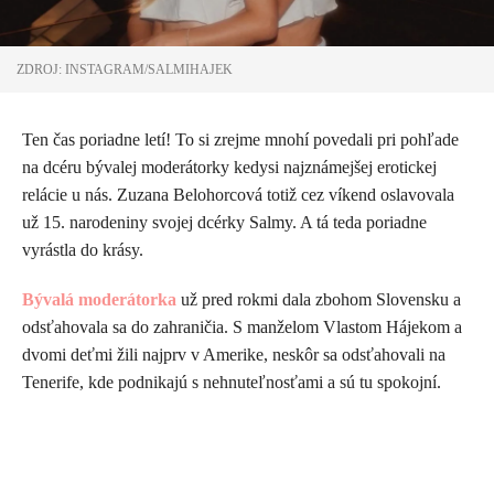
ZDROJ: INSTAGRAM/SALMIHAJEK
Ten čas poriadne letí! To si zrejme mnohí povedali pri pohľade
na dcéru bývalej moderátorky kedysi najznámejšej erotickej
relácie u nás. Zuzana Belohorcová totiž cez víkend oslavovala
už 15. narodeniny svojej dcérky Salmy. A tá teda poriadne
vyrástla do krásy.
Bývalá moderátorka
už pred rokmi dala zbohom Slovensku a
odsťahovala sa do zahraničia. S manželom Vlastom Hájekom a
dvomi deťmi žili najprv v Amerike, neskôr sa odsťahovali na
Tenerife, kde podnikajú s nehnuteľnosťami a sú tu spokojní.