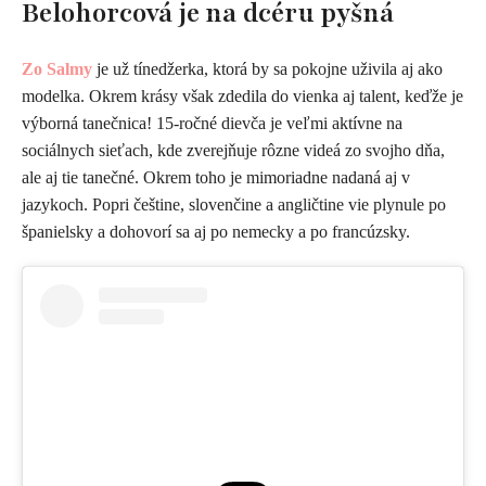
Belohorcová je na dcéru pyšná
Zo Salmy
je už tínedžerka, ktorá by sa pokojne uživila aj ako
modelka. Okrem krásy však zdedila do vienka aj talent, keďže je
výborná tanečnica! 15-ročné dievča je veľmi aktívne na
sociálnych sieťach, kde zverejňuje rôzne videá zo svojho dňa,
ale aj tie tanečné. Okrem toho je mimoriadne nadaná aj v
jazykoch. Popri češtine, slovenčine a angličtine vie plynule po
španielsky a dohovorí sa aj po nemecky a po francúzsky.