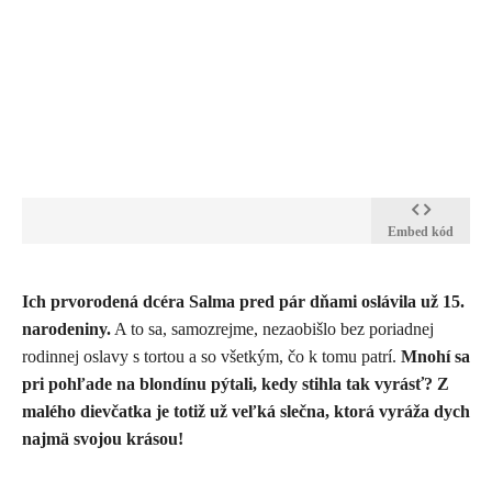
Embed kód
​Ich prvorodená dcéra Salma pred pár dňami oslávila už 15.
narodeniny.
A to sa, samozrejme, nezaobišlo bez poriadnej
rodinnej oslavy s tortou a so všetkým, čo k tomu patrí.
Mnohí sa
pri pohľade na blondínu pýtali, kedy stihla tak vyrásť? Z
malého dievčatka je totiž už veľká slečna, ktorá vyráža dych
najmä svojou krásou!