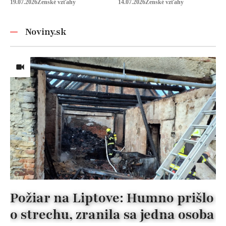
Mia Sheridan a
peňazí od neho
19.07.2026
Ženské vzťahy
14.07.2026
Ženské vzťahy
Graysonov sľub
vyžaduje!
Noviny.sk
Požiar na Liptove: Humno prišlo
o strechu, zranila sa jedna osoba