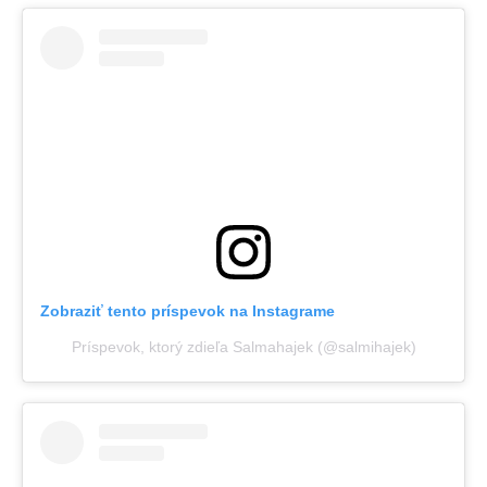
Zobraziť tento príspevok na Instagrame
Príspevok, ktorý zdieľa Salmahajek (@salmihajek)