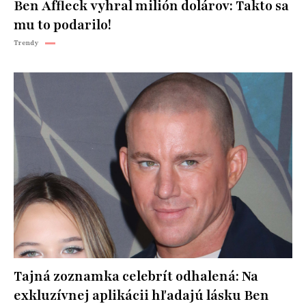
Ben Affleck vyhral milión dolárov: Takto sa
mu to podarilo!
Trendy
Tajná zoznamka celebrít odhalená: Na
exkluzívnej aplikácii hľadajú lásku Ben