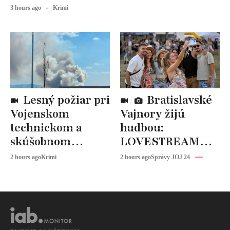
3 hours ago
Krimi
Lesný požiar pri
Bratislavské
Vojenskom
Vajnory žijú
technickom a
hudbou:
skúšobnom
LOVESTREAM
ústave: Zasahujú
čaká vrchol.
2 hours ago
Krimi
2 hours ago
Správy JOJ 24
desiatky hasičov
Vystúpi Robbie
Williams