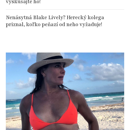
vyskúšajte ho!
Nenásytná Blake Lively? Herecký kolega
priznal, koľko peňazí od neho vyžaduje!