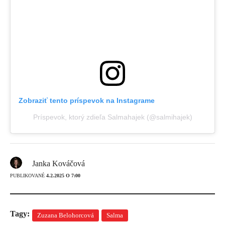
Zobraziť tento príspevok na Instagrame
Príspevok, ktorý zdieľa Salmahajek (@salmihajek)
Janka Kováčová
PUBLIKOVANÉ
4.2.2025 O 7:00
Tagy:
Zuzana Belohorcová
Salma