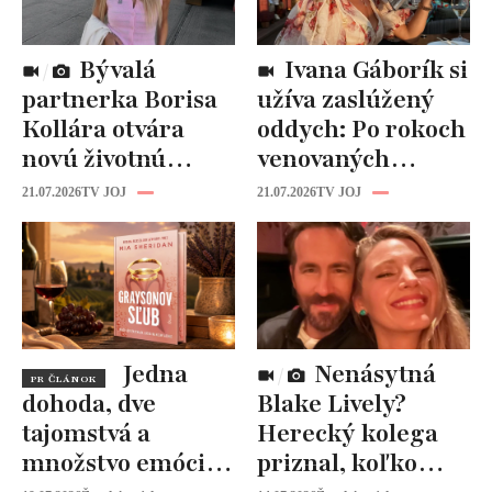
Bývalá
Ivana Gáborík si
partnerka Borisa
užíva zaslúžený
Kollára otvára
oddych: Po rokoch
novú životnú
venovaných
kapitolu: Laura
rodine prišiel čas
21.07.2026
TV JOJ
21.07.2026
TV JOJ
Vizváryová ide
na seba
pomáhať ženám
Jedna
Nenásytná
PR ČLÁNOK
dohoda, dve
Blake Lively?
tajomstvá a
Herecký kolega
množstvo emócií.
priznal, koľko