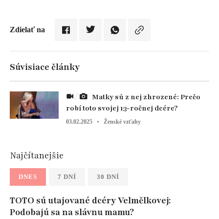
Zdielať na
Súvisiace články
Matky sú z nej zhrozené: Prečo
robí toto svojej 13-ročnej dcére?
03.02.2025
Ženské vzťahy
Najčítanejšie
DNES
7 DNÍ
30 DNÍ
TOTO sú utajované dcéry Velmělkovej:
Podobajú sa na slávnu mamu?