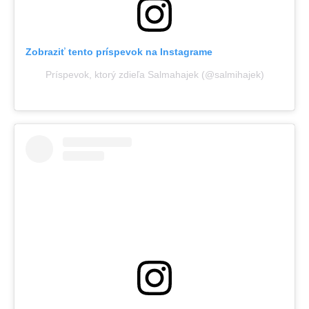
Zobraziť tento príspevok na Instagrame
Príspevok, ktorý zdieľa Salmahajek (@salmihajek)