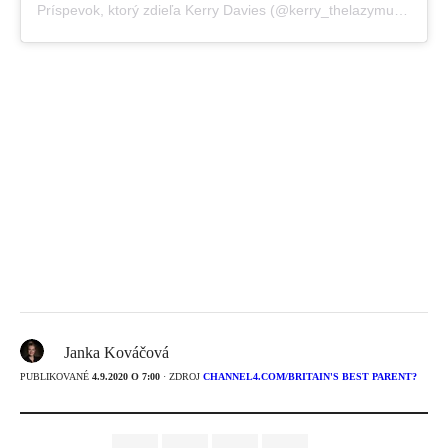
Príspevok, ktorý zdieľa Kerry Davies (@kerry_thelazymum)
,
30 A
Janka Kováčová
PUBLIKOVANÉ
4.9.2020 O 7:00
· ZDROJ
CHANNEL4.COM/BRITAIN'S BEST PARENT?