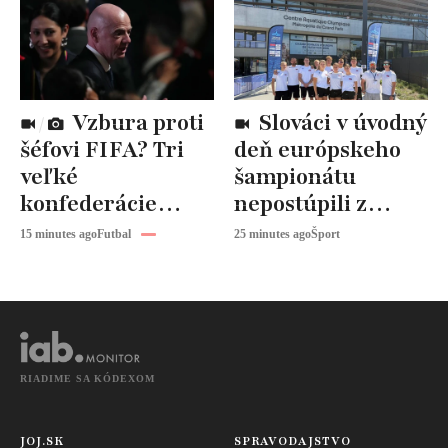
Vzbura proti
Slováci v úvodný
šéfovi FIFA? Tri
deň európskeho
veľké
šampionátu
konfederácie
nepostúpili z
poslali Infantinovi
rozplavieb
15 minutes ago
Futbal
25 minutes ago
Šport
tvrdý odkaz
RIADIME SA KÓDEXOM
JOJ.SK
SPRAVODAJSTVO