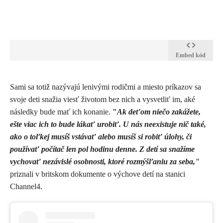
Embed kód
​Sami sa totiž nazývajú lenivými rodičmi a miesto príkazov sa
svoje deti snažia viesť životom bez nich a vysvetliť im, aké
následky bude mať ich konanie.
"
Ak deťom niečo zakážete,
ešte viac ich to bude lákať urobiť. U nás neexistuje nič také,
ako o toľkej musíš vstávať alebo musíš si robiť úlohy, či
používať počítač len pol hodinu denne. Z detí sa snažíme
vychovať nezávislé osobnosti, ktoré rozmýšľaniu za seba,"
priznali v britskom dokumente o výchove detí na stanici
Channel4.