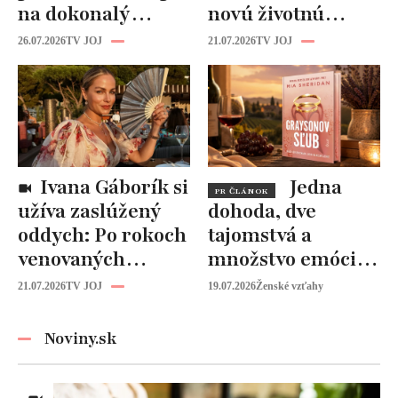
na dokonalý
novú životnú
segedín:
kapitolu: Laura
26.07.2026
TV JOJ
21.07.2026
TV JOJ
Tajomstvo sa
Vizváryová ide
ukrýva v tejto
pomáhať ženám
ingrediencii
Ivana Gáborík si
Jedna
PR ČLÁNOK
užíva zaslúžený
dohoda, dve
oddych: Po rokoch
tajomstvá a
venovaných
množstvo emócií.
rodine prišiel čas
Mia Sheridan a
21.07.2026
TV JOJ
19.07.2026
Ženské vzťahy
na seba
Graysonov sľub
Noviny.sk