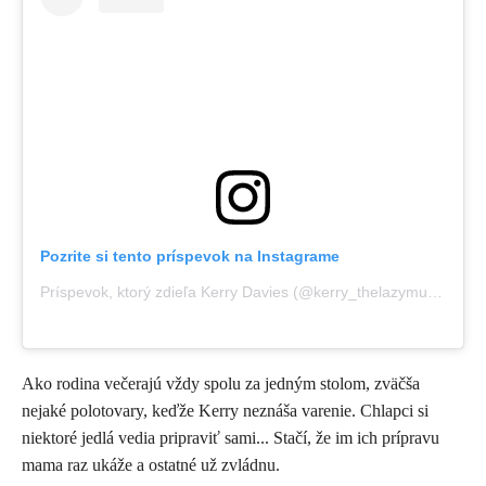
Pozrite si tento príspevok na Instagrame
Príspevok, ktorý zdieľa Kerry Davies (@kerry_thelazymum)
,
13 J
Ako rodina večerajú vždy spolu za jedným stolom, zväčša
nejaké polotovary, keďže Kerry neznáša varenie. Chlapci si
niektoré jedlá vedia pripraviť sami... Stačí, že im ich prípravu
mama raz ukáže a ostatné už zvládnu.