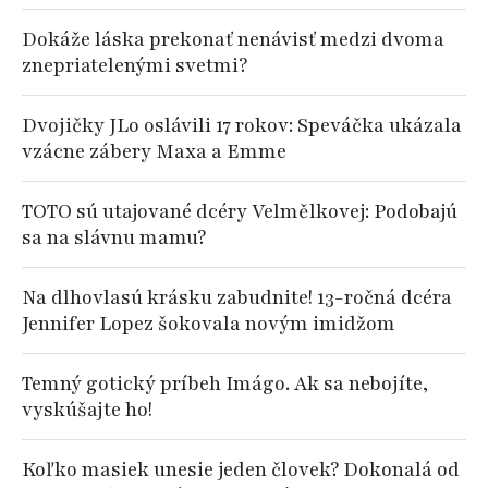
Dokáže láska prekonať nenávisť medzi dvoma
znepriatelenými svetmi?
Dvojičky JLo oslávili 17 rokov: Speváčka ukázala
vzácne zábery Maxa a Emme
TOTO sú utajované dcéry Velmělkovej: Podobajú
sa na slávnu mamu?
Na dlhovlasú krásku zabudnite! 13-ročná dcéra
Jennifer Lopez šokovala novým imidžom
Temný gotický príbeh Imágo. Ak sa nebojíte,
vyskúšajte ho!
Koľko masiek unesie jeden človek? Dokonalá od