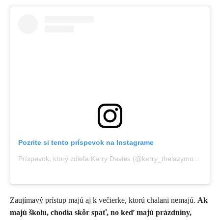
Pozrite si tento príspevok na Instagrame
Príspevok, ktorý zdieľa Kerry Davies (@kerry_thelazymum)
,
3 Jú
Zaujímavý prístup majú aj k večierke, ktorú chalani nemajú.
Ak
majú školu, chodia skôr spať, no keď majú prázdniny,