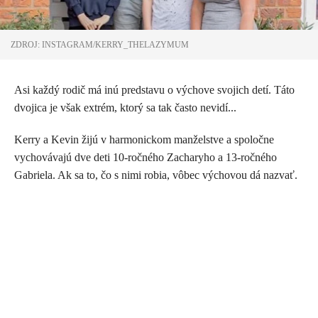
ZDROJ: INSTAGRAM/KERRY_THELAZYMUM
Asi každý rodič má inú predstavu o výchove svojich detí. Táto
dvojica je však extrém, ktorý sa tak často nevidí...
Kerry a Kevin žijú v harmonickom manželstve a spoločne
vychovávajú dve deti 10-ročného Zacharyho a 13-ročného
Gabriela. Ak sa to, čo s nimi robia, vôbec výchovou dá nazvať.