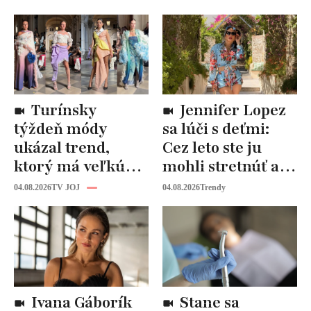
Turínsky
Jennifer Lopez
týždeň módy
sa lúči s deťmi:
ukázal trend,
Cez leto ste ju
ktorý má veľkú
mohli stretnúť aj
budúcnosť: Počuli
vy!
04.08.2026
TV JOJ
04.08.2026
Trendy
ste už o tomto
materiáli?
Ivana Gáborík
Stane sa