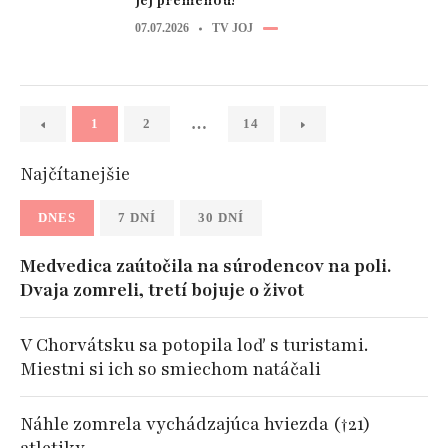
jej premenou!
07.07.2026
TV JOJ
…
1
2
14
Najčítanejšie
DNES
7 DNÍ
30 DNÍ
Medvedica zaútočila na súrodencov na poli.
Dvaja zomreli, tretí bojuje o život
V Chorvátsku sa potopila loď s turistami.
Miestni si ich so smiechom natáčali
Náhle zomrela vychádzajúca hviezda (†21)