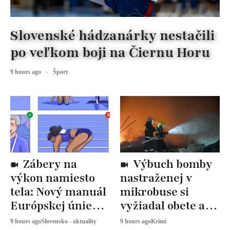
Slovenské hádzanárky nestačili
po veľkom boji na Čiernu Horu
9 hours ago
Šport
Zábery na
Výbuch bomby
výkon namiesto
nastraženej v
tela: Nový manuál
mikrobuse si
Európskej únie
vyžiadal obete a
určuje, ako
zranených
9 hours ago
Slovensko - aktuality
9 hours ago
Krimi