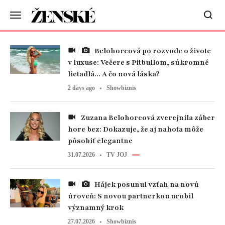
Belohorcová po rozvode o živote
v luxuse: Večere s Pitbullom, súkromné
lietadlá... A čo nová láska?
2 days ago
Showbiznis
Zuzana Belohorcová zverejnila záber
hore bez: Dokazuje, že aj nahota môže
pôsobiť elegantne
31.07.2026
TV JOJ
Hájek posunul vzťah na novú
úroveň: S novou partnerkou urobil
významný krok
27.07.2026
Showbiznis