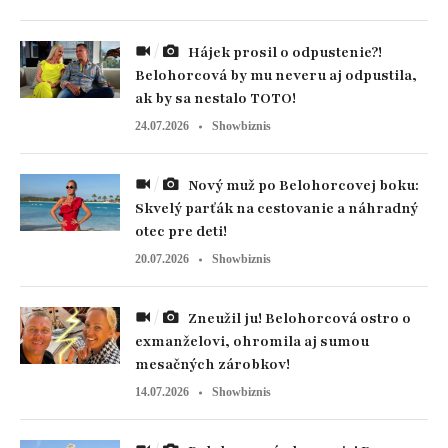
Hájek prosil o odpustenie?!
Belohorcová by mu neveru aj odpustila,
ak by sa nestalo TOTO!
24.07.2026
Showbiznis
Nový muž po Belohorcovej boku:
Skvelý parťák na cestovanie a náhradný
otec pre deti!
20.07.2026
Showbiznis
Zneužil ju! Belohorcová ostro o
exmanželovi, ohromila aj sumou
mesačných zárobkov!
14.07.2026
Showbiznis