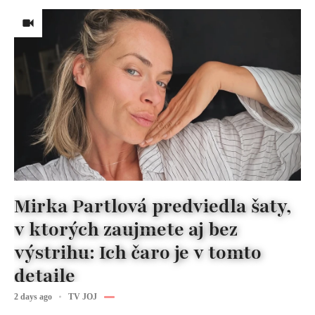
Mirka Partlová predviedla šaty,
v ktorých zaujmete aj bez
výstrihu: Ich čaro je v tomto
detaile
2 days ago
TV JOJ