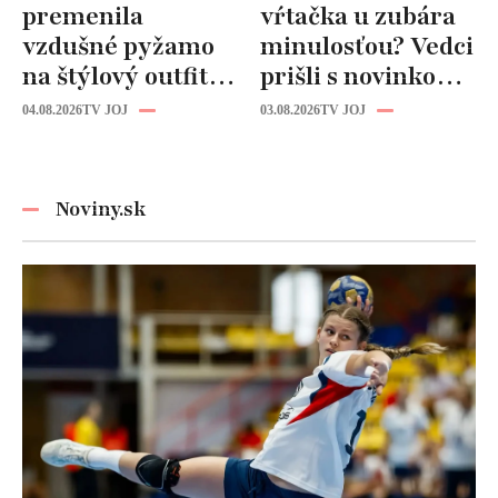
premenila
vŕtačka u zubára
vzdušné pyžamo
minulosťou? Vedci
na štýlový outfit:
prišli s novinkou,
Tento trik vás
ktorá by mohla
04.08.2026
TV JOJ
03.08.2026
TV JOJ
zachráni počas
zmeniť liečbu
horúčav
kazov!
Noviny.sk