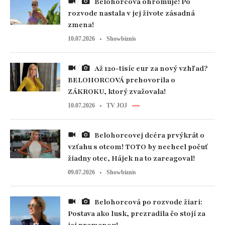
Belohorcová ohromuje! Po
rozvode nastala v jej živote zásadná
zmena!
10.07.2026
Showbiznis
Až 120-tisíc eur za nový vzhľad?
BELOHORCOVÁ prehovorila o
ZÁKROKU, ktorý zvažovala!
10.07.2026
TV JOJ
Belohorcovej dcéra prvýkrát o
vzťahu s otcom! TOTO by nechcel počuť
žiadny otec, Hájek na to zareagoval!
09.07.2026
Showbiznis
Belohorcová po rozvode žiari:
Postava ako lusk, prezradila čo stojí za