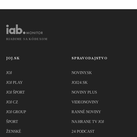
snímať
športovkyne
RIADIME SA KÓDEXOM
JOJ.SK
SPRAVODAJSTVO
JOJ
NOVINY.SK
JOJ PLAY
JOJ24.SK
JOJ ŠPORT
NOVINY PLUS
JOJ CZ
VIDEONOVINY
JOJ GROUP
RANNÉ NOVINY
ŠPORT
NA HRANE TV JOJ
ŽENSKÉ
24 PODCAST