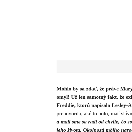
​Mohlo by sa zdať, že práve Mar
omyl! Už len samotný fakt, že ex
Freddie, ktorú napísala Lesley-A
prehovorila, aké to bolo, mať sláv
a mali sme sa radi od chvíle, čo 
jeho života. Okolnosti môjho nar