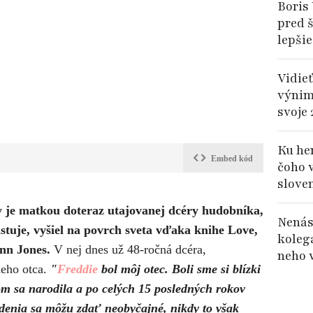
Boris 
pred š
lepšie
Vidieť
výnim
svoje 
Ku her
Embed kód
čoho 
slove
y je matkou doteraz utajovanej dcéry hudobníka,
Nenás
istuje, vyšiel na povrch sveta vďaka knihe Love,
koleg
nn Jones.
V nej dnes už 48-ročná dcéra,
neho 
neho otca.
"
Freddie
bol môj otec. Boli sme si blízki
som sa narodila a po celých 15 posledných rokov
odenia sa môžu zdať neobyčajné, nikdy to však