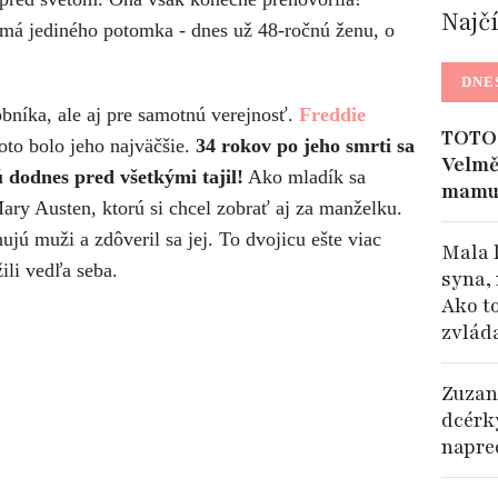
Najč
má jediného potomka - dnes už 48-ročnú ženu, o
DNE
obníka, ale aj pre samotnú verejnosť.
Freddie
TOTO 
oto bolo jeho najväčšie.
34 rokov po jeho smrti sa
Velmě
ú dodnes pred všetkými tajil!
Ako mladík sa
mamu
ary Austen, ktorú si chcel zobrať aj za manželku.
hujú muži a zdôveril sa jej. To dvojicu ešte viac
Mala 
žili vedľa seba.
syna, 
Ako t
zvlád
Zuzan
dcérk
napre