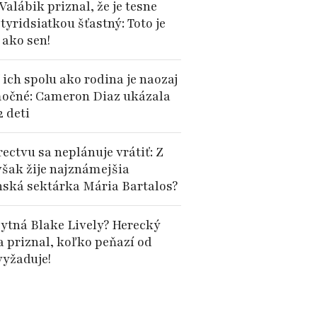
Valábik priznal, že je tesne
tyridsiatkou šťastný: Toto je
 ako sen!
 ich spolu ako rodina je naozaj
očné: Cameron Diaz ukázala
2 deti
ectvu sa neplánuje vrátiť: Z
však žije najznámejšia
nská sektárka Mária Bartalos?
ytná Blake Lively? Herecký
a priznal, koľko peňazí od
vyžaduje!