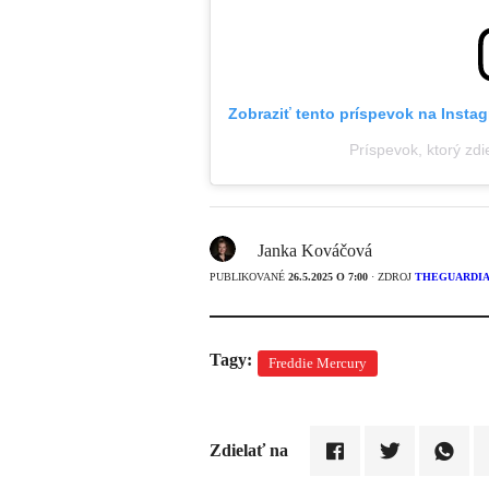
Zobraziť tento príspevok na Insta
Príspevok, ktorý zdi
Janka Kováčová
PUBLIKOVANÉ
26.5.2025 O 7:00
· ZDROJ
THEGUARDI
Tagy:
Freddie Mercury
Zdielať na