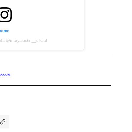
grame
eľa @mary.austin__oficial
AN.COM