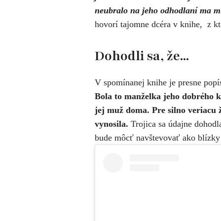
neubralo na jeho odhodlaní ma mi
hovorí tajomne dcéra v knihe, z k
Dohodli sa, že...
V spomínanej knihe je presne popí
Bola to manželka jeho dobrého k
jej muž doma. Pre silno veriacu 
vynosila.
Trojica sa údajne dohodla
bude môcť navštevovať ako blízky 