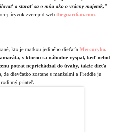
lovať a starať sa o mňa ako o vzácny majetok,"
torej úryvok zverejnil web
theguardian.com
.
sané, kto je matkou jediného dieťaťa
Mercuryho
.
amaráta, s ktorou sa náhodne vyspal, keď nebol
ženu potrat neprichádzal do úvahy, takže dieťa
, že dievčatko zostane s manželmi a Freddie ju
rodinný priateľ.