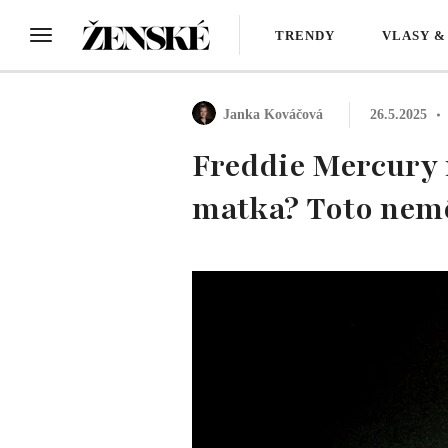
TRENDY
VLASY &
Janka Kováčová
26.5.2025
Freddie Mercury má
matka? Toto nemô