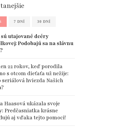
ítanejšie
S
7 DNÍ
30 DNÍ
sú utajované dcéry
lkovej: Podobajú sa na slávnu
?
len 22 rokov, keď porodila
no s otcom dieťaťa už nežije:
o seriálová hviezda Našich
a?
a Haasová ukázala svoje
y: Predčasniatka krásne
dujú aj vďaka tejto pomoci!