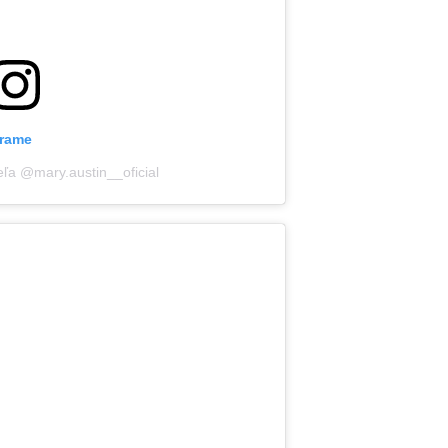
grame
eľa @mary.austin__oficial