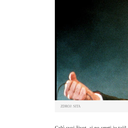
ZDROJ: SITA
Celý svoj život, aj po smrti ju taj