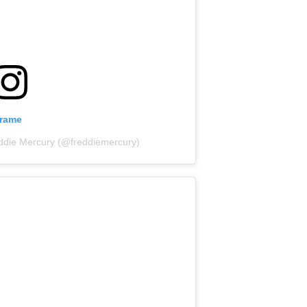
grame
eddie Mercury (@freddiemercury)