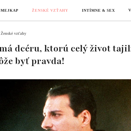
 MEJKAP
ŽENSKÉ VZŤAHY
INTÍMNE & SEX
Ženské vzťahy
 dcéru, ktorú celý život tajil:
že byť pravda!