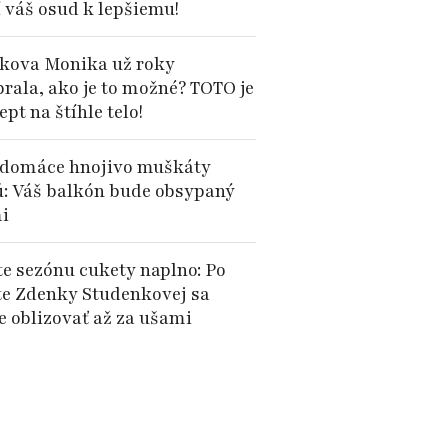
 váš osud k lepšiemu!
kova Monika už roky
brala, ako je to možné? TOTO je
cept na štíhle telo!
domáce hnojivo muškáty
ú: Váš balkón bude obsypaný
i
te sezónu cukety naplno: Po
te Zdenky Studenkovej sa
e oblizovať až za ušami