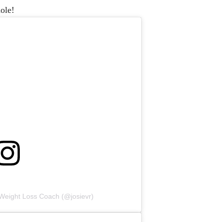
dole!
 Weight Loss Coach (@josievr)