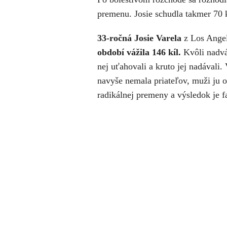
premenu. Josie schudla takmer 70 kí
33-ročná Josie Varela
z Los Angel
období vážila 146 kíl.
Kvôli nadváh
nej uťahovali a kruto jej nadávali.
navyše nemala priateľov, muži ju o
radikálnej premeny a výsledok je f