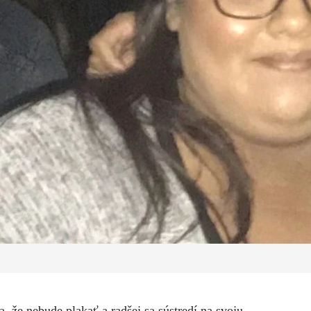
, že nebude plakať a radšej sa sústredí na svoju