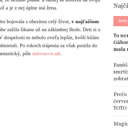
Najč
l a je z nej úplne iná žena.
es bojovala s obezitou celý život,
v najťažšom
DNE
e zažila šikanu už na základnej škole. Deti si z
To ne
 V dospelosti to nebolo oveľa lepšie, kvôli kilám
Gábor
dmietali. Po rokoch trápenia sa však pustila do
mala 
antastický, píše
mirror.co.uk.
Fanúši
smrti
zobra
Prečo 
červe
TOTO 
Magic