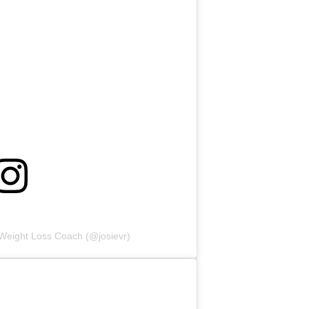
 Weight Loss Coach (@josievr)