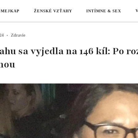
 MEJKAP
ŽENSKÉ VZŤAHY
INTÍMNE & SEX
24
Zdravie
hu sa vyjedla na 146 kíl: Po r
nou