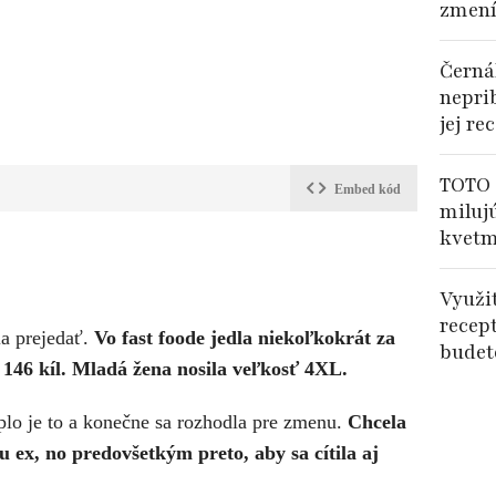
zmení
Černá
nepri
jej re
TOTO 
Embed kód
miluj
kvetm
Využi
recep
la prejedať.
Vo fast foode jedla niekoľkokrát za
budet
a 146 kíl. Mladá žena nosila veľkosť 4XL.
oplo je to a konečne sa rozhodla pre zmenu.
Chcela
 ex, no predovšetkým preto, aby sa cítila aj