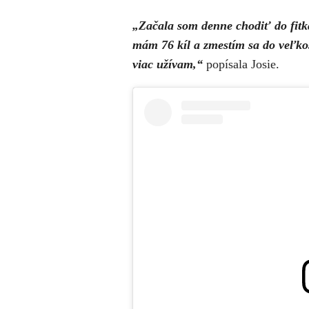
„Začala som denne chodiť do fitka
mám 76 kíl a zmestím sa do veľkos
viac užívam,“
popísala Josie.