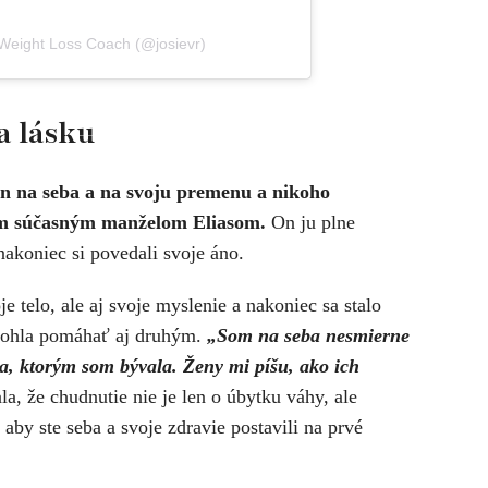
 Weight Loss Coach (@josievr)
a lásku
en na seba a na svoju premenu a nikoho
jim súčasným manželom Eliasom.
On ju plne
nakoniec si povedali svoje áno.
je telo, ale aj svoje myslenie a nakoniec sa stalo
 mohla pomáhať aj druhým.
„Som na seba nesmierne
ťa, ktorým som bývala. Ženy mi píšu, ako ich
a, že chudnutie nie je len o úbytku váhy, ale
 aby ste seba a svoje zdravie postavili na prvé