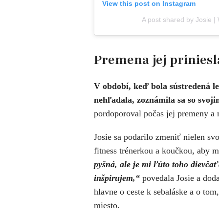
View this post on Instagram
A post shared by Josie |
Premena jej priniesl
V období, keď bola sústredená l
nehľadala, zoznámila sa so svo
pordoporoval počas jej premeny a 
Josie sa podarilo zmeniť nielen svo
fitness trénerkou a koučkou, aby
pyšná, ale je mi ľúto toho dievča
inšpirujem,“
povedala Josie a dodal
hlavne o ceste k sebaláske a o tom,
miesto.