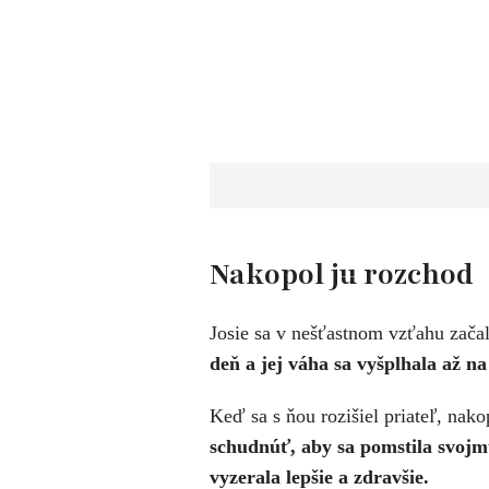
Nakopol ju rozchod
Josie sa v nešťastnom vzťahu zača
deň a jej váha sa vyšplhala až n
Keď sa s ňou rozišiel priateľ, nak
schudnúť, aby sa pomstila svojmu
vyzerala lepšie a zdravšie.