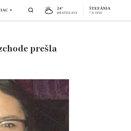
24°
ŠTEFÁNIA
VIAC
BRATISLAVA
7.8.2026
ozchode prešla