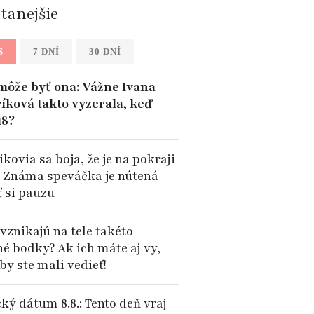
ítanejšie
S
7 DNÍ
30 DNÍ
môže byť ona: Vážne Ivana
íková takto vyzerala, keď
18?
kovia sa boja, že je na pokraji
: Známa speváčka je nútená
ť si pauzu
vznikajú na tele takéto
né bodky? Ak ich máte aj vy,
by ste mali vedieť!
ký dátum 8.8.: Tento deň vraj