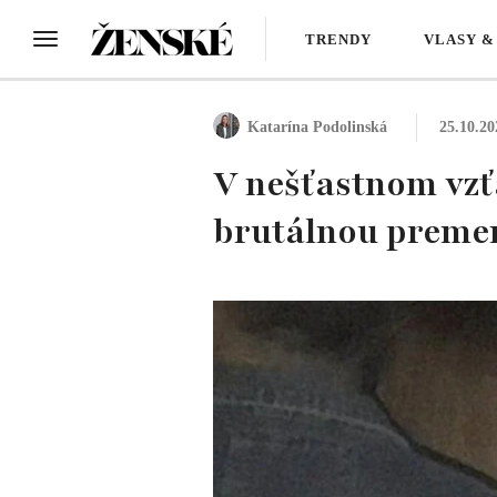
TRENDY
VLASY &
Katarína Podolinská
25.10.20
V nešťastnom vzťa
brutálnou preme