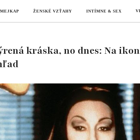
V
 MEJKAP
ŽENSKÉ VZŤAHY
INTÍMNE & SEX
ýrená kráska, no dnes: Na ikon
hľad