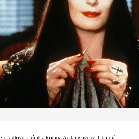
cie z kultovej snímky Rodina Addamsovcov, hoci má