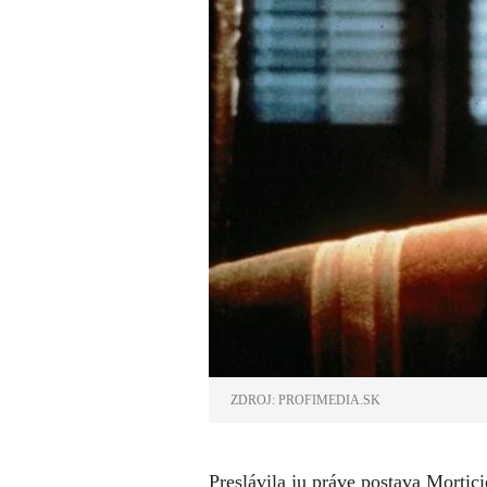
ZDROJ: PROFIMEDIA.SK
Preslávila ju práve postava Morti