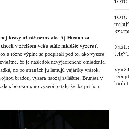
TOTO 
TOTO 
miluj
kvetm
nej krásy už nič nezostalo. Aj Huston sa
 chceli v zrelšom veku stále mladšie vyzerať.
Našli
tele? 
x a rôzne výplne sa podpísali pod to, ako vyzerá.
 zvláštne, čo je následok nevyjadreného omladenia.
Využi
hladká, no po stranách ju lemujú vejáriky vrások.
recep
ojitou bradou, vyzerá naozaj zvláštne. Bruneta v
budet
vala s botoxom, no vyzerá to tak, že iba pri ňom