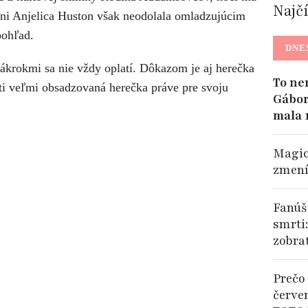
Najč
Ani Anjelica Huston však neodolala omladzujúcim
pohľad.
DNE
ákrokmi sa nie vždy oplatí. Dôkazom je aj herečka
To ne
ti veľmi obsadzovaná herečka práve pre svoju
Gábor
mala 
Magic
zmení
Fanúši
smrti
zobra
Prečo 
červe