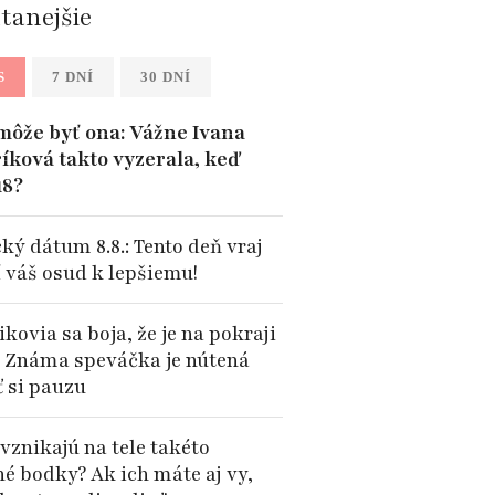
ítanejšie
S
7 DNÍ
30 DNÍ
môže byť ona: Vážne Ivana
íková takto vyzerala, keď
18?
ký dátum 8.8.: Tento deň vraj
 váš osud k lepšiemu!
kovia sa boja, že je na pokraji
: Známa speváčka je nútená
ť si pauzu
vznikajú na tele takéto
né bodky? Ak ich máte aj vy,