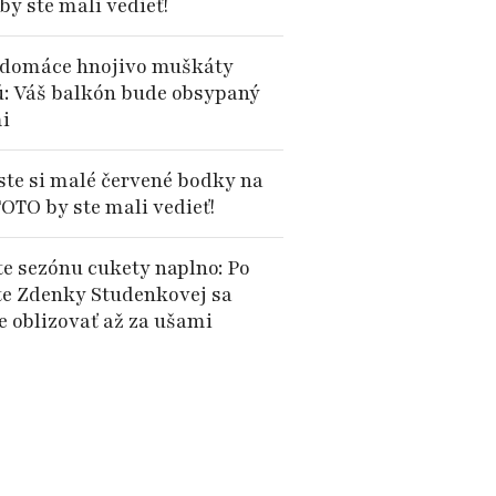
by ste mali vedieť!
domáce hnojivo muškáty
ú: Váš balkón bude obsypaný
i
 ste si malé červené bodky na
TOTO by ste mali vedieť!
te sezónu cukety naplno: Po
te Zdenky Studenkovej sa
e oblizovať až za ušami