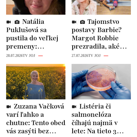
Natália
Tajomstvo
Puklušová sa
postavy Barbie?
pustila do veľkej
Margot Robbie
premeny:
prezradila, aké
Odborníci však
cviky jej pomohli
28.07.2026
TV JOJ
27.07.2026
TV JOJ
varujú, pozor na
spevniť celé telo
prísne diéty!
Zuzana Vačková
Listéria či
varí ľahko a
salmonelóza
chutne: Tento obed
číhajú najmä v
vás zasýti bez
lete: Na tieto 3