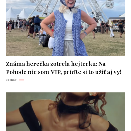
Známa herečka zotrela hejterku: Na
Pohode nie som VIP, príďte si to užiť aj vy!
Trendy