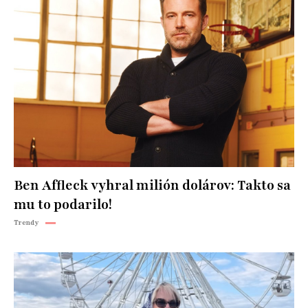
Ben Affleck vyhral milión dolárov: Takto sa
mu to podarilo!
Trendy