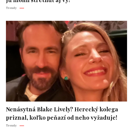
ju mohli stretnúť aj vy!
Trendy
Nenásytná Blake Lively? Herecký kolega
priznal, koľko peňazí od neho vyžaduje!
Trendy