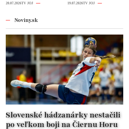
zbytočných kalórií
pravidlá pri jedle
20.07.2026
TV JOJ
19.07.2026
TV JOJ
nikdy
nezabúdajte!
Noviny.sk
Slovenské hádzanárky nestačili
po veľkom boji na Čiernu Horu