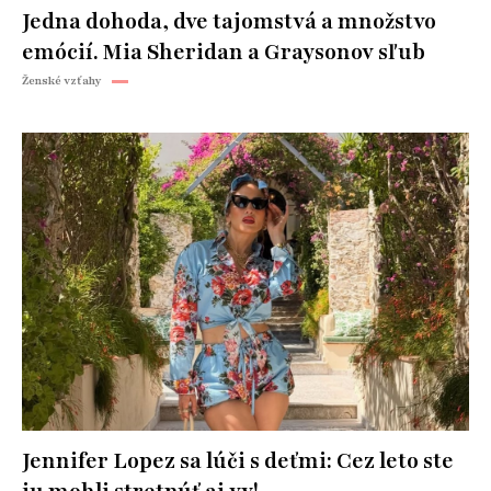
Jedna dohoda, dve tajomstvá a množstvo
emócií. Mia Sheridan a Graysonov sľub
Ženské vzťahy
Jennifer Lopez sa lúči s deťmi: Cez leto ste