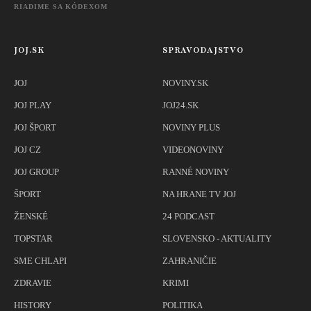
RIADIME SA KÓDEXOM
JOJ.SK
SPRAVODAJSTVO
JOJ
NOVINY.SK
JOJ PLAY
JOJ24.SK
JOJ ŠPORT
NOVINY PLUS
JOJ CZ
VIDEONOVINY
JOJ GROUP
RANNÉ NOVINY
ŠPORT
NA HRANE TV JOJ
ŽENSKÉ
24 PODCAST
TOPSTAR
SLOVENSKO - AKTUALITY
SME CHLAPI
ZAHRANIČIE
ZDRAVIE
KRIMI
HISTORY
POLITIKA