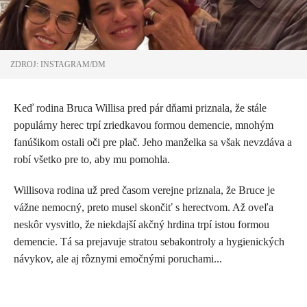
ZDROJ: INSTAGRAM/DM
Keď rodina Bruca Willisa pred pár dňami priznala, že stále
populárny herec trpí zriedkavou formou demencie, mnohým
fanúšikom ostali oči pre plač. Jeho manželka sa však nevzdáva a
robí všetko pre to, aby mu pomohla.
Willisova rodina už pred časom verejne priznala, že Bruce je
vážne nemocný, preto musel skončiť s herectvom. Až oveľa
neskôr vysvitlo, že niekdajší akčný hrdina trpí istou formou
demencie. Tá sa prejavuje stratou sebakontroly a hygienických
návykov, ale aj rôznymi emočnými poruchami...