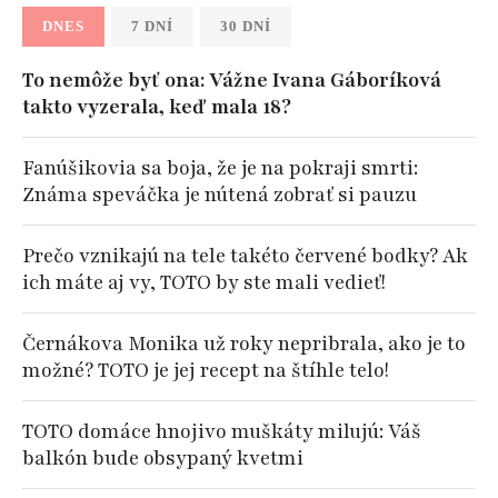
DNES
7 DNÍ
30 DNÍ
To nemôže byť ona: Vážne Ivana Gáboríková
takto vyzerala, keď mala 18?
Fanúšikovia sa boja, že je na pokraji smrti:
Známa speváčka je nútená zobrať si pauzu
Prečo vznikajú na tele takéto červené bodky? Ak
ich máte aj vy, TOTO by ste mali vedieť!
Černákova Monika už roky nepribrala, ako je to
možné? TOTO je jej recept na štíhle telo!
TOTO domáce hnojivo muškáty milujú: Váš
balkón bude obsypaný kvetmi