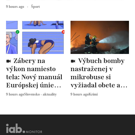
9 hours ago
Šport
Zábery na
Výbuch bomby
výkon namiesto
nastraženej v
tela: Nový manuál
mikrobuse si
Európskej únie
vyžiadal obete a
určuje, ako
zranených
9 hours ago
Slovensko - aktuality
9 hours ago
Krimi
snímať
športovkyne