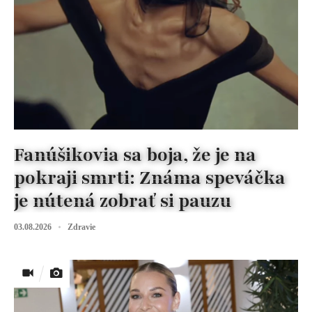
Fanúšikovia sa boja, že je na
pokraji smrti: Známa speváčka
je nútená zobrať si pauzu
03.08.2026
Zdravie