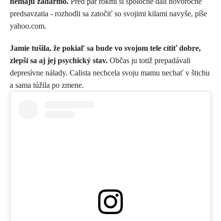
nemajú zadarmo.
Pred pár rokmi si spoločne dali novoročné
predsavzatia - rozhodli sa zatočiť so svojimi kilami navyše, píše
yahoo.com.
Jamie tušila, že pokiaľ sa bude vo svojom tele cítiť dobre,
zlepší sa aj jej psychický stav.
Občas ju totiž prepadávali
depresívne nálady. Calista nechcela svoju mamu nechať v štichu
a sama túžila po zmene.