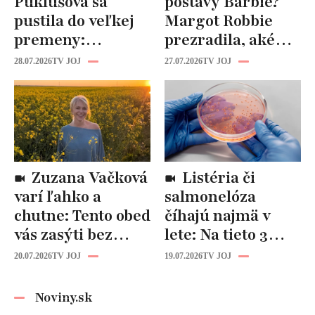
Puklušová sa
postavy Barbie?
pustila do veľkej
Margot Robbie
premeny:
prezradila, aké
Odborníci však
cviky jej pomohli
28.07.2026
TV JOJ
27.07.2026
TV JOJ
varujú, pozor na
spevniť celé telo
prísne diéty!
Zuzana Vačková
Listéria či
varí ľahko a
salmonelóza
chutne: Tento obed
číhajú najmä v
vás zasýti bez
lete: Na tieto 3
zbytočných kalórií
pravidlá pri jedle
20.07.2026
TV JOJ
19.07.2026
TV JOJ
nikdy
nezabúdajte!
Noviny.sk