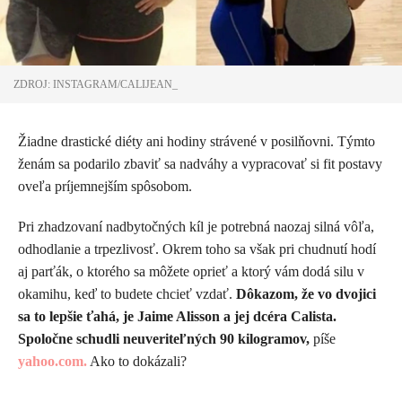
ZDROJ: INSTAGRAM/CALIJEAN_
Žiadne drastické diéty ani hodiny strávené v posilňovni. Týmto
ženám sa podarilo zbaviť sa nadváhy a vypracovať si fit postavy
oveľa príjemnejším spôsobom.
Pri zhadzovaní nadbytočných kíl je potrebná naozaj silná vôľa,
odhodlanie a trpezlivosť. Okrem toho sa však pri chudnutí hodí
aj parťák, o ktorého sa môžete oprieť a ktorý vám dodá silu v
okamihu, keď to budete chcieť vzdať.
Dôkazom, že vo dvojici
sa to lepšie ťahá, je Jaime Alisson a jej dcéra Calista.
Spoločne schudli neuveriteľných 90 kilogramov,
píše
yahoo.com.
Ako to dokázali?