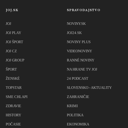
JOJ.SK
SPRAVODAJSTVO
JOJ
NOVINY.SK
JOJ PLAY
JOJ24.SK
JOJ ŠPORT
NOVINY PLUS
JOJ CZ
VIDEONOVINY
JOJ GROUP
RANNÉ NOVINY
ŠPORT
NA HRANE TV JOJ
ŽENSKÉ
24 PODCAST
TOPSTAR
SLOVENSKO - AKTUALITY
SME CHLAPI
ZAHRANIČIE
ZDRAVIE
KRIMI
HISTORY
POLITIKA
POČASIE
EKONOMIKA