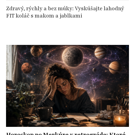
Zdravý, rýchly a bez múky: Vyskúšajte lahodný
FIT koláč s makom a jablkami