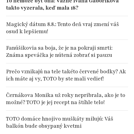
To nemôže byť ona: Vážne Ivana Gáboríková
takto vyzerala, keď mala 18?
Magický dátum 8.8.: Tento deň vraj zmení váš
osud k lepšiemu!
Fanúšikovia sa boja, že je na pokraji smrti:
Známa speváčka je nútená zobrať si pauzu
Prečo vznikajú na tele takéto červené bodky? Ak
ich máte aj vy, TOTO by ste mali vedieť!
Černákova Monika už roky nepribrala, ako je to
možné? TOTO je jej recept na štíhle telo!
TOTO domáce hnojivo muškáty milujú: Váš
balkón bude obsypaný kvetmi