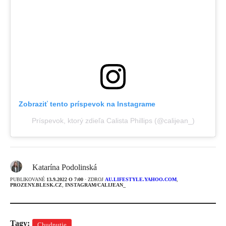
Zobraziť tento príspevok na Instagrame
Príspevok, ktorý zdieľa Calista Phillips (@calijean_)
Katarína Podolinská
PUBLIKOVANÉ
13.9.2022 O 7:00
· ZDROJ
AU.LIFESTYLE.YAHOO.COM
,
PROZENY.BLESK.CZ
,
INSTAGRAM/CALIJEAN_
Tagy:
Chudnutie