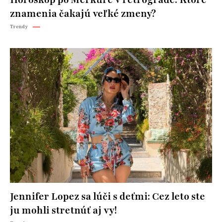
Horoskop po Merkúre v retrográde: Ktoré
znamenia čakajú veľké zmeny?
Trendy
Jennifer Lopez sa lúči s deťmi: Cez leto ste
ju mohli stretnúť aj vy!