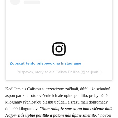
Zobraziť tento príspevok na Instagrame
Príspevok, ktorý zdieľa Calista Phillips (@calijean_)
Keď Jamie s Calistou s jazzercízom začínali, dúfali, že schudnú
aspoň pár kíl. Toto cvičenie ich ale úplne pohltilo, prebytočné
kilogramy rýchlosťou blesku ubúdali a zrazu mali dohromady
dole 90 kilogramov.
"Som rada, že sme sa na toto cvičenie dali.
Najprv nás úplne pohltilo a potom nás úplne zmenilo,"
hovorí