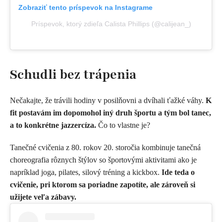
Zobraziť tento príspevok na Instagrame
Príspevok, ktorý zdieľa Calista Phillips (@calijean_)
Schudli bez trápenia
Nečakajte, že trávili hodiny v posilňovni a dvíhali ťažké váhy.
K
fit postavám im dopomohol iný druh športu a tým bol tanec,
a to konkrétne jazzercíza.
Čo to vlastne je?
Tanečné cvičenia z 80. rokov 20. storočia kombinuje tanečná
choreografia rôznych štýlov so športovými aktivitami ako je
napríklad joga, pilates, silový tréning a kickbox.
Ide teda o
cvičenie, pri ktorom sa poriadne zapotíte, ale zároveň si
užijete veľa zábavy.