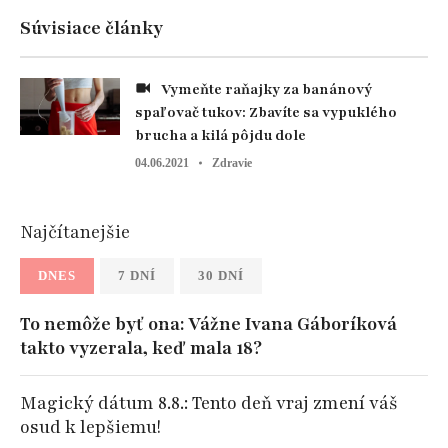
Súvisiace články
Vymeňte raňajky za banánový
spaľovač tukov: Zbavíte sa vypuklého
brucha a kilá pôjdu dole
04.06.2021
Zdravie
Najčítanejšie
DNES
7 DNÍ
30 DNÍ
To nemôže byť ona: Vážne Ivana Gáboríková
takto vyzerala, keď mala 18?
Magický dátum 8.8.: Tento deň vraj zmení váš
osud k lepšiemu!