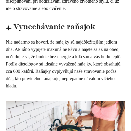
disciplinovaní pri dodržiavaní zdravého životného štýlu, či už
ide o stravovanie alebo cvičenie.
4. Vynechávanie raňajok
Nie nadarmo sa hovorí, že raňajky sú najdôležitejším jedlom
dňa. Ak ráno vypijete maximálne kávu a najete sa až na obed,
nečudujte sa, že budete bez energie a kilá san a vás budú lepiť.
Podľa dietológov sú ideálne vyvážené raňajky, ktoré obsahujú
cca 600 kalórií. Raňajky ovplyvňujú naše stravovanie počas
dňa, kto pravidelne raňajkuje, neprepadne návalom vlčieho
hladu.