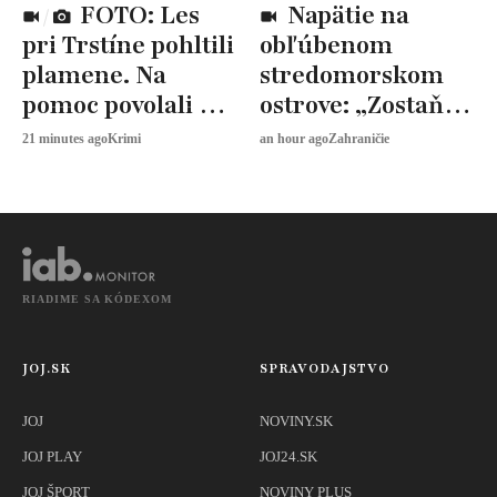
FOTO: Les
Napätie na
pri Trstíne pohltili
obľúbenom
plamene. Na
stredomorskom
pomoc povolali aj
ostrove: „Zostaňte
vrtuľník
doma,“ vyhrážajú
21 minutes ago
Krimi
an hour ago
Zahraničie
sa ozbrojenci
RIADIME SA KÓDEXOM
JOJ.SK
SPRAVODAJSTVO
JOJ
NOVINY.SK
JOJ PLAY
JOJ24.SK
JOJ ŠPORT
NOVINY PLUS