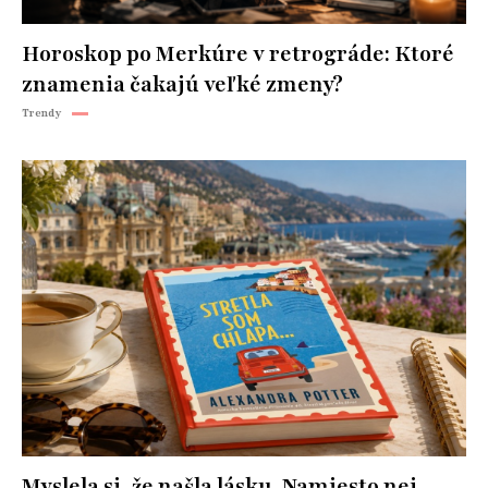
Horoskop po Merkúre v retrográde: Ktoré
znamenia čakajú veľké zmeny?
Trendy
Myslela si, že našla lásku. Namiesto nej