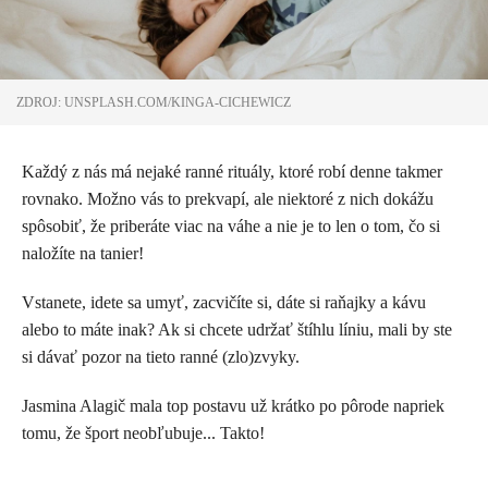
ZDROJ: UNSPLASH.COM/KINGA-CICHEWICZ
Každý z nás má nejaké ranné rituály, ktoré robí denne takmer
rovnako. Možno vás to prekvapí, ale niektoré z nich dokážu
spôsobiť, že priberáte viac na váhe a nie je to len o tom, čo si
naložíte na tanier!
Vstanete, idete sa umyť, zacvičíte si, dáte si raňajky a kávu
alebo to máte inak? Ak si chcete udržať štíhlu líniu, mali by ste
si dávať pozor na tieto ranné (zlo)zvyky.
Jasmina Alagič mala top postavu už krátko po pôrode napriek
tomu, že šport neobľubuje... Takto!