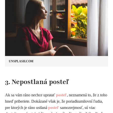
UNSPLASH.COM
3. Nepostlaná posteľ
Ak sa vám ráno nechce upratať
posteľ
, neznamená to, že z toho
hneď priberiete. Dokázané však je, že poriadkumilovní ľudia,
pre ktorých je ráno ustlaná
posteľ
samozrejmosť, sú viac