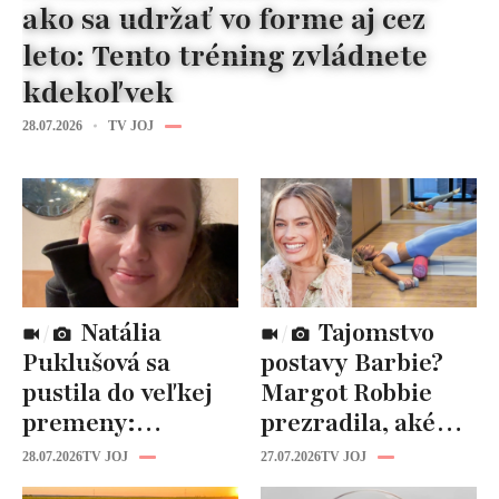
ako sa udržať vo forme aj cez
leto: Tento tréning zvládnete
kdekoľvek
28.07.2026
TV JOJ
Natália
Tajomstvo
Puklušová sa
postavy Barbie?
pustila do veľkej
Margot Robbie
premeny:
prezradila, aké
Odborníci však
cviky jej pomohli
28.07.2026
TV JOJ
27.07.2026
TV JOJ
varujú, pozor na
spevniť celé telo