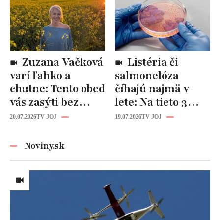
prísne diéty!
Zuzana Vačková
Listéria či
varí ľahko a
salmonelóza
chutne: Tento obed
číhajú najmä v
vás zasýti bez
lete: Na tieto 3
zbytočných kalórií
pravidlá pri jedle
20.07.2026
TV JOJ
19.07.2026
TV JOJ
nikdy
nezabúdajte!
Noviny.sk