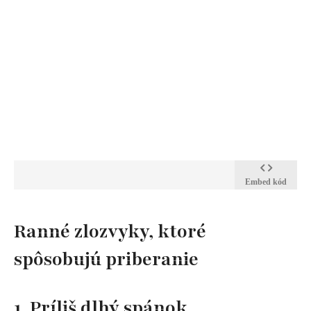
Embed kód
Ranné zlozvyky, ktoré
spôsobujú priberanie
1. Príliš dlhý spánok