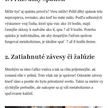
Môže byť aj spánku priveľa? Veru môže! Príliš dlhý spánok telu
neprospieva, rovnako, ako keď ho máte málo. Podľa odborných
výskumov vraj ľudia, ktorí spia viac ako 10 hodín, majú
častejšie sklony k nadváhe ako tí, spia 7 až 9 hodín. Potreba
spánku je individuálna, ale aby dospelým ľuďom správne
fungoval metabolizmus, je ideálne spať 7 až 8 hodín denne.
2. Zatiahnuté závesy či žalúzie
Mnohým sa ráno ťažko vstáva a tak sa cítia príjemnejšie, ak
zostanú ešte v prítmí. Toto však nie je správne! Odostrite závesy
hneď ráno a pustite do bytu prirodzené svetlo. Takto sa nielen vy
rýchlejšie prebudíte, ale nakopne sa aj váš metabolizmus a
spaľovanie kalórií.