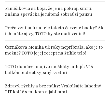
Fanúšikovia sa boja, že je na pokraji smrti:
Známa speváčka je nútená zobrať si pauzu
Prečo vznikajú na tele takéto červené bodky? Ak
ich máte aj vy, TOTO by ste mali vedieť!
Černákova Monika už roky nepribrala, ako je to
možné? TOTO je jej recept na štíhle telo!
TOTO domáce hnojivo muškáty milujú: Váš
balkón bude obsypaný kvetmi
Zdravý, rýchly a bez múky: Vyskúšajte lahodný
FIT koláč s makom a jablkami