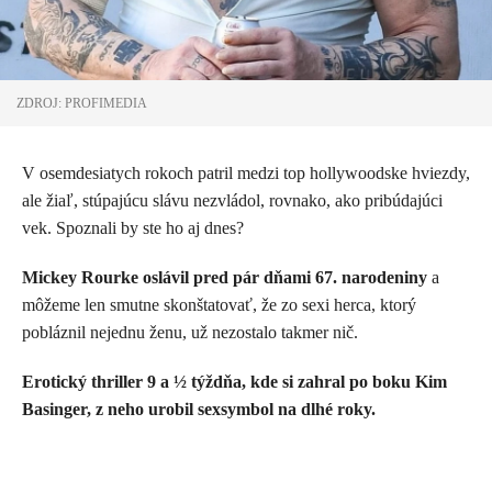
ZDROJ: PROFIMEDIA
V osemdesiatych rokoch patril medzi top hollywoodske hviezdy,
ale žiaľ, stúpajúcu slávu nezvládol, rovnako, ako pribúdajúci
vek. Spoznali by ste ho aj dnes?
Mickey Rourke oslávil pred pár dňami 67. narodeniny
a
môžeme len smutne skonštatovať, že zo sexi herca, ktorý
pobláznil nejednu ženu, už nezostalo takmer nič.
Erotický thriller 9 a ½ týždňa, kde si zahral po boku Kim
Basinger, z neho urobil sexsymbol na dlhé roky.