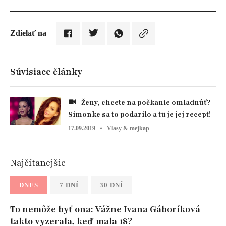
Zdielať na
Súvisiace články
Ženy, chcete na počkanie omladnúť?
Simonke sa to podarilo a tu je jej recept!
17.09.2019
Vlasy & mejkap
Najčítanejšie
DNES
7 DNÍ
30 DNÍ
To nemôže byť ona: Vážne Ivana Gáboríková
takto vyzerala, keď mala 18?