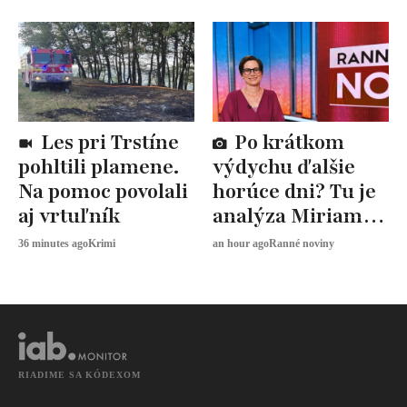
Les pri Trstíne
Po krátkom
pohltili plamene.
výdychu ďalšie
Na pomoc povolali
horúce dni? Tu je
aj vrtuľník
analýza Miriam
JAROŠOVEJ
36 minutes ago
Krimi
an hour ago
Ranné noviny
RIADIME SA KÓDEXOM