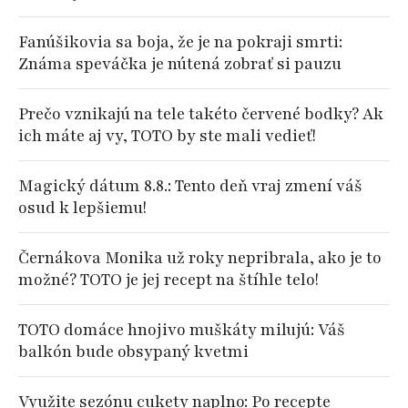
Fanúšikovia sa boja, že je na pokraji smrti:
Známa speváčka je nútená zobrať si pauzu
Prečo vznikajú na tele takéto červené bodky? Ak
ich máte aj vy, TOTO by ste mali vedieť!
Magický dátum 8.8.: Tento deň vraj zmení váš
osud k lepšiemu!
Černákova Monika už roky nepribrala, ako je to
možné? TOTO je jej recept na štíhle telo!
TOTO domáce hnojivo muškáty milujú: Váš
balkón bude obsypaný kvetmi
Využite sezónu cukety naplno: Po recepte