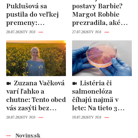
Puklušová sa
postavy Barbie?
pustila do veľkej
Margot Robbie
premeny:
prezradila, aké
Odborníci však
cviky jej pomohli
28.07.2026
TV JOJ
27.07.2026
TV JOJ
varujú, pozor na
spevniť celé telo
prísne diéty!
Zuzana Vačková
Listéria či
varí ľahko a
salmonelóza
chutne: Tento obed
číhajú najmä v
vás zasýti bez
lete: Na tieto 3
zbytočných kalórií
pravidlá pri jedle
20.07.2026
TV JOJ
19.07.2026
TV JOJ
nikdy
nezabúdajte!
Noviny.sk