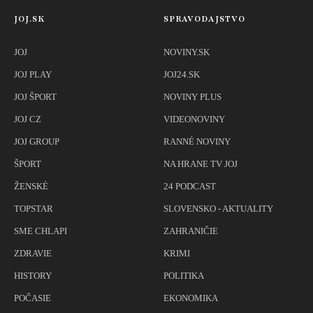
JOJ.SK
SPRAVODAJSTVO
JOJ
NOVINY.SK
JOJ PLAY
JOJ24.SK
JOJ ŠPORT
NOVINY PLUS
JOJ CZ
VIDEONOVINY
JOJ GROUP
RANNÉ NOVINY
ŠPORT
NA HRANE TV JOJ
ŽENSKÉ
24 PODCAST
TOPSTAR
SLOVENSKO - AKTUALITY
SME CHLAPI
ZAHRANIČIE
ZDRAVIE
KRIMI
HISTORY
POLITIKA
POČASIE
EKONOMIKA