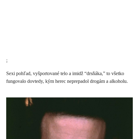
;
Sexi pohľad, vyšportované telo a imidž “drsňáka,” to všetko
fungovalo dovtedy, kým herec neprepadol drogám a alkoholu.