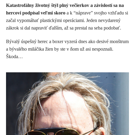
Katastrofálny životný štýl plný večierkov a závislostí sa na
hercovi podpísal veľmi skoro
a k “náprave” svojho vzhľadu si
začal vypomáhať plastickými operáciami. Jeden nevydarený
zákrok si dal napraviť ďalším, až sa prestal na seba podobať.
Bývalý úspešný herec a boxer vyzerá dnes ako desivé monštrum
a bývalého miláčika žien by ste v ňom už asi nespoznali.
Škoda…