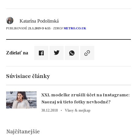
Katarína Podolinská
PUBLIKOVANÉ
21.1.2019 O 6:55
· ZDROJ
METRO.CO.UK
Zdielať na
Súvisiace články
XXL modelke zrušili účet na Instagrame:
Naozaj sú tieto fotky nevhodné?
30.12.2018
Vlasy & mejkap
Najčítanejšie