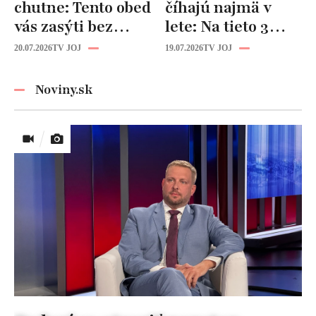
chutne: Tento obed
číhajú najmä v
vás zasýti bez
lete: Na tieto 3
zbytočných kalórií
pravidlá pri jedle
20.07.2026
TV JOJ
19.07.2026
TV JOJ
nikdy
nezabúdajte!
Noviny.sk