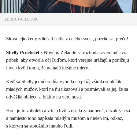
ZDROJ: FACEBOOK
Slová tejto ženy zdieľali ľudia z celého sveta, pozrite sa, prečo!
Shelly Proebstel
z Nového Zélandu sa rozhodla zverejniť svoj
príbeh, aby otvorila oči ľuďom, ktorí verejne urážajú a ponižujú
iných kvôli tomu, že nemajú ideálne miery.
Keď sa Shelly jedného dňa vybrala na pláž, všimla si hlúčik
mladých mužov, ktorí na ňu ukazovali a posmievali sa jej, že sa
odvážila obliecť si bikiny na verejnosti.
Hoci ju to zabolelo a v tej chvíli zostala zahanbená, nezakryla sa
a namiesto toho napísala mladým mužom a nielen im, odkaz,
s ktorým sa stotožnilo mnoho ľudí.