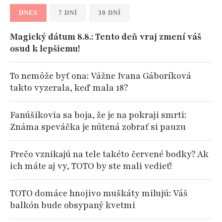
DNES
7 DNÍ
30 DNÍ
Magický dátum 8.8.: Tento deň vraj zmení váš
osud k lepšiemu!
To nemôže byť ona: Vážne Ivana Gáboríková
takto vyzerala, keď mala 18?
Fanúšikovia sa boja, že je na pokraji smrti:
Známa speváčka je nútená zobrať si pauzu
Prečo vznikajú na tele takéto červené bodky? Ak
ich máte aj vy, TOTO by ste mali vedieť!
TOTO domáce hnojivo muškáty milujú: Váš
balkón bude obsypaný kvetmi