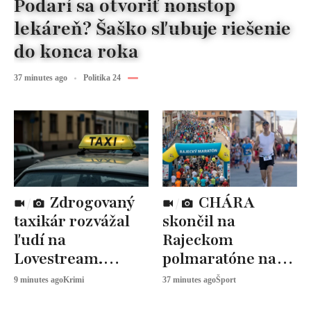
Podarí sa otvoriť nonstop
lekáreň? Šaško sľubuje riešenie
do konca roka
37 minutes ago
Politika 24
Zdrogovaný
CHÁRA
taxikár rozvážal
skončil na
ľudí na
Rajeckom
Lovestream.
polmaratóne na
Autom narazil do
33. mieste so
9 minutes ago
Krimi
37 minutes ago
Šport
policajného
štartovým číslom