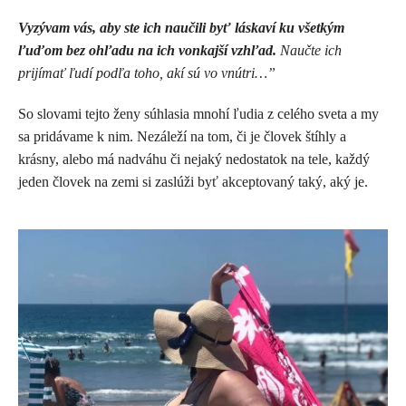
Vyzývam vás, aby ste ich naučili byť láskaví ku všetkým
ľuďom bez ohľadu na ich vonkajší vzhľad.
Naučte ich
prijímať ľudí podľa toho, akí sú vo vnútri…”
So slovami tejto ženy súhlasia mnohí ľudia z celého sveta a my
sa pridávame k nim. Nezáleží na tom, či je človek štíhly a
krásny, alebo má nadváhu či nejaký nedostatok na tele, každý
jeden človek na zemi si zaslúži byť akceptovaný taký, aký je.