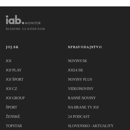
motocykla
333
RIADIME SA KÓDEXOM
JOJ.SK
SPRAVODAJSTVO
JOJ
NOVINY.SK
JOJ PLAY
JOJ24.SK
JOJ ŠPORT
NOVINY PLUS
JOJ CZ
VIDEONOVINY
JOJ GROUP
RANNÉ NOVINY
ŠPORT
NA HRANE TV JOJ
ŽENSKÉ
24 PODCAST
TOPSTAR
SLOVENSKO - AKTUALITY