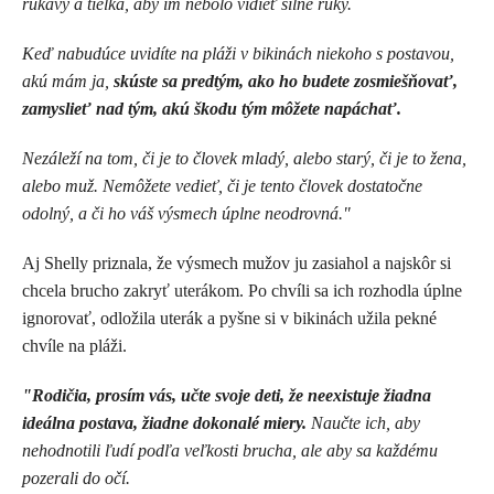
rukávy a tielka, aby im nebolo vidieť silné ruky.
Keď nabudúce uvidíte na pláži v bikinách niekoho s postavou,
akú mám ja,
skúste sa predtým, ako ho budete zosmiešňovať,
zamyslieť nad tým, akú škodu tým môžete napáchať.
Nezáleží na tom, či je to človek mladý, alebo starý, či je to žena,
alebo muž. Nemôžete vedieť, či je tento človek dostatočne
odolný, a či ho váš výsmech úplne neodrovná."
Aj Shelly priznala, že výsmech mužov ju zasiahol a najskôr si
chcela brucho zakryť uterákom. Po chvíli sa ich rozhodla úplne
ignorovať, odložila uterák a pyšne si v bikinách užila pekné
chvíle na pláži.
"Rodičia, prosím vás, učte svoje deti, že neexistuje žiadna
ideálna postava, žiadne dokonalé miery.
Naučte ich, aby
nehodnotili ľudí podľa veľkosti brucha, ale aby sa každému
pozerali do očí.