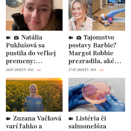
Natália
Tajomstvo
Puklušová sa
postavy Barbie?
pustila do veľkej
Margot Robbie
premeny:
prezradila, aké
Odborníci však
cviky jej pomohli
28.07.2026
TV JOJ
27.07.2026
TV JOJ
varujú, pozor na
spevniť celé telo
prísne diéty!
Zuzana Vačková
Listéria či
varí ľahko a
salmonelóza