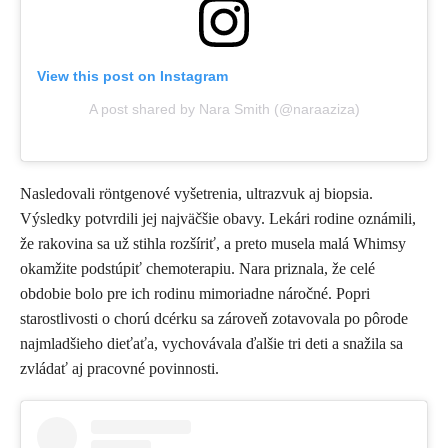
View this post on Instagram
A post shared by Nara Smith (@naraaziza)
Nasledovali röntgenové vyšetrenia, ultrazvuk aj biopsia.
Výsledky potvrdili jej najväčšie obavy. Lekári rodine oznámili,
že rakovina sa už stihla rozšíriť, a preto musela malá Whimsy
okamžite podstúpiť chemoterapiu. Nara priznala, že celé
obdobie bolo pre ich rodinu mimoriadne náročné. Popri
starostlivosti o chorú dcérku sa zároveň zotavovala po pôrode
najmladšieho dieťaťa, vychovávala ďalšie tri deti a snažila sa
zvládať aj pracovné povinnosti.