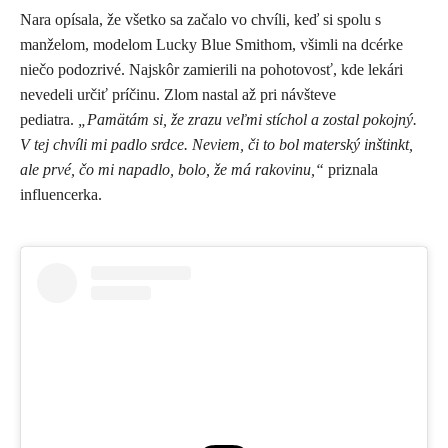
Nara opísala, že všetko sa začalo vo chvíli, keď si spolu s
manželom, modelom
Lucky Blue Smithom
, všimli na dcérke
niečo podozrivé. Najskôr zamierili na pohotovosť, kde lekári
nevedeli určiť príčinu. Zlom nastal až pri návšteve
pediatra.
„Pamätám si, že zrazu veľmi stíchol a zostal pokojný.
V tej chvíli mi padlo srdce. Neviem, či to bol materský inštinkt,
ale prvé, čo mi napadlo, bolo, že má rakovinu,“
priznala
influencerka.