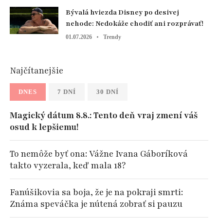
Bývalá hviezda Disney po desivej
nehode: Nedokáže chodiť ani rozprávať!
01.07.2026
Trendy
Najčítanejšie
DNES
7 DNÍ
30 DNÍ
Magický dátum 8.8.: Tento deň vraj zmení váš
osud k lepšiemu!
To nemôže byť ona: Vážne Ivana Gáboríková
takto vyzerala, keď mala 18?
Fanúšikovia sa boja, že je na pokraji smrti:
Známa speváčka je nútená zobrať si pauzu