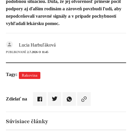
podobnou situáciou. Dúfa, že jej otvorenosť prinesie pocit
podpory aj ďalším rodinám a zároveň povzbudí ľudí, aby
nepodceňovali varovné signály a v prípade pochybností
vyhľadali lekársku pomoc.
Lucia Harbuľáková
PUBLIKOVANÉ
2.7.2026 O 11:45
Tagy:
Rakovina
Zdielať na
Súvisiace články