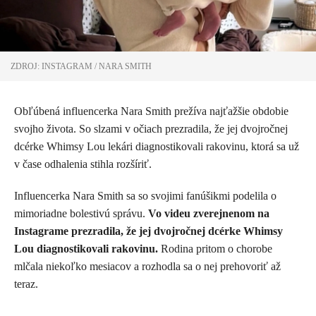
ZDROJ: INSTAGRAM / NARA SMITH
Obľúbená influencerka Nara Smith prežíva najťažšie obdobie
svojho života. So slzami v očiach prezradila, že jej dvojročnej
dcérke Whimsy Lou lekári diagnostikovali rakovinu, ktorá sa už
v čase odhalenia stihla rozšíriť.
Influencerka
Nara Smith
sa so svojimi fanúšikmi podelila o
mimoriadne bolestivú správu.
Vo videu zverejnenom na
Instagrame prezradila, že jej dvojročnej dcérke Whimsy
Lou diagnostikovali rakovinu.
Rodina pritom o chorobe
mlčala niekoľko mesiacov a rozhodla sa o nej prehovoriť až
teraz.