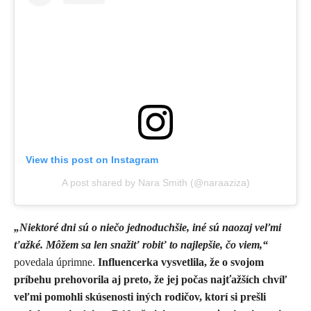
View this post on Instagram
A post shared by Nara Smith (@naraaziza)
„Niektoré dni sú o niečo jednoduchšie, iné sú naozaj veľmi
ťažké. Môžem sa len snažiť robiť to najlepšie, čo viem,“
povedala úprimne.
Influencerka vysvetlila, že o svojom
príbehu prehovorila aj preto, že jej počas najťažších chvíľ
veľmi pomohli skúsenosti iných rodičov, ktorí si prešli