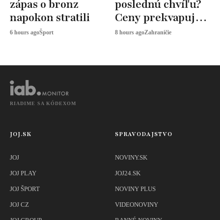
zápas o bronz
poslednú chvíľu?
napokon stratili
Ceny prekvapujú,
odborníci radia
6 hours ago
Šport
8 hours ago
Zahraničie
toto
RIADIME SA KÓDEXOM
JOJ.SK
SPRAVODAJSTVO
JOJ
NOVINY.SK
JOJ PLAY
JOJ24.SK
JOJ ŠPORT
NOVINY PLUS
JOJ CZ
VIDEONOVINY