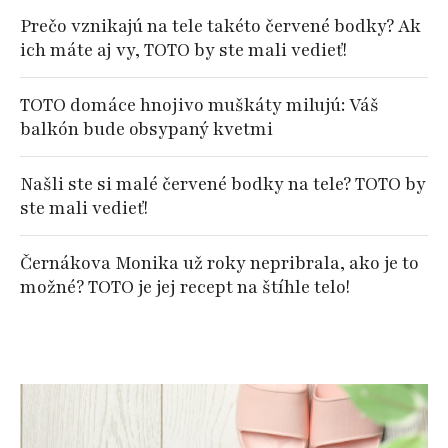
Prečo vznikajú na tele takéto červené bodky? Ak
ich máte aj vy, TOTO by ste mali vedieť!
TOTO domáce hnojivo muškáty milujú: Váš
balkón bude obsypaný kvetmi
Našli ste si malé červené bodky na tele? TOTO by
ste mali vedieť!
Černákova Monika už roky nepribrala, ako je to
možné? TOTO je jej recept na štíhle telo!