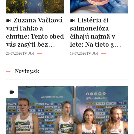
Zuzana Vačková
Listéria či
varí ľahko a
salmonelóza
chutne: Tento obed
číhajú najmä v
vás zasýti bez
lete: Na tieto 3
zbytočných kalórií
pravidlá pri jedle
20.07.2026
TV JOJ
19.07.2026
TV JOJ
nikdy
nezabúdajte!
Noviny.sk