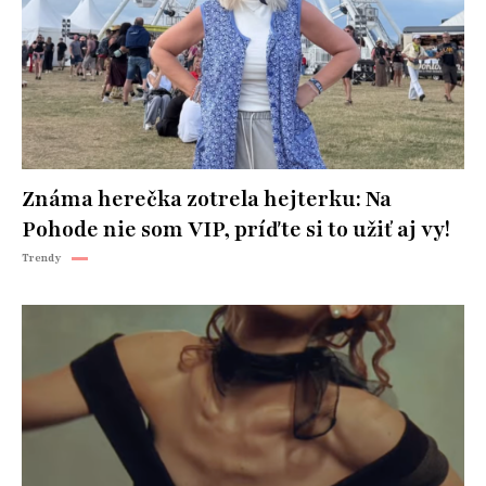
Známa herečka zotrela hejterku: Na
Pohode nie som VIP, príďte si to užiť aj vy!
Trendy