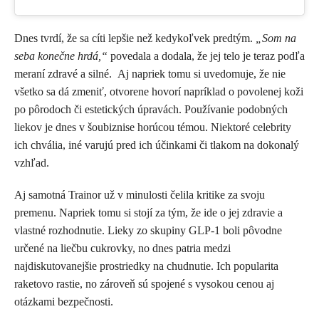
Dnes tvrdí, že sa cíti lepšie než kedykoľvek predtým.
„Som na
seba konečne hrdá,“
povedala a dodala, že jej telo je teraz podľa
meraní zdravé a silné.
Aj napriek tomu si uvedomuje, že nie
všetko sa dá zmeniť, otvorene hovorí napríklad o povolenej koži
po pôrodoch či estetických úpravách. Používanie podobných
liekov je dnes v šoubiznise horúcou témou. Niektoré celebrity
ich chvália, iné varujú pred ich účinkami či tlakom na dokonalý
vzhľad.
Aj samotná Trainor už v minulosti čelila kritike za svoju
premenu. Napriek tomu si stojí za tým, že ide o jej zdravie a
vlastné rozhodnutie. Lieky zo skupiny GLP-1 boli pôvodne
určené na liečbu cukrovky, no dnes patria medzi
najdiskutovanejšie prostriedky na chudnutie. Ich popularita
raketovo rastie, no zároveň sú spojené s vysokou cenou aj
otázkami bezpečnosti.