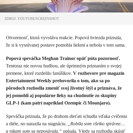
ZDROJ: YOUTUBE/SCREENSHOT
Otvorenosť, ktorá vyvoláva reakcie. Popová hviezda priznala,
že si k vysnívanej postave pomohla liekmi a nebola v tom sama.
Popová speváčka
Meghan Trainor
opäť púta pozornosť.
Tentoraz nie novou hudbou, ale úprimným priznaním o svojej
premene, ktoré rozdelilo fanúšikov.
V rozhovore pre magazín
Entertainment Weekly prehovorila o tom, ako sa po
pôrodoch rozhodla zmeniť svoj životný štýl a priznáva, že
jej pomohli aj populárne lieky na chudnutie zo skupiny
GLP-1 (kam patrí napríklad Ozempic či Mounjaro).
Speváčka priznala, že po druhom dieťati schudla vďaka cvičeniu
a diéte, no narazila na stagnáciu.
„Robila som všetko správne…
a nikam som sa neposúvala,“
opísala.
Vtedy sa rozhodla skúsiť