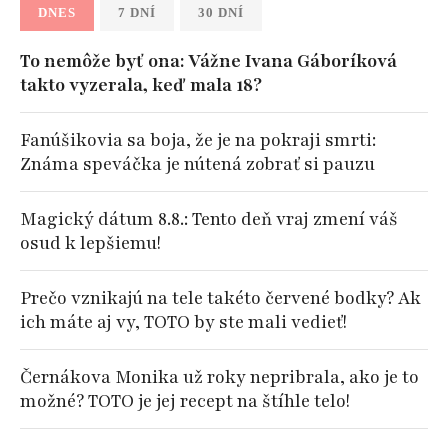
DNES
7 DNÍ
30 DNÍ
To nemôže byť ona: Vážne Ivana Gáboríková
takto vyzerala, keď mala 18?
Fanúšikovia sa boja, že je na pokraji smrti:
Známa speváčka je nútená zobrať si pauzu
Magický dátum 8.8.: Tento deň vraj zmení váš
osud k lepšiemu!
Prečo vznikajú na tele takéto červené bodky? Ak
ich máte aj vy, TOTO by ste mali vedieť!
Černákova Monika už roky nepribrala, ako je to
možné? TOTO je jej recept na štíhle telo!