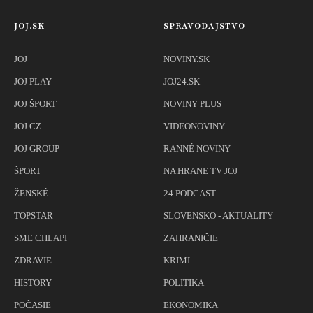
JOJ.SK
SPRAVODAJSTVO
JOJ
NOVINY.SK
JOJ PLAY
JOJ24.SK
JOJ ŠPORT
NOVINY PLUS
JOJ CZ
VIDEONOVINY
JOJ GROUP
RANNÉ NOVINY
ŠPORT
NA HRANE TV JOJ
ŽENSKÉ
24 PODCAST
TOPSTAR
SLOVENSKO - AKTUALITY
SME CHLAPI
ZAHRANIČIE
ZDRAVIE
KRIMI
HISTORY
POLITIKA
POČASIE
EKONOMIKA