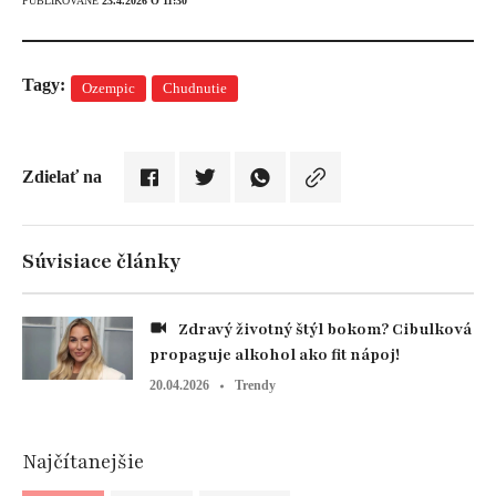
PUBLIKOVANÉ
23.4.2026 O 11:30
Tagy:
Ozempic
Chudnutie
Zdielať na
Súvisiace články
Zdravý životný štýl bokom? Cibulková
propaguje alkohol ako fit nápoj!
20.04.2026
Trendy
Najčítanejšie