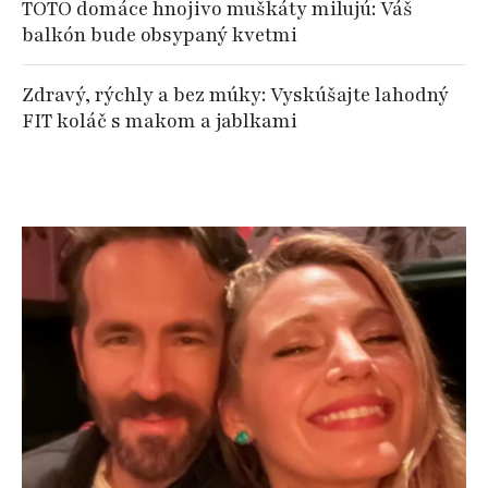
TOTO domáce hnojivo muškáty milujú: Váš
balkón bude obsypaný kvetmi
Zdravý, rýchly a bez múky: Vyskúšajte lahodný
FIT koláč s makom a jablkami