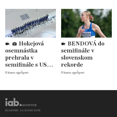
Hokejová
BENDOVÁ do
osemnástka
semifinále v
prehrala v
slovenskom
semifinále s USA,
rekorde
zabojuje o BRONZ
8 hours ago
Šport
9 hours ago
Šport
RIADIME SA KÓDEXOM