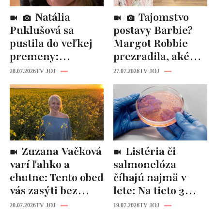
Natália
Tajomstvo
Puklušová sa
postavy Barbie?
pustila do veľkej
Margot Robbie
premeny:
prezradila, aké
Odborníci však
cviky jej pomohli
28.07.2026
TV JOJ
27.07.2026
TV JOJ
varujú, pozor na
spevniť celé telo
prísne diéty!
Zuzana Vačková
Listéria či
varí ľahko a
salmonelóza
chutne: Tento obed
číhajú najmä v
vás zasýti bez
lete: Na tieto 3
zbytočných kalórií
pravidlá pri jedle
20.07.2026
TV JOJ
19.07.2026
TV JOJ
nikdy