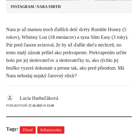
INSTAGRAM / NARA SMITH
​Nara je už mamou troch ďalších detí: dcéry Rumble Honey (5
rokov), Whimsy Lou (18 mesiacov) a syna Slim Easy (3 roky).
Pár pred časom avizoval, že by už ďalšie dieťa nechceli, no
tento malý zázrak prišiel ako prekvapenie. Prekvapením určite
bolo pre jej sledovateľov a sledovateľky to, ako rýchlo jej
bruško vyzerá dokonale a presne tak, ako pred pôrodom. Má
Nara nebodaj nejaký čarovný elixír?
Lucia Harbuľáková
PUBLIKOVANÉ
27.10.2025 O 15:30
Tagy:
Pôrod
Influencerka