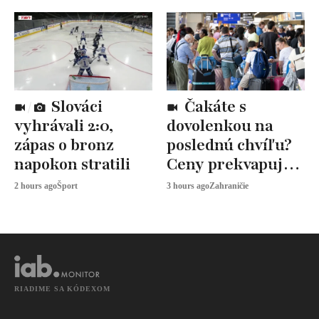
Slováci
Čakáte s
vyhrávali 2:0,
dovolenkou na
zápas o bronz
poslednú chvíľu?
napokon stratili
Ceny prekvapujú,
odborníci radia
2 hours ago
Šport
3 hours ago
Zahraničie
toto
RIADIME SA KÓDEXOM