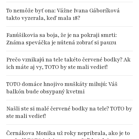
To nemôže byť ona: Vážne Ivana Gáboríková
takto vyzerala, keď mala 18?
Fanúšikovia sa boja, že je na pokraji smrti:
Známa speváčka je nútená zobrať si pauzu
Prečo vznikajú na tele takéto červené bodky? Ak
ich máte aj vy, TOTO by ste mali vedieť!
TOTO domáce hnojivo muškáty milujú: Váš
balkón bude obsypaný kvetmi
Našli ste si malé červené bodky na tele? TOTO by
ste mali vedieť!
Černákova Monika už roky nepribrala, ako je to