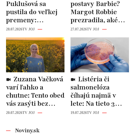
Puklušová sa
postavy Barbie?
pustila do veľkej
Margot Robbie
premeny:
prezradila, aké
Odborníci však
cviky jej pomohli
28.07.2026
TV JOJ
27.07.2026
TV JOJ
varujú, pozor na
spevniť celé telo
prísne diéty!
Zuzana Vačková
Listéria či
varí ľahko a
salmonelóza
chutne: Tento obed
číhajú najmä v
vás zasýti bez
lete: Na tieto 3
zbytočných kalórií
pravidlá pri jedle
20.07.2026
TV JOJ
19.07.2026
TV JOJ
nikdy
nezabúdajte!
Noviny.sk