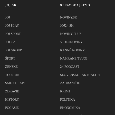
JOJ.SK
SPRAVODAJSTVO
JOJ
NOVINY.SK
JOJ PLAY
JOJ24.SK
JOJ ŠPORT
NOVINY PLUS
JOJ CZ
VIDEONOVINY
JOJ GROUP
RANNÉ NOVINY
ŠPORT
NA HRANE TV JOJ
ŽENSKÉ
24 PODCAST
TOPSTAR
SLOVENSKO - AKTUALITY
SME CHLAPI
ZAHRANIČIE
ZDRAVIE
KRIMI
HISTORY
POLITIKA
POČASIE
EKONOMIKA