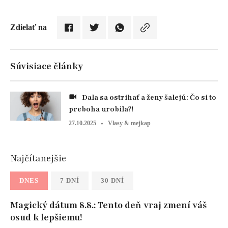
Zdielať na
Súvisiace články
Dala sa ostrihať a ženy šalejú: Čo si to
preboha urobila?!
27.10.2025
Vlasy & mejkap
Najčítanejšie
DNES
7 DNÍ
30 DNÍ
Magický dátum 8.8.: Tento deň vraj zmení váš
osud k lepšiemu!