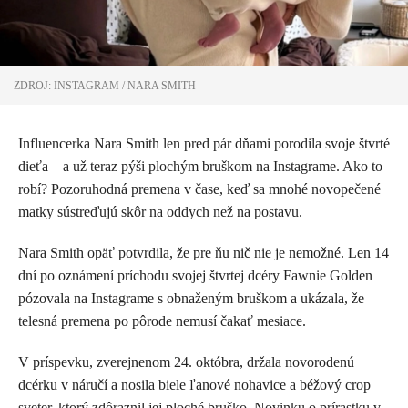
ZDROJ: INSTAGRAM / NARA SMITH
Influencerka Nara Smith len pred pár dňami porodila svoje štvrté
dieťa – a už teraz pýši plochým bruškom na Instagrame. Ako to
robí? Pozoruhodná premena v čase, keď sa mnohé novopečené
matky sústreďujú skôr na oddych než na postavu.
Nara Smith opäť potvrdila, že pre ňu nič nie je nemožné. Len 14
dní po oznámení príchodu svojej štvrtej dcéry Fawnie Golden
pózovala na Instagrame s obnaženým bruškom a ukázala, že
telesná premena po pôrode nemusí čakať mesiace.
V príspevku, zverejnenom 24. októbra, držala novorodenú
dcérku v náručí a nosila biele ľanové nohavice a béžový crop
sveter, ktorý zdôraznil jej ploché bruško. Novinku o prírastku v