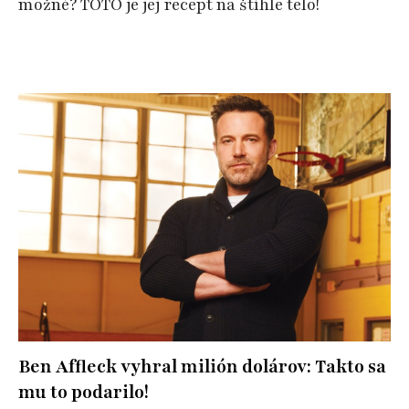
možné? TOTO je jej recept na štíhle telo!
Ben Affleck vyhral milión dolárov: Takto sa
mu to podarilo!