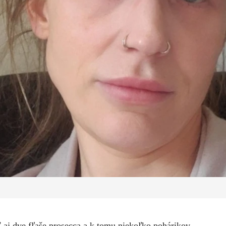
ť aj dve fľaše prosecca a k tomu niekoľko pohárikov