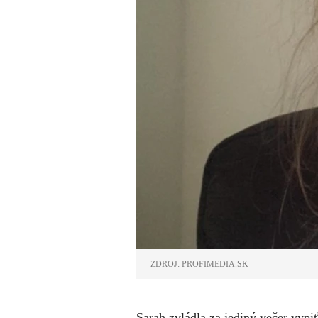
ZDROJ: PROFIMEDIA.SK
Sarah zvládla za jediný večer vypi