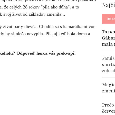
Najč
, že celých 28 rokov "pila ako dúha", a to
 svoj život od základov zmenila...
DNE
ý život párty dievča. Chodila sa s kamarátkami von
To ne
dy by si niečo nevypila. Pila aj keď bola doma a
Gábor
mala 
koholu? Odpoveď herca vás prekvapí!
Fanúši
smrti
zobra
Magic
zmení
Prečo 
červe