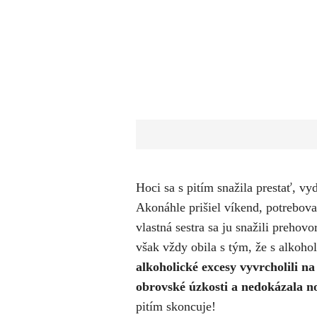
Hoci sa s pitím snažila prestať, v
Akonáhle prišiel víkend, potreboval
vlastná sestra sa ju snažili prehovo
však vždy obila s tým, že s alkoh
alkoholické excesy vyvrcholili na
obrovské úzkosti a nedokázala n
pitím skoncuje!