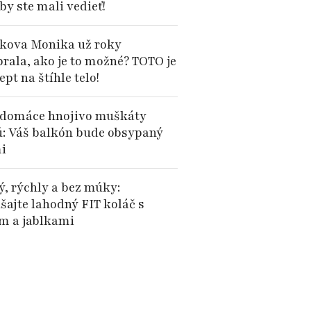
by ste mali vedieť!
kova Monika už roky
brala, ako je to možné? TOTO je
cept na štíhle telo!
domáce hnojivo muškáty
ú: Váš balkón bude obsypaný
i
ý, rýchly a bez múky:
šajte lahodný FIT koláč s
 a jablkami