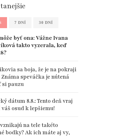
ítanejšie
S
7 DNÍ
30 DNÍ
môže byť ona: Vážne Ivana
íková takto vyzerala, keď
18?
kovia sa boja, že je na pokraji
: Známa speváčka je nútená
ť si pauzu
ký dátum 8.8.: Tento deň vraj
 váš osud k lepšiemu!
vznikajú na tele takéto
né bodky? Ak ich máte aj vy,