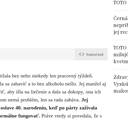
TOTO 
Černá
nepri
jej re
TOTO 
miluj
Embed kód
kvetm
ydržala bez neho niekedy len pracovný týždeň.
Zdrav
Vyskú
a sa zabaviť a to bez alkoholu nešlo. Jej manžel aj
makom
riť, aby išla na liečenie a dala sa dokopy, ona ich
olom nemá problém, len sa rada zabáva.
Jej
 oslave 40. narodenín, keď po párty zažívala
ormálne fungovať.
Práve vtedy si povedala, že s