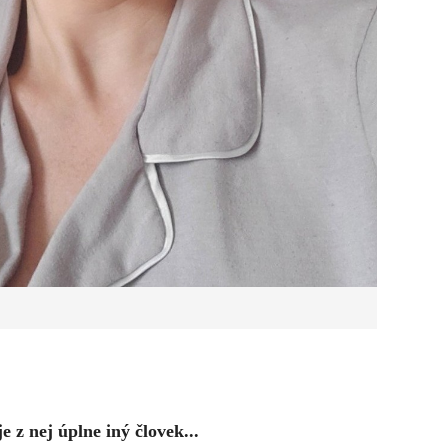
 z nej úplne iný človek...