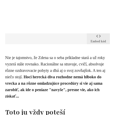
Embed kód
​Nie je tajomstvo, že Zdena sa o seba príkladne stará a už roky
vyzerá stále rovnako. Racionálne sa stravuje, cvičí, absolvuje
rôzne ozdravovacie pobyty a dbá aj o svoj zovňajšok. A ten aj
niečo stojí.
Hoci herecká diva rozhodne nemá hlboko do
vrecka a na rôzne omladzujúce procedúry si vie aj sama
zarobiť, ak ide o peniaze "navyše", presne vie, ako ich
získať...
Toto ju vždy poteší