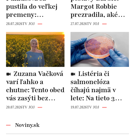
pustila do veľkej
Margot Robbie
premeny:
prezradila, aké
Odborníci však
cviky jej pomohli
28.07.2026
TV JOJ
27.07.2026
TV JOJ
varujú, pozor na
spevniť celé telo
prísne diéty!
Zuzana Vačková
Listéria či
varí ľahko a
salmonelóza
chutne: Tento obed
číhajú najmä v
vás zasýti bez
lete: Na tieto 3
zbytočných kalórií
pravidlá pri jedle
20.07.2026
TV JOJ
19.07.2026
TV JOJ
nikdy
nezabúdajte!
Noviny.sk