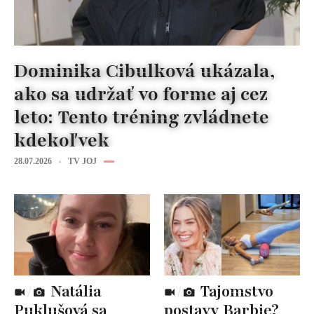
Dominika Cibulková ukázala,
ako sa udržať vo forme aj cez
leto: Tento tréning zvládnete
kdekoľvek
28.07.2026
TV JOJ
Natália
Tajomstvo
Puklušová sa
postavy Barbie?