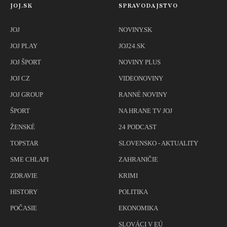
JOJ.SK
SPRAVODAJSTVO
JOJ
NOVINY.SK
JOJ PLAY
JOJ24.SK
JOJ ŠPORT
NOVINY PLUS
JOJ CZ
VIDEONOVINY
JOJ GROUP
RANNÉ NOVINY
ŠPORT
NA HRANE TV JOJ
ŽENSKÉ
24 PODCAST
TOPSTAR
SLOVENSKO - AKTUALITY
SME CHLAPI
ZAHRANIČIE
ZDRAVIE
KRIMI
HISTORY
POLITIKA
POČASIE
EKONOMIKA
SLOVÁCI V EÚ