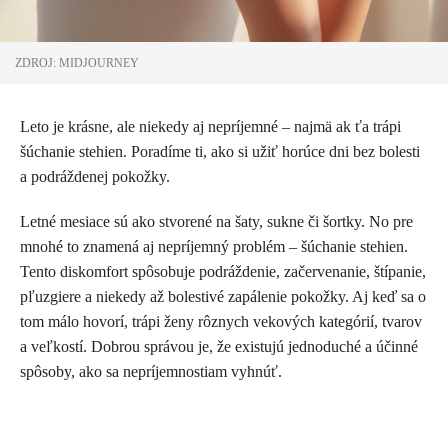
ZDROJ: MIDJOURNEY
Leto je krásne, ale niekedy aj nepríjemné – najmä ak ťa trápi
šúchanie stehien. Poradíme ti, ako si užiť horúce dni bez bolesti
a podráždenej pokožky.
Letné mesiace sú ako stvorené na šaty, sukne či šortky. No pre
mnohé to znamená aj nepríjemný problém – šúchanie stehien.
Tento diskomfort spôsobuje podráždenie, začervenanie, štípanie,
pľuzgiere a niekedy až bolestivé zapálenie pokožky. Aj keď sa o
tom málo hovorí, trápi ženy rôznych vekových kategórií, tvarov
a veľkostí. Dobrou správou je, že existujú jednoduché a účinné
spôsoby, ako sa nepríjemnostiam vyhnúť.