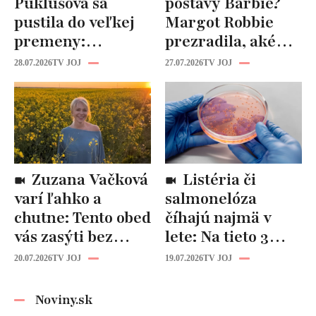
Puklušová sa
postavy Barbie?
pustila do veľkej
Margot Robbie
premeny:
prezradila, aké
Odborníci však
cviky jej pomohli
28.07.2026
TV JOJ
27.07.2026
TV JOJ
varujú, pozor na
spevniť celé telo
prísne diéty!
Zuzana Vačková
Listéria či
varí ľahko a
salmonelóza
chutne: Tento obed
číhajú najmä v
vás zasýti bez
lete: Na tieto 3
zbytočných kalórií
pravidlá pri jedle
20.07.2026
TV JOJ
19.07.2026
TV JOJ
nikdy
nezabúdajte!
Noviny.sk