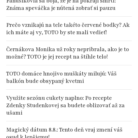
Fanúšikovia sa boja, že je na pokraji smrti:
Známa speváčka je nútená zobrať si pauzu
Prečo vznikajú na tele takéto červené bodky? Ak
ich máte aj vy, TOTO by ste mali vedieť!
Černákova Monika už roky nepribrala, ako je to
možné? TOTO je jej recept na štíhle telo!
TOTO domáce hnojivo muškáty milujú: Váš
balkón bude obsypaný kvetmi
Využite sezónu cukety naplno: Po recepte
Zdenky Studenkovej sa budete oblizovať až za
ušami
Magický dátum 8.8.: Tento deň vraj zmení váš
osud k lepšiemu!