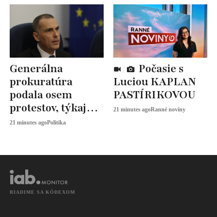
Generálna
Počasie s
prokuratúra
Luciou KAPLAN
podala osem
PASTÍRIKOVOU
protestov, týkajú
21 minutes ago
Ranné noviny
sa volebných
21 minutes ago
Politika
obvodov
RIADIME SA KÓDEXOM