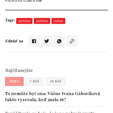
PUBLIKOVANÉ
3.7.2025 O 13:00
Tagy:
problém
problem
stehná
Zdielať na
Najčítanejšie
DNES
7 DNÍ
30 DNÍ
To nemôže byť ona: Vážne Ivana Gáboríková
takto vyzerala, keď mala 18?