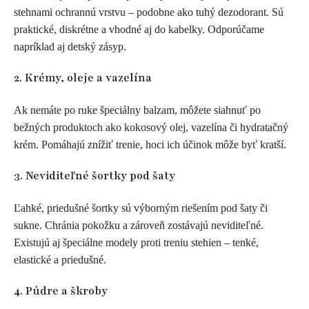
stehnami ochrannú vrstvu – podobne ako tuhý dezodorant. Sú
praktické, diskrétne a vhodné aj do kabelky. Odporúčame
napríklad aj detský zásyp.
2. Krémy, oleje a vazelína
Ak nemáte po ruke špeciálny balzam, môžete siahnuť po
bežných produktoch ako kokosový olej, vazelína či hydratačný
krém. Pomáhajú znížiť trenie, hoci ich účinok môže byť kratší.
3. Neviditeľné šortky pod šaty
Ľahké, priedušné šortky sú výborným riešením pod šaty či
sukne. Chránia pokožku a zároveň zostávajú neviditeľné.
Existujú aj špeciálne modely proti treniu stehien – tenké,
elastické a priedušné.
4. Púdre a škroby