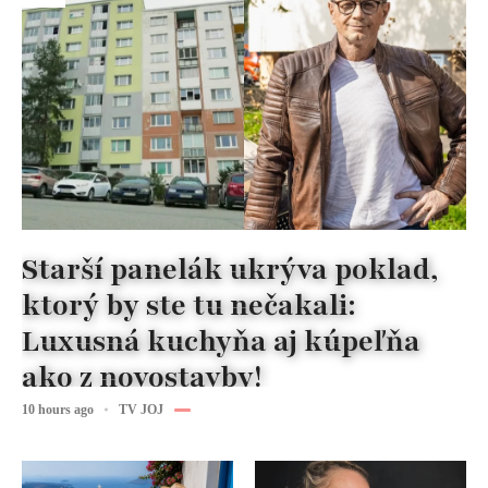
Starší panelák ukrýva poklad,
ktorý by ste tu nečakali:
Luxusná kuchyňa aj kúpeľňa
ako z novostavby!
10 hours ago
TV JOJ