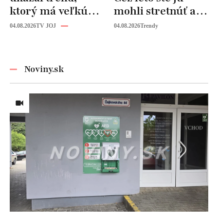
ktorý má veľkú
mohli stretnúť aj
budúcnosť: Počuli
vy!
04.08.2026
TV JOJ
04.08.2026
Trendy
ste už o tomto
materiáli?
Noviny.sk