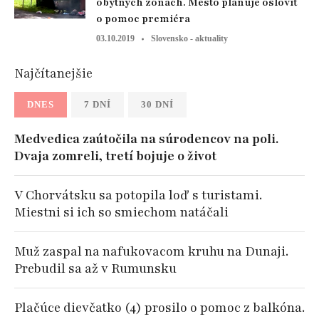
obytných zónach. Mesto plánuje osloviť
o pomoc premiéra
03.10.2019
Slovensko - aktuality
Najčítanejšie
DNES
7 DNÍ
30 DNÍ
Medvedica zaútočila na súrodencov na poli.
Dvaja zomreli, tretí bojuje o život
V Chorvátsku sa potopila loď s turistami.
Miestni si ich so smiechom natáčali
Muž zaspal na nafukovacom kruhu na Dunaji.
Prebudil sa až v Rumunsku
Plačúce dievčatko (4) prosilo o pomoc z balkóna.