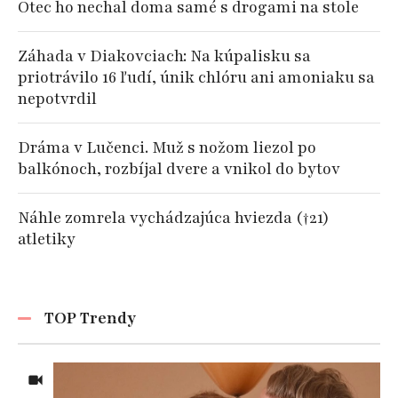
Otec ho nechal doma samé s drogami na stole
Záhada v Diakovciach: Na kúpalisku sa
priotrávilo 16 ľudí, únik chlóru ani amoniaku sa
nepotvrdil
Dráma v Lučenci. Muž s nožom liezol po
balkónoch, rozbíjal dvere a vnikol do bytov
Náhle zomrela vychádzajúca hviezda (†21)
atletiky
TOP Trendy