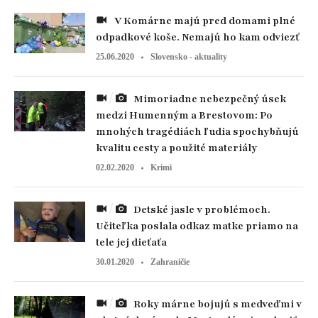
V Komárne majú pred domami plné
odpadkové koše. Nemajú ho kam odviezť
25.06.2020
Slovensko - aktuality
Mimoriadne nebezpečný úsek
medzi Humenným a Brestovom: Po
mnohých tragédiách ľudia spochybňujú
kvalitu cesty a použité materiály
02.02.2020
Krimi
Detské jasle v problémoch.
Učiteľka poslala odkaz matke priamo na
tele jej dieťaťa
30.01.2020
Zahraničie
Roky márne bojujú s medveďmi v