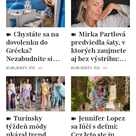
Chystáte sa na
Mirka Partlová
dovolenku do
predviedla šaty, v
Grécka?
ktorých zaujmete
Nezabudnite si
aj bez výstrihu:
odtiaľ uloviť tieto
Ich čaro je v tomto
05.08.2026
TV JOJ
05.08.2026
TV JOJ
štýlové kúsky
detaile
Turínsky
Jennifer Lopez
týždeň módy
sa lúči s deťmi:
ukázal trend,
Cez leto ste ju