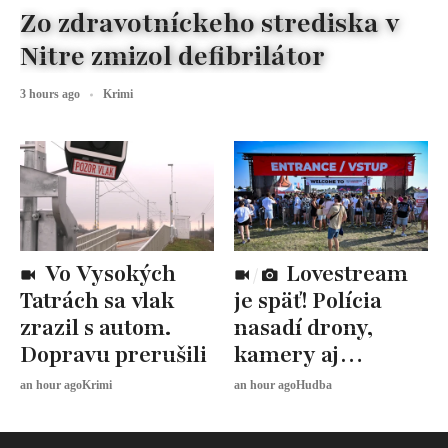
Zo zdravotníckeho strediska v
Nitre zmizol defibrilátor
3 hours ago
Krimi
Vo Vysokých
Lovestream
Tatrách sa vlak
je späť! Polícia
zrazil s autom.
nasadí drony,
Dopravu prerušili
kamery aj
desiatky hliadok
an hour ago
Krimi
an hour ago
Hudba