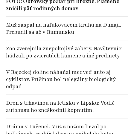
FOTO: Obrovský požiar pri Brezne. Plamene
zničili päť rodinných domov
Muž zaspal na nafukovacom kruhu na Dunaji.
Prebudil sa až v Rumunsku
Zoo zverejnila znepokojivé zábery. Návštevníci
hádzali po zvieratách kamene a iné predmety
V Rajeckej doline náhaňal medveď auto aj
cyklistov. Príčinou bol nelegálny biologický
odpad
Dron s trhavinou na letisku v Lipsku: Vodič
autobusu ho zneškodnil kopnutím.
Dráma v Lučenci. Muž s nožom liezol po
balkónoch, rozbíjal dvere a vnikol do bytov