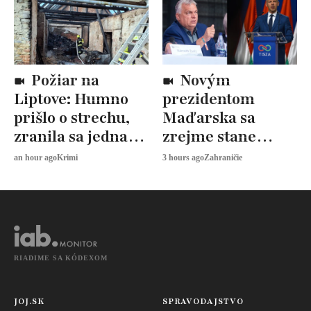
Požiar na
Novým
Liptove: Humno
prezidentom
prišlo o strechu,
Maďarska sa
zranila sa jedna
zrejme stane
osoba
András Baka.
an hour ago
Krimi
3 hours ago
Zahraničie
Fidesz voľbu
bojkotuje
RIADIME SA KÓDEXOM
JOJ.SK
SPRAVODAJSTVO