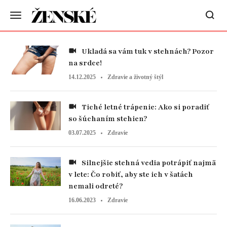
Ukladá sa vám tuk v stehnách? Pozor
na srdce!
14.12.2025
Zdravie a životný štýl
Tiché letné trápenie: Ako si poradiť
so šúchaním stehien?
03.07.2025
Zdravie
Silnejšie stehná vedia potrápiť najmä
v lete: Čo robiť, aby ste ich v šatách
nemali odreté?
16.06.2023
Zdravie