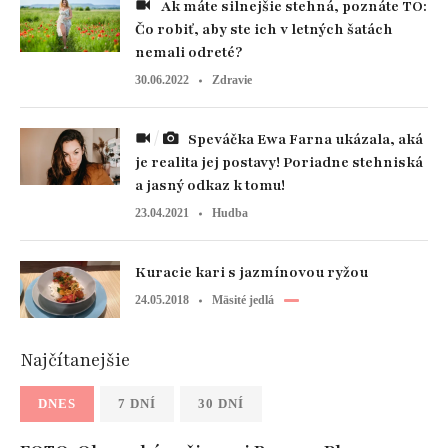
Ak máte silnejšie stehná, poznáte TO:
Čo robiť, aby ste ich v letných šatách
nemali odreté?
30.06.2022
Zdravie
Speváčka Ewa Farna ukázala, aká
je realita jej postavy! Poriadne stehniská
a jasný odkaz k tomu!
23.04.2021
Hudba
Kuracie kari s jazmínovou ryžou
24.05.2018
Mäsité jedlá
Najčítanejšie
DNES
7 DNÍ
30 DNÍ