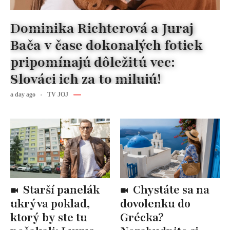
Dominika Richterová a Juraj
Bača v čase dokonalých fotiek
pripomínajú dôležitú vec:
Slováci ich za to milujú!
a day ago
TV JOJ
Starší panelák
Chystáte sa na
ukrýva poklad,
dovolenku do
ktorý by ste tu
Grécka?