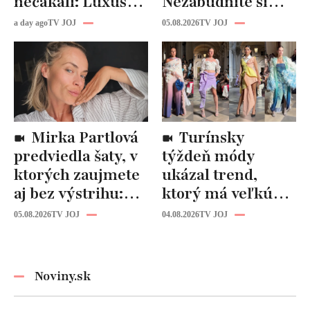
nečakali: Luxusná
Nezabudnite si
kuchyňa aj
odtiaľ uloviť tieto
a day ago
TV JOJ
05.08.2026
TV JOJ
kúpeľňa ako z
štýlové kúsky
novostavby!
Mirka Partlová
Turínsky
predviedla šaty, v
týždeň módy
ktorých zaujmete
ukázal trend,
aj bez výstrihu:
ktorý má veľkú
Ich čaro je v tomto
budúcnosť: Počuli
05.08.2026
TV JOJ
04.08.2026
TV JOJ
detaile
ste už o tomto
materiáli?
Noviny.sk