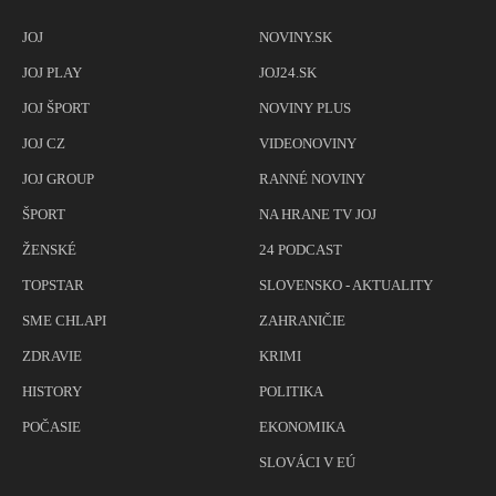
JOJ
NOVINY.SK
JOJ PLAY
JOJ24.SK
JOJ ŠPORT
NOVINY PLUS
JOJ CZ
VIDEONOVINY
JOJ GROUP
RANNÉ NOVINY
ŠPORT
NA HRANE TV JOJ
ŽENSKÉ
24 PODCAST
TOPSTAR
SLOVENSKO - AKTUALITY
SME CHLAPI
ZAHRANIČIE
ZDRAVIE
KRIMI
HISTORY
POLITIKA
POČASIE
EKONOMIKA
SLOVÁCI V EÚ