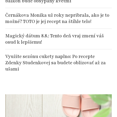
balkón bude obsypaný kvetmi
Černákova Monika už roky nepribrala, ako je to
možné? TOTO je jej recept na štíhle telo!
Magický dátum 8.8.: Tento deň vraj zmení váš
osud k lepšiemu!
Využite sezónu cukety naplno: Po recepte
Zdenky Studenkovej sa budete oblizovať až za
ušami