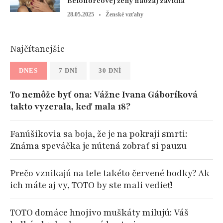
Belohorcovej ženy naozaj závidia
28.05.2025
Ženské vzťahy
Najčítanejšie
DNES
7 DNÍ
30 DNÍ
To nemôže byť ona: Vážne Ivana Gáboríková
takto vyzerala, keď mala 18?
Fanúšikovia sa boja, že je na pokraji smrti:
Známa speváčka je nútená zobrať si pauzu
Prečo vznikajú na tele takéto červené bodky? Ak
ich máte aj vy, TOTO by ste mali vedieť!
TOTO domáce hnojivo muškáty milujú: Váš