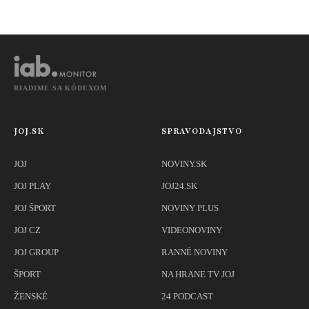
zvieratách
parlament sa
kamene a iné
prepadli na úplne
predmety
dno
RIADIME SA KÓDEXOM
JOJ.SK
SPRAVODAJSTVO
JOJ
NOVINY.SK
JOJ PLAY
JOJ24.SK
JOJ ŠPORT
NOVINY PLUS
JOJ CZ
VIDEONOVINY
JOJ GROUP
RANNÉ NOVINY
ŠPORT
NA HRANE TV JOJ
ŽENSKÉ
24 PODCAST