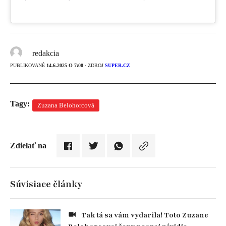
redakcia
PUBLIKOVANÉ
14.6.2025 O 7:00
· ZDROJ
SUPER.CZ
Tagy:
Zuzana Belohorcová
Zdielať na
Súvisiace články
Tak tá sa vám vydarila! Toto Zuzane