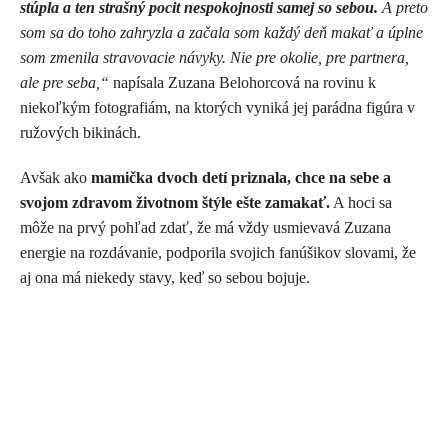
stúpla a ten strašný pocit nespokojnosti samej so sebou.
A preto
som sa do toho zahryzla a začala som každý deň makať a úplne
som zmenila stravovacie návyky. Nie pre okolie, pre partnera,
ale pre seba,“
napísala Zuzana Belohorcová na rovinu k
niekoľkým fotografiám, na ktorých vyniká jej parádna figúra v
ružových bikinách.
Avšak ako
mamička dvoch detí priznala, chce na sebe a
svojom zdravom životnom štýle ešte zamakať.
A hoci sa
môže na prvý pohľad zdať, že má vždy usmievavá Zuzana
energie na rozdávanie, podporila svojich fanúšikov slovami, že
aj ona má niekedy stavy, keď so sebou bojuje.