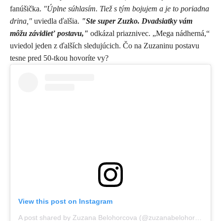
fanúšička.
"Úplne súhlasím. Tiež s tým bojujem a je to poriadna
drina,"
uviedla ďalšia.
"Ste super Zuzko. Dvadsiatky vám
môžu závidieť postavu,"
odkázal priaznivec. „Mega nádherná,“
uviedol jeden z ďalších sledujúcich. Čo na Zuzaninu postavu
tesne pred 50-tkou hovoríte vy?
View this post on Instagram
A post shared by Zuzana Belohorcova (@zuzanabelohorcova)