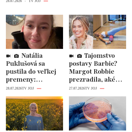
28.07.2026
TV JOJ
Natália
Tajomstvo
Puklušová sa
postavy Barbie?
pustila do veľkej
Margot Robbie
premeny:
prezradila, aké
Odborníci však
cviky jej pomohli
28.07.2026
TV JOJ
27.07.2026
TV JOJ
varujú, pozor na
spevniť celé telo
prísne diéty!