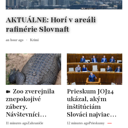
AKTUÁLNE: Horí v areáli
rafinérie Slovnaft
an hour ago
Krimi
Zoo zverejnila
Prieskum JOJ24
znepokojivé
ukázal, akým
zábery.
inštitúciám
Návštevníci
Slováci najviac
hádzali po
veria. Vláda a
11 minutes ago
Zahraničie
12 minutes ago
Prieskumy