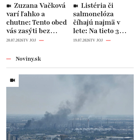
Zuzana Vačková
Listéria či
varí ľahko a
salmonelóza
chutne: Tento obed
číhajú najmä v
vás zasýti bez
lete: Na tieto 3
zbytočných kalórií
pravidlá pri jedle
20.07.2026
TV JOJ
19.07.2026
TV JOJ
nikdy
nezabúdajte!
Noviny.sk