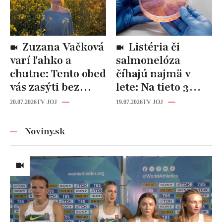
Zuzana Vačková
Listéria či
varí ľahko a
salmonelóza
chutne: Tento obed
číhajú najmä v
vás zasýti bez
lete: Na tieto 3
zbytočných kalórií
pravidlá pri jedle
20.07.2026
TV JOJ
19.07.2026
TV JOJ
nikdy
nezabúdajte!
Noviny.sk