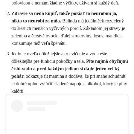
polovicou a nemám žiadne výčitky, užívam si každý deň.
Zdravie sa nedá kúpiť, takže pokiaľ to neurobím ja,
nikto to neurobí za mňa.
Belinda má jedálniček rozdelený
do šiestich menších výživných porcií. Základom jej stravy je
zelenina a čerstvé ovocie, ďalej strukoviny, losos, mandle a
konzumuje tiež veľa špenátu.
Jedlo je oveľa dôležitejšie ako cvičenie a voda ešte
dôležitejšia pre funkciu pokožky a tela.
Pite najmä obyčajnú
čistú vodu a pred každým jedlom si dajte jeden veľký
pohár,
odkazuje fit mamina a dodáva, že pri snahe schudnúť
je dobré úplne vylúčiť sladené nápoje a alkohol, ktorý je plný
kalórií.