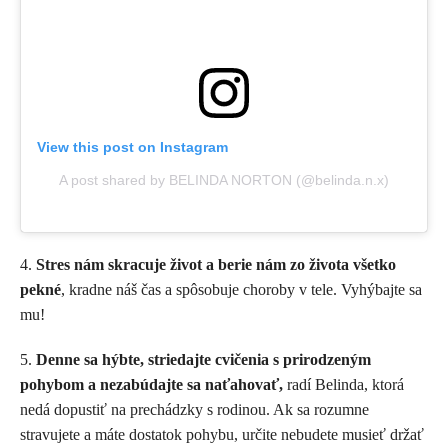
View this post on Instagram
A post shared by BELINDA NORTON (@belinda.n.x)
4.
Stres nám skracuje život a berie nám zo života všetko
pekné
, kradne náš čas a spôsobuje choroby v tele. Vyhýbajte sa
mu!
5.
Denne sa hýbte, striedajte cvičenia s prirodzeným
pohybom a nezabúdajte sa naťahovať,
radí Belinda, ktorá
nedá dopustiť na prechádzky s rodinou. Ak sa rozumne
stravujete a máte dostatok pohybu, určite nebudete musieť držať