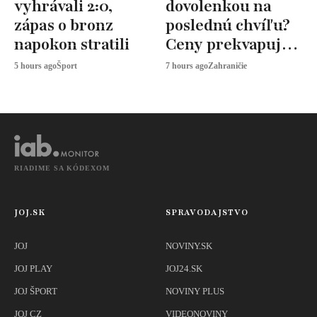
vyhrávali 2:0,
dovolenkou na
zápas o bronz
poslednú chvíľu?
napokon stratili
Ceny prekvapujú,
odborníci radia
5 hours ago
Šport
7 hours ago
Zahraničie
toto
RIADIME SA KÓDEXOM
JOJ.SK
SPRAVODAJSTVO
JOJ
NOVINY.SK
JOJ PLAY
JOJ24.SK
JOJ ŠPORT
NOVINY PLUS
JOJ CZ
VIDEONOVINY