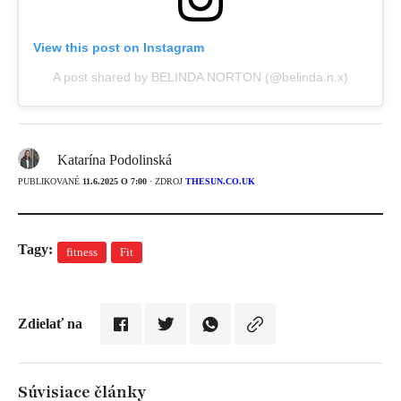
View this post on Instagram
A post shared by BELINDA NORTON (@belinda.n.x)
Katarína Podolinská
PUBLIKOVANÉ
11.6.2025 O 7:00
· ZDROJ
THESUN.CO.UK
Tagy:
fitness
Fit
Zdielať na
Súvisiace články