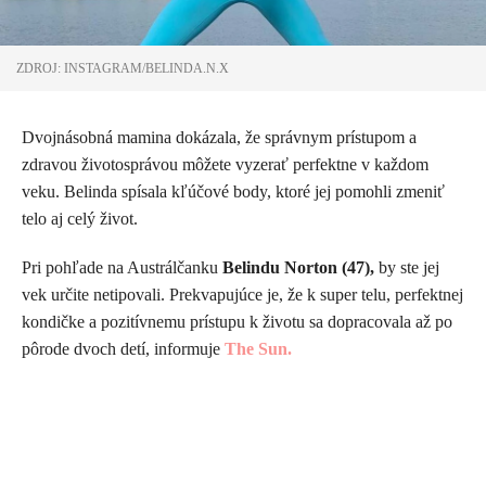
ZDROJ: INSTAGRAM/BELINDA.N.X
Dvojnásobná mamina dokázala, že správnym prístupom a
zdravou životosprávou môžete vyzerať perfektne v každom
veku. Belinda spísala kľúčové body, ktoré jej pomohli zmeniť
telo aj celý život.
Pri pohľade na Austrálčanku
Belindu Norton (47),
by ste jej
vek určite netipovali. Prekvapujúce je, že k super telu, perfektnej
kondičke a pozitívnemu prístupu k životu sa dopracovala až po
pôrode dvoch detí, informuje
The Sun.