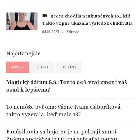
Becca zhodila neskutočných 104 kíl!
Takto vtipne ukázala výsledok chudnutia
04.06.2025
Zdravie
Najčítanejšie
DNES
7 DNÍ
30 DNÍ
Magický dátum 8.8.: Tento deň vraj zmení váš
osud k lepšiemu!
To nemôže byť ona: Vážne Ivana Gáboríková
takto vyzerala, keď mala 18?
Fanúšikovia sa boja, že je na pokraji smrti:
Známa speváčka je nútená zobrať si pauzu