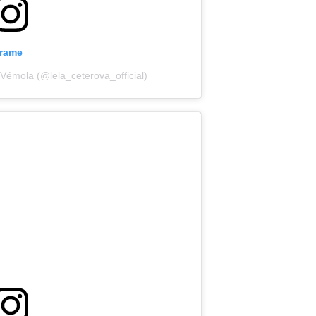
grame
 Vémola (@lela_ceterova_official)