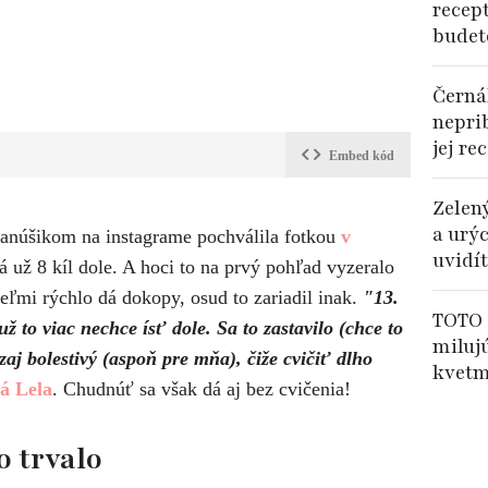
recep
budet
Černá
nepri
jej re
Embed kód
Zelený
a urý
fanúšikom na instagrame pochválila fotkou
v
uvidí
už 8 kíl dole. A hoci to na prvý pohľad vyzeralo
veľmi rýchlo dá dokopy, osud to zariadil inak.
"13.
TOTO 
ž to viac nechce ísť dole. Sa to zastavilo (chce to
miluj
zaj bolestivý (aspoň pre mňa), čiže cvičiť dlho
kvetm
á Lela
. Chudnúť sa však dá aj bez cvičenia!
 trvalo