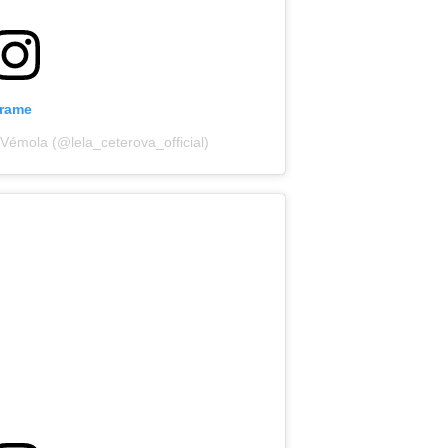
grame
 Vémola (@lela_ceterova_official)