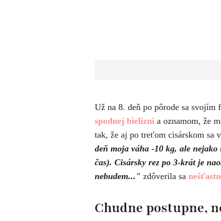
Už na 8. deň po pôrode sa svojím 
spodnej bielizni
a oznamom, že má 
tak, že aj po treťom cisárskom sa 
deň moja váha -10 kg, ale nejako u
čas). Cisársky rez po 3-krát je nao
nebudem..."
zdôverila sa
nešťastn
Chudne postupne, no