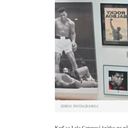
ZDROJ: INSTAGRAM/LC
Keď sa Lela Ceterová krátko po pôr