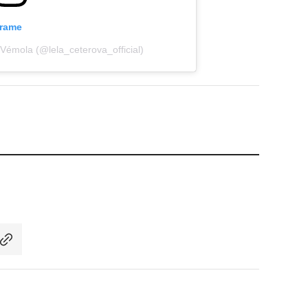
grame
 Vémola (@lela_ceterova_official)