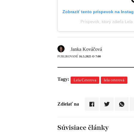
Zobraziť tento príspevok na Insta
Príspevok, ktorý zdieľa Lela
Janka Kováčová
PUBLIKOVANÉ
16.5.2025 O 7:00
Tagy:
Lela Ceterova
lela ceterová
Zdielať na
Súvisiace články