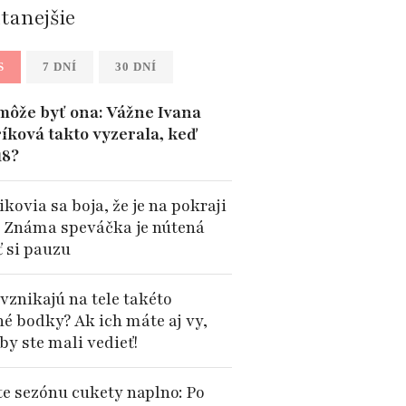
ítanejšie
S
7 DNÍ
30 DNÍ
môže byť ona: Vážne Ivana
íková takto vyzerala, keď
18?
kovia sa boja, že je na pokraji
: Známa speváčka je nútená
ť si pauzu
vznikajú na tele takéto
né bodky? Ak ich máte aj vy,
by ste mali vedieť!
te sezónu cukety naplno: Po