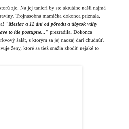
ktorú zje. Na jej tanieri by ste aktuálne našli najmä
traviny. Trojnásobná mamička dokonca priznala,
la!
"Mesiac a 11 dní od pôrodu a úbytok váhy
ave to ide postupne..."
prezradila. Dokonca
rkvový šalát, s ktorým sa jej naozaj darí chudnúť.
vuje ženy, ktoré sa tiež snažia zhodiť nejaké to