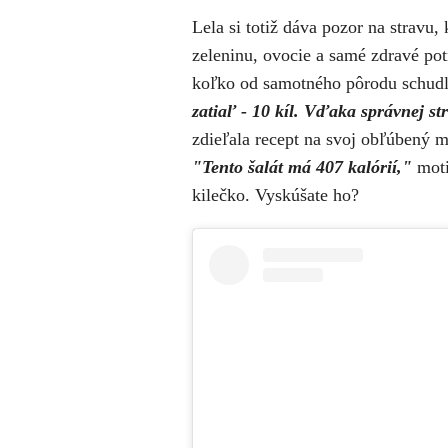
Lela si totiž dáva pozor na stravu, 
zeleninu, ovocie a samé zdravé po
koľko od samotného pôrodu schud
zatiaľ - 10 kíl. Vďaka správnej str
zdieľala recept na svoj obľúbený m
"
Tento šalát má 407 kalórií,"
moti
kilečko. Vyskúšate ho?