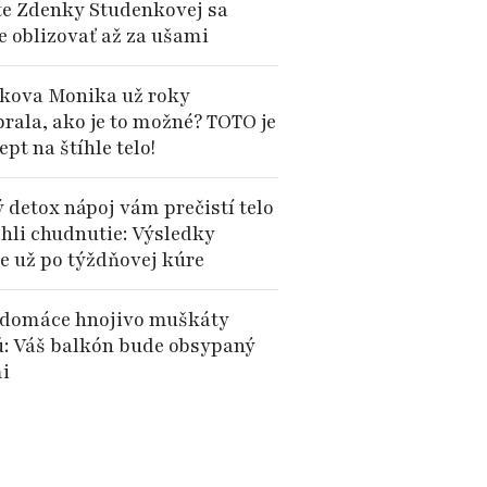
te Zdenky Studenkovej sa
e oblizovať až za ušami
kova Monika už roky
brala, ako je to možné? TOTO je
cept na štíhle telo!
 detox nápoj vám prečistí telo
chli chudnutie: Výsledky
te už po týždňovej kúre
domáce hnojivo muškáty
ú: Váš balkón bude obsypaný
i