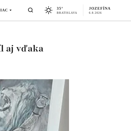
35°
JOZEFÍNA
VIAC
BRATISLAVA
6.8.2026
íl aj vďaka