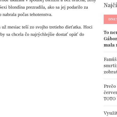
Najč
Sexi blondína prezradila, ako sa jej podarilo za
o nabrala počas tehotenstva.
DNE
 už mesiac teší zo svojho tretieho dieťatka. Hoci
To ne
 by sa chcela čo najrýchlejšie dostať opäť do
Gábor
mala 
Fanúši
smrti
zobra
Prečo 
červe
TOTO 
Využi