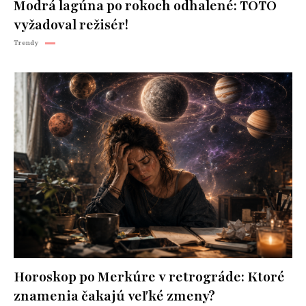
Modrá lagúna po rokoch odhalené: TOTO
vyžadoval režisér!
Trendy
Horoskop po Merkúre v retrográde: Ktoré
znamenia čakajú veľké zmeny?