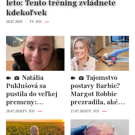
leto: Tento tréning zvládnete
kdekoľvek
28.07.2026
TV JOJ
Natália
Tajomstvo
Puklušová sa
postavy Barbie?
pustila do veľkej
Margot Robbie
premeny:
prezradila, aké
Odborníci však
cviky jej pomohli
28.07.2026
TV JOJ
27.07.2026
TV JOJ
varujú, pozor na
spevniť celé telo
prísne diéty!