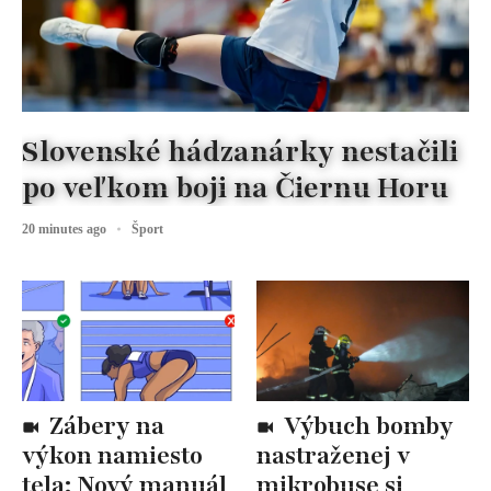
Slovenské hádzanárky nestačili
po veľkom boji na Čiernu Horu
20 minutes ago
Šport
Zábery na
Výbuch bomby
výkon namiesto
nastraženej v
tela: Nový manuál
mikrobuse si