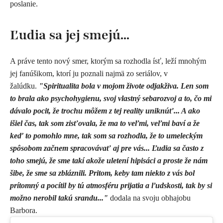
poslanie.
Ľudia sa jej smejú...
A práve tento nový smer, ktorým sa rozhodla ísť, leží mnohým
jej fanúšikom, ktorí ju poznali najmä zo seriálov, v
žalúdku.
"Spiritualita bola v mojom živote odjakživa. Len som
to brala ako psychohygienu, svoj vlastný sebarozvoj a to, čo mi
dávalo pocit, že trochu môžem z tej reality uniknúť... A ako
išiel čas, tak som zisťovala, že ma to veľmi, veľmi baví a že
keď to pomohlo mne, tak som sa rozhodla, že to umeleckým
spôsobom začnem spracovávať aj pre vás... Ľudia sa často z
toho smejú, že sme takí akože uletení hipisáci a proste že nám
šibe, že sme sa zbláznili. Pritom, keby tam niekto z vás bol
prítomný a pocítil by tú atmosféru prijatia a ľudskosti, tak by si
možno nerobil takú srandu..."
dodala na svoju obhajobu
Barbora.