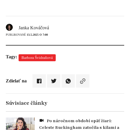
Janka Kováčová
PUBLIKOVANÉ
13.5.2025 O 7:00
Tagy:
Barbora Švidraňová
Zdielať na
Súvisiace články
Po náročnom období opäť žiari:
Celeste Buckingham zatočila s kilami a