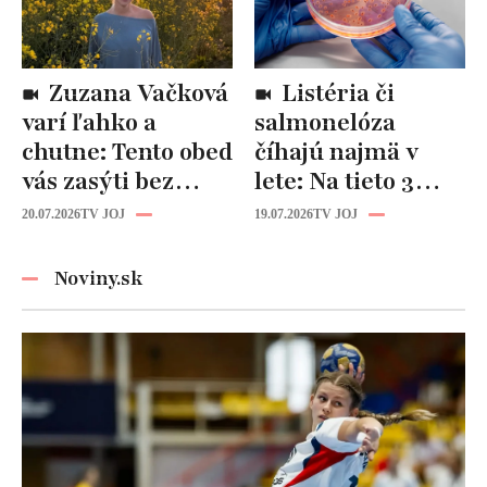
Zuzana Vačková
Listéria či
varí ľahko a
salmonelóza
chutne: Tento obed
číhajú najmä v
vás zasýti bez
lete: Na tieto 3
zbytočných kalórií
pravidlá pri jedle
20.07.2026
TV JOJ
19.07.2026
TV JOJ
nikdy
nezabúdajte!
Noviny.sk