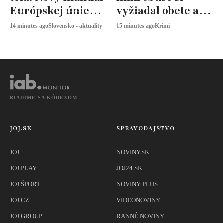
Európskej únie
vyžiadal obete a
určuje, ako
zranených
14 minutes ago
Slovensko - aktuality
15 minutes ago
Krimi
snímať
športovkyne
RIADIME SA KÓDEXOM
JOJ.SK
SPRAVODAJSTVO
JOJ
NOVINY.SK
JOJ PLAY
JOJ24.SK
JOJ ŠPORT
NOVINY PLUS
JOJ CZ
VIDEONOVINY
JOJ GROUP
RANNÉ NOVINY