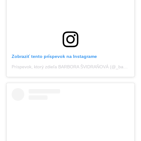
Zobraziť tento príspevok na Instagrame
Príspevok, ktorý zdieľa BARBORA ŠVIDRAŇOVÁ (@_basie_)