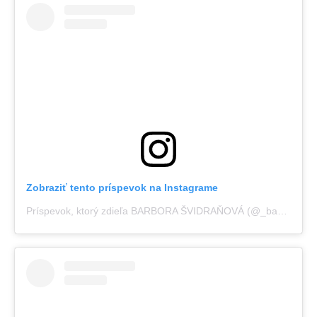
Zobraziť tento príspevok na Instagrame
Príspevok, ktorý zdieľa BARBORA ŠVIDRAŇOVÁ (@_basie_)