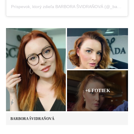
Príspevok, ktorý zdieľa BARBORA ŠVIDRAŇOVÁ (@_basie_)
+6 FOTIEK
BARBORA ŠVIDRAŇOVÁ