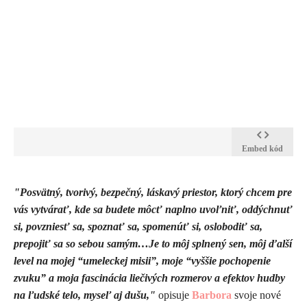
Embed kód
​"Posvätný, tvorivý, bezpečný, láskavý priestor, ktorý chcem pre
vás vytvárať, kde sa budete môcť naplno uvoľniť, oddýchnuť
si, povzniesť sa, spoznať sa, spomenúť si, oslobodiť sa,
prepojiť sa so sebou samým…Je to môj splnený sen, môj ďalší
level na mojej “umeleckej misii”, moje “vyššie pochopenie
zvuku” a moja fascinácia liečivých rozmerov a efektov hudby
na ľudské telo, myseľ aj dušu,"
opisuje
Barbora
svoje nové