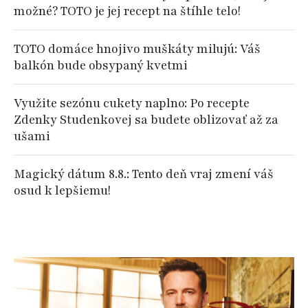
možné? TOTO je jej recept na štíhle telo!
TOTO domáce hnojivo muškáty milujú: Váš
balkón bude obsypaný kvetmi
Využite sezónu cukety naplno: Po recepte
Zdenky Studenkovej sa budete oblizovať až za
ušami
Magický dátum 8.8.: Tento deň vraj zmení váš
osud k lepšiemu!