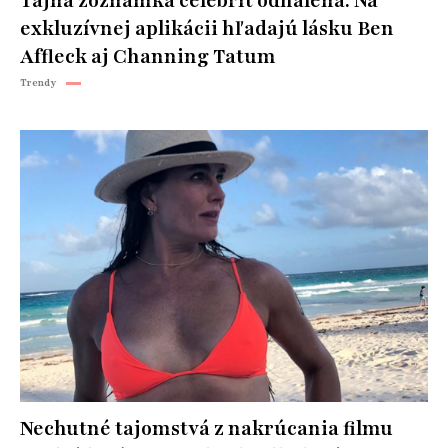
Tajná zoznamka celebrít odhalená: Na
exkluzívnej aplikácii hľadajú lásku Ben
Affleck aj Channing Tatum
Trendy
Nechutné tajomstvá z nakrúcania filmu