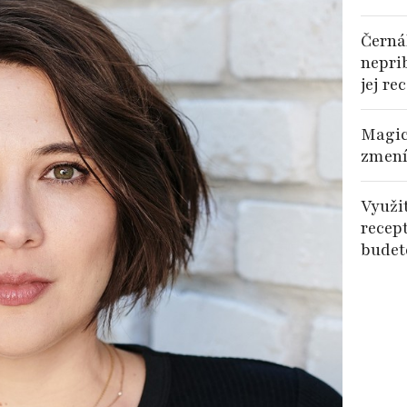
Černá
nepri
jej re
Magic
zmení
Využi
recep
budet