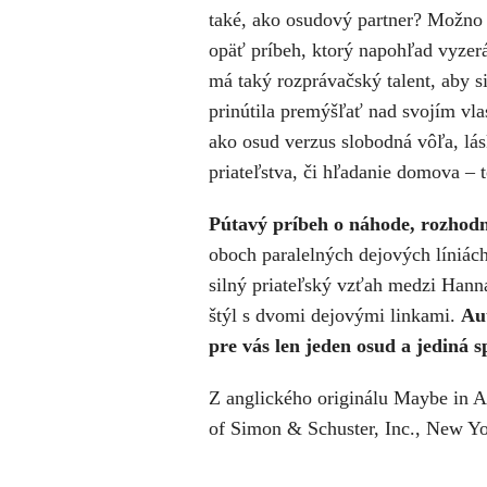
také, ako osudový partner? Možno v
opäť príbeh, ktorý napohľad vyzerá
má taký rozprávačský talent, aby s
prinútila premýšľať nad svojím vla
ako osud verzus slobodná vôľa, lá
priateľstva, či hľadanie domova – 
Pútavý príbeh o náhode, rozhodn
oboch paralelných dejových líniách 
silný priateľský vzťah medzi Hann
štýl s dvomi dejovými linkami.
Aut
pre vás len jeden osud a jediná 
Z anglického originálu Maybe in A
of Simon & Schuster, Inc., New Yo