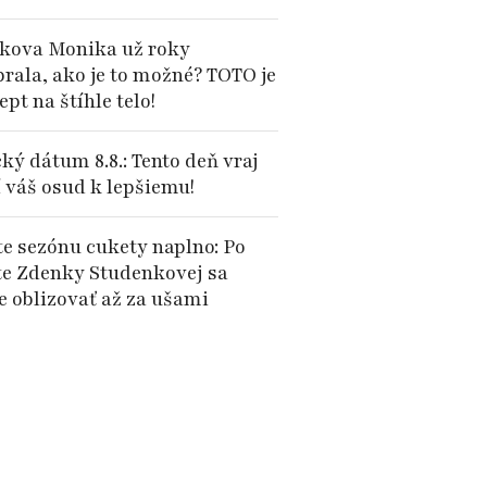
kova Monika už roky
brala, ako je to možné? TOTO je
cept na štíhle telo!
ký dátum 8.8.: Tento deň vraj
 váš osud k lepšiemu!
te sezónu cukety naplno: Po
te Zdenky Studenkovej sa
e oblizovať až za ušami