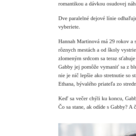
romantikou a dávkou osudovej náh
Dve paralelné dejové línie odhaľujú
vyberiete.
Hannah Martinová má 29 rokov a stál
rôznych mestách a od školy vystr
zlomeným srdcom sa teraz sťahuje 
Gabby jej pomôže vymaniť sa z bl
nie je nič lepšie ako stretnutie so
Ethana, bývalého priateľa zo stredn
Keď sa večer chýli ku koncu, Gabb
Čo sa stane, ak odíde s Gabby? A 