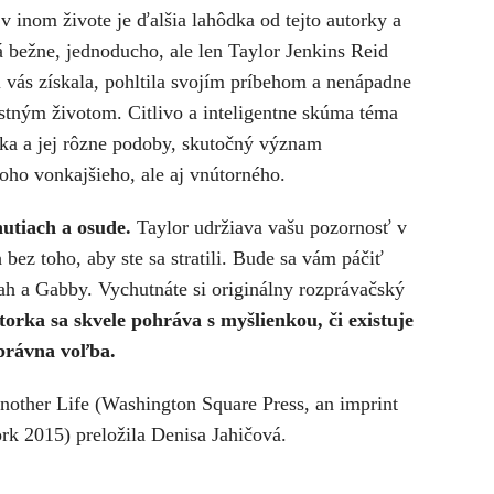
 inom živote je ďalšia lahôdka od tejto autorky a
 bežne, jednoducho, ale len Taylor Jenkins Reid
i vás získala, pohltila svojím príbehom a nenápadne
stným životom. Citlivo a inteligentne skúma téma
ska a jej rôzne podoby, skutočný význam
toho vonkajšieho, ale aj vnútorného.
utiach a osude.
Taylor udržiava vašu pozornosť v
bez toho, aby ste sa stratili. Bude sa vám páčiť
ah a Gabby. Vychutnáte si originálny rozprávačský
orka sa skvele pohráva s myšlienkou, či existuje
správna voľba.
nother Life (Washington Square Press, an imprint
rk 2015) preložila Denisa Jahičová.