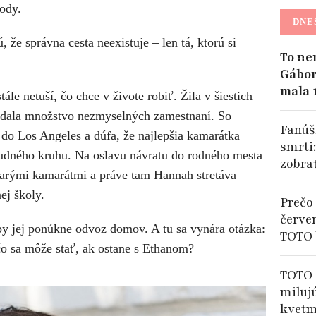
ody.
DNE
, že správna cesta neexistuje – len tá, ktorú si
To ne
Gábor
mala 
e netuší, čo chce v živote robiť. Žila v šiestich
iedala množstvo nezmyselných zamestnaní. So
Fanúši
do Los Angeles a dúfa, že najlepšia kamarátka
smrti
udného kruhu. Na oslavu návratu do rodného mesta
zobra
 starými kamarátmi a práve tam Hannah stretáva
ej školy.
Prečo 
červe
y jej ponúkne odvoz domov. A tu sa vynára otázka:
TOTO 
čo sa môže stať, ak ostane s Ethanom?
TOTO 
miluj
kvetm