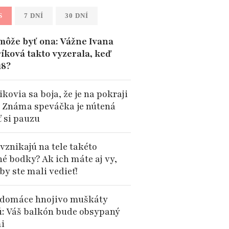
S
7 DNÍ
30 DNÍ
môže byť ona: Vážne Ivana
íková takto vyzerala, keď
18?
kovia sa boja, že je na pokraji
: Známa speváčka je nútená
ť si pauzu
vznikajú na tele takéto
né bodky? Ak ich máte aj vy,
by ste mali vedieť!
domáce hnojivo muškáty
ú: Váš balkón bude obsypaný
i