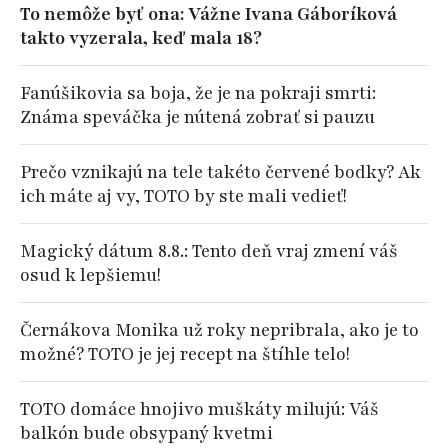
To nemôže byť ona: Vážne Ivana Gáboríková
takto vyzerala, keď mala 18?
Fanúšikovia sa boja, že je na pokraji smrti:
Známa speváčka je nútená zobrať si pauzu
Prečo vznikajú na tele takéto červené bodky? Ak
ich máte aj vy, TOTO by ste mali vedieť!
Magický dátum 8.8.: Tento deň vraj zmení váš
osud k lepšiemu!
Černákova Monika už roky nepribrala, ako je to
možné? TOTO je jej recept na štíhle telo!
TOTO domáce hnojivo muškáty milujú: Váš
balkón bude obsypaný kvetmi