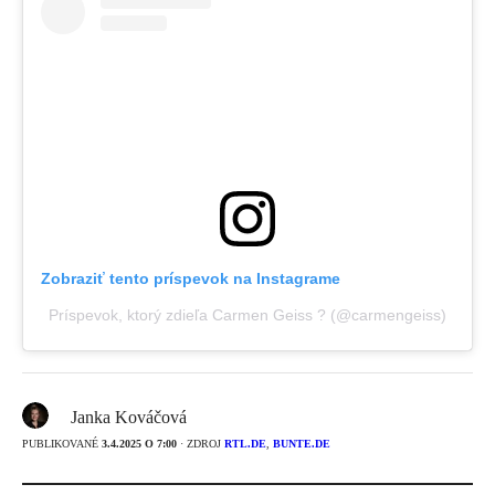
Zobraziť tento príspevok na Instagrame
Príspevok, ktorý zdieľa Carmen Geiss ? (@carmengeiss)
Janka Kováčová
PUBLIKOVANÉ
3.4.2025 O 7:00
· ZDROJ
RTL.DE
,
BUNTE.DE