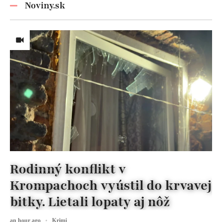
nezabúdajte!
Noviny.sk
Rodinný konflikt v
Krompachoch vyústil do krvavej
bitky. Lietali lopaty aj nôž
an hour ago
Krimi