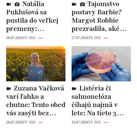
Natália
Tajomstvo
Puklušová sa
postavy Barbie?
pustila do veľkej
Margot Robbie
premeny:
prezradila, aké
Odborníci však
cviky jej pomohli
28.07.2026
TV JOJ
27.07.2026
TV JOJ
varujú, pozor na
spevniť celé telo
prísne diéty!
Zuzana Vačková
Listéria či
varí ľahko a
salmonelóza
chutne: Tento obed
číhajú najmä v
vás zasýti bez
lete: Na tieto 3
zbytočných kalórií
pravidlá pri jedle
20.07.2026
TV JOJ
19.07.2026
TV JOJ
nikdy