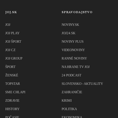
JOJ.SK
SPRAVODAJSTVO
JOJ
NOVINY.SK
JOJ PLAY
JOJ24.SK
JOJ ŠPORT
NOVINY PLUS
JOJ CZ
VIDEONOVINY
JOJ GROUP
RANNÉ NOVINY
ŠPORT
NA HRANE TV JOJ
ŽENSKÉ
24 PODCAST
TOPSTAR
SLOVENSKO - AKTUALITY
SME CHLAPI
ZAHRANIČIE
ZDRAVIE
KRIMI
HISTORY
POLITIKA
POČASIE
EKONOMIKA