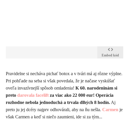
Embed kód
​Pravidelne si necháva pichať botox a v tvári má aj rôzne výplne.
Pri pohľade na seba si však povedala, že je načase vyskúšať
oveľa invazívnejší spôsob omladenia!
K 60. narodeninám si
preto
darovala facelift
za viac ako 22 000 eur! Operácia
rozhodne nebola jednoduchá a trvala dlhých 8 hodín.
Aj
preto ju jej dcéry najprv odhovárali, aby na ňu nešla.
Carmen
je
však Carmen a keď si niečo zaumieni, ide si za tým...