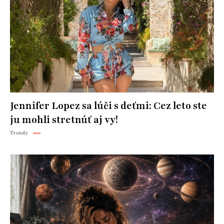
Jennifer Lopez sa lúči s deťmi: Cez leto ste
ju mohli stretnúť aj vy!
Trendy