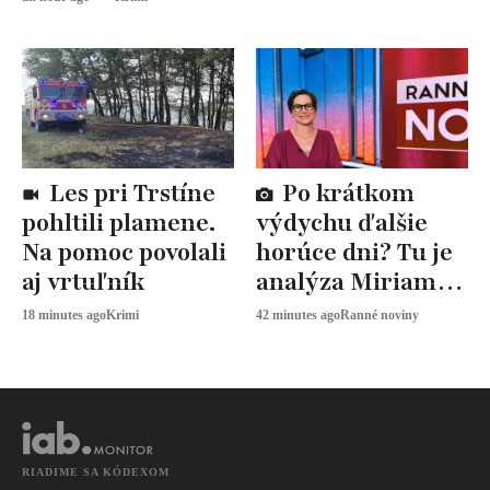
Les pri Trstíne
Po krátkom
pohltili plamene.
výdychu ďalšie
Na pomoc povolali
horúce dni? Tu je
aj vrtuľník
analýza Miriam
JAROŠOVEJ
18 minutes ago
Krimi
42 minutes ago
Ranné noviny
RIADIME SA KÓDEXOM