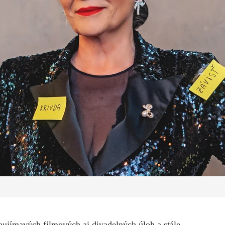
ujímavých filmových aj divadelných úloh a stále