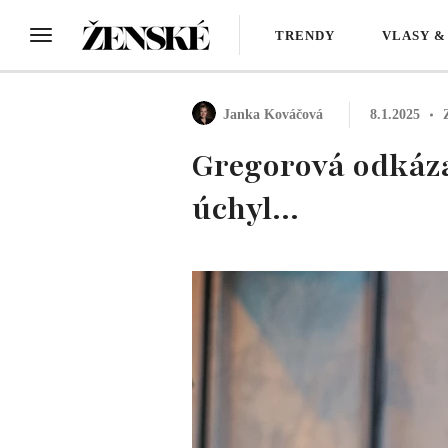
TRENDY
VLASY &
Janka Kováčová
8.1.2025
Gregorová odkáza
úchyl...