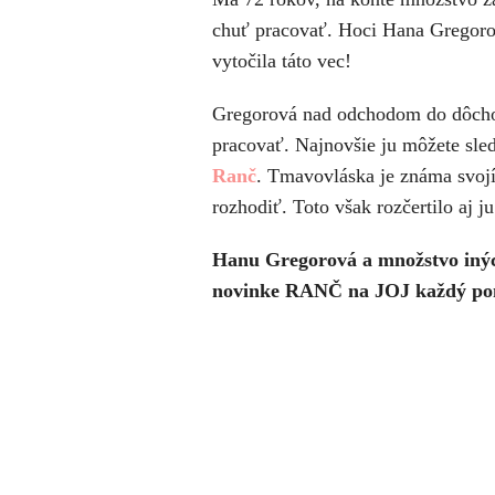
chuť pracovať. Hoci Hana Gregorov
vytočila táto vec!
Gregorová nad odchodom do dôcho
pracovať. Najnovšie ju môžete sled
Ranč
. Tmavovláska je známa svoj
rozhodiť. Toto však rozčertilo aj ju
Hanu Gregorová a množstvo iných
novinke RANČ na JOJ každý pond