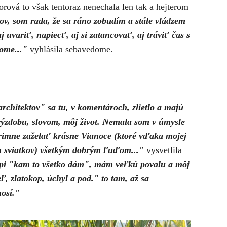
gorová to však tentoraz nenechala len tak a hejterom
v, som rada, že sa ráno zobudím a stále vládzem
j uvariť, napiecť, aj si zatancovať, aj tráviť čas s
dome..."
vyhlásila sebavedome.
rchitektov" sa tu, v komentároch, zlietlo a majú
 výzdobu, slovom, môj život. Nemala som v úmysle
primne zaželať krásne Vianoce (ktoré vďaka mojej
h sviatkov) všetkým dobrým ľuďom..."
vysvetlila
pi "kam to všetko dám", mám veľkú povalu a môj
ľ, zlatokop, úchyl a pod." to tam, až sa
nosí."