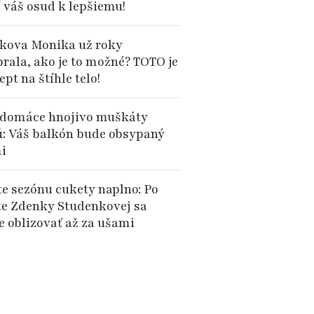
 váš osud k lepšiemu!
kova Monika už roky
brala, ako je to možné? TOTO je
cept na štíhle telo!
domáce hnojivo muškáty
ú: Váš balkón bude obsypaný
i
te sezónu cukety naplno: Po
te Zdenky Studenkovej sa
e oblizovať až za ušami