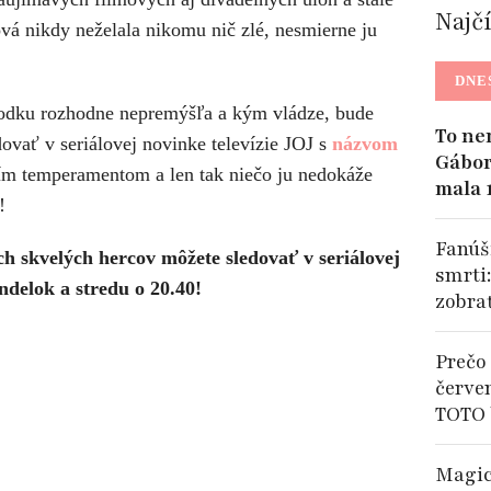
Najč
á nikdy neželala nikomu nič zlé, nesmierne ju
DNE
dku rozhodne nepremýšľa a kým vládze, bude
To ne
ovať v seriálovej novinke televízie JOJ s
názvom
Gábor
ím temperamentom a len tak niečo ju nedokáže
mala 
!
Fanúši
 skvelých hercov môžete sledovať v seriálovej
smrti
elok a stredu o 20.40!
zobra
Prečo 
červe
TOTO 
Magic