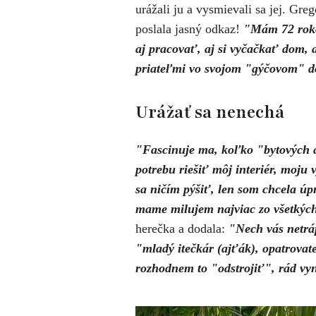
urážali ju a vysmievali sa jej. Gre
poslala jasný odkaz!
"Mám 72 roko
aj pracovať, aj si vyčačkať dom, a
priateľmi vo svojom "gýčovom" 
Urážať sa nenechá
"F
ascinuje ma, koľko "bytových a
potrebu riešiť môj interiér, moju
sa ničím pýšiť, len som chcela ú
mame milujem najviac zo všetkýc
herečka a dodala:
"
Nech vás netrá
"mladý itečkár (ajťák), opatrovate
rozhodnem to "odstrojiť", rád vy