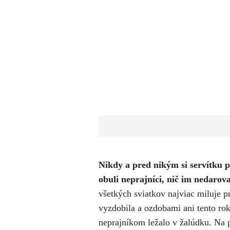
Nikdy a pred nikým si servítku 
obuli neprajníci, nič im nedarova
všetkých sviatkov najviac miluje 
vyzdobila a ozdobami ani tento rok
neprajníkom ležalo v žalúdku. Na p