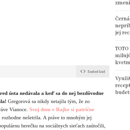
zmení
Černá
nepri
jej re
TOTO 
miluj
kvetm
Embed kód
Využi
recep
budet
pred ústa nedávala a keď sa do nej bezdôvodne
la!
Gregorová sa nikdy netajila tým, že zo
práve Vianoce.
Svoj dom v Rajke si patrične
 rozhodne nešetrila. A práve to mnohým jej
opulárnu herečku na sociálnych sieťach zaútočili,