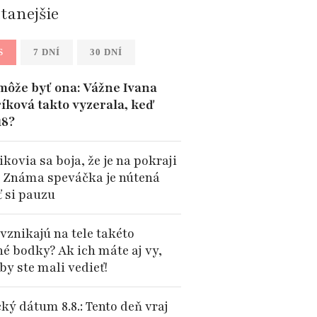
ítanejšie
S
7 DNÍ
30 DNÍ
môže byť ona: Vážne Ivana
íková takto vyzerala, keď
18?
kovia sa boja, že je na pokraji
: Známa speváčka je nútená
ť si pauzu
vznikajú na tele takéto
né bodky? Ak ich máte aj vy,
by ste mali vedieť!
ký dátum 8.8.: Tento deň vraj