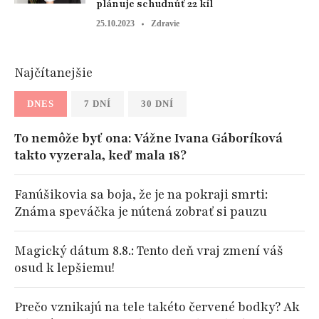
plánuje schudnúť 22 kíl
25.10.2023
Zdravie
Najčítanejšie
DNES
7 DNÍ
30 DNÍ
To nemôže byť ona: Vážne Ivana Gáboríková
takto vyzerala, keď mala 18?
Fanúšikovia sa boja, že je na pokraji smrti:
Známa speváčka je nútená zobrať si pauzu
Magický dátum 8.8.: Tento deň vraj zmení váš
osud k lepšiemu!
Prečo vznikajú na tele takéto červené bodky? Ak