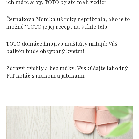
ich máte aj vy, TOTO by ste mali vedieť!
Černákova Monika už roky nepribrala, ako je to
možné? TOTO je jej recept na štíhle telo!
TOTO domáce hnojivo muškáty milujú: Váš
balkón bude obsypaný kvetmi
Zdravý, rýchly a bez múky: Vyskúšajte lahodný
FIT koláč s makom a jablkami