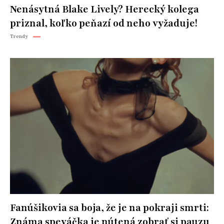
Nenásytná Blake Lively? Herecký kolega
priznal, koľko peňazí od neho vyžaduje!
Trendy
Fanúšikovia sa boja, že je na pokraji smrti:
Známa speváčka je nútená zobrať si pauzu