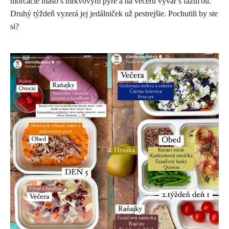
morčacie mäso s mrkvovým pyré a na večeru vývar s fazuľou.
Druhý týždeň vyzerá jej jedálniček už pestrejšie. Pochutili by ste
si?