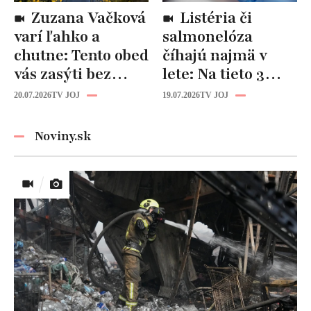
Zuzana Vačková
Listéria či
varí ľahko a
salmonelóza
chutne: Tento obed
číhajú najmä v
vás zasýti bez
lete: Na tieto 3
zbytočných kalórií
pravidlá pri jedle
20.07.2026
TV JOJ
19.07.2026
TV JOJ
nikdy
nezabúdajte!
Noviny.sk