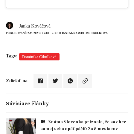
Janka Kováčová
PUBLIKOVANÉ
2.11.2023 O 7:00
· ZDROJ
INSTAGRAM/DOMICIBULKOVA
Tagy:
Dominika Cibulková
Zdielať na
Súvisiace články
Známa Slovenka priznala, že sa chce
samej seba opäť páčiť: Za 8 mesiacov