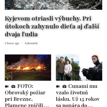
Kyjevom otriasli výbuchy. Pri
útokoch zahynulo dieťa aj ďalší
dvaja ľudia
3 hours ago
Zahraničie
FOTO:
Cunami mu
Obrovský požiar
vzalo životnú
pri Brezne.
lásku. Už 15 rokov
Plamene zničili
sa ponára do