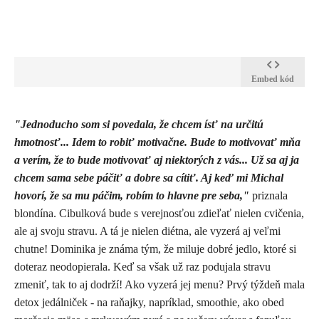
Embed kód
"Jednoducho som si povedala, že chcem ísť na určitú
hmotnosť... Idem to robiť motivačne. Bude to motivovať mňa
a verím, že to bude motivovať aj niektorých z vás...
Už sa aj ja
chcem sama sebe páčiť a dobre sa cítiť. Aj keď mi Michal
hovorí, že sa mu páčim, robím to hlavne pre seba,"
priznala
blondína.
Cibulková bude s verejnosťou zdieľať nielen cvičenia,
ale aj svoju stravu. A tá je nielen diétna, ale vyzerá aj veľmi
chutne! Dominika je známa tým, že miluje dobré jedlo, ktoré si
doteraz neodopierala. Keď sa však už raz podujala stravu
zmeniť, tak to aj dodrží! Ako vyzerá jej menu? Prvý týždeň mala
detox jedálniček - na raňajky, napríklad, smoothie, ako obed