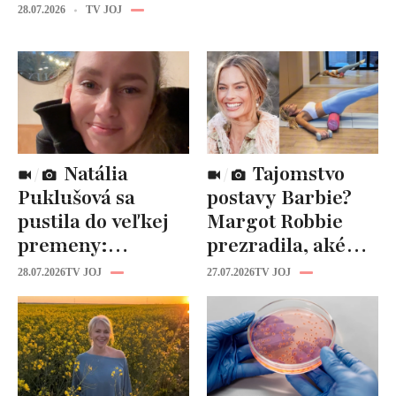
28.07.2026
TV JOJ
Natália
Tajomstvo
Puklušová sa
postavy Barbie?
pustila do veľkej
Margot Robbie
premeny:
prezradila, aké
Odborníci však
cviky jej pomohli
28.07.2026
TV JOJ
27.07.2026
TV JOJ
varujú, pozor na
spevniť celé telo
prísne diéty!