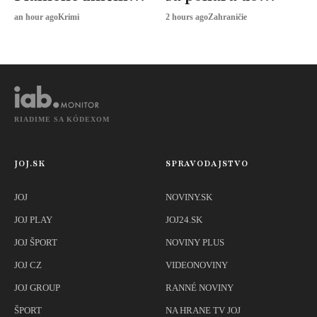
päť rodinných
mora, aby ju
an hour ago
Krimi
2 hours ago
Zahraničie
domov
priviedol domov
RIADIME SA KÓDEXOM
JOJ.SK
SPRAVODAJSTVO
JOJ
NOVINY.SK
JOJ PLAY
JOJ24.SK
JOJ ŠPORT
NOVINY PLUS
JOJ CZ
VIDEONOVINY
JOJ GROUP
RANNÉ NOVINY
ŠPORT
NA HRANE TV JOJ