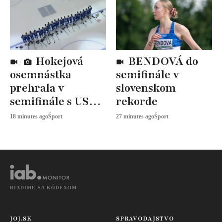
Hokejová
BENDOVÁ do
osemnástka
semifinále v
prehrala v
slovenskom
semifinále s USA,
rekorde
zabojuje o BRONZ
18 minutes ago
Šport
27 minutes ago
Šport
RIADIME SA KÓDEXOM
JOJ.SK
SPRAVODAJSTVO