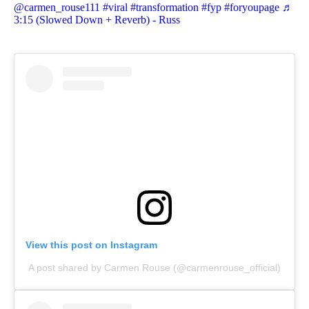
@carmen_rouse111
#viral
#transformation
#fyp
#foryoupage
♬
3:15 (Slowed Down + Reverb) - Russ
View this post on Instagram
A post shared by Carmen Rouse (@carmenrouse_official)