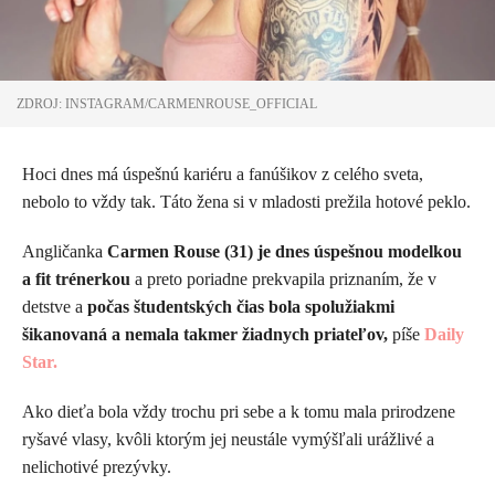
ZDROJ: INSTAGRAM/CARMENROUSE_OFFICIAL
Hoci dnes má úspešnú kariéru a fanúšikov z celého sveta,
nebolo to vždy tak. Táto žena si v mladosti prežila hotové peklo.
Angličanka
Carmen Rouse (31) je dnes úspešnou modelkou
a fit trénerkou
a preto poriadne prekvapila priznaním, že v
detstve a
počas študentských čias bola spolužiakmi
šikanovaná a nemala takmer žiadnych priateľov,
píše
Daily
Star.
Ako dieťa bola vždy trochu pri sebe a k tomu mala prirodzene
ryšavé vlasy, kvôli ktorým jej neustále vymýšľali urážlivé a
nelichotivé prezývky.