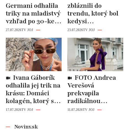
Germani odhalila
zbláznili do
triky na mladistvý
trendu, ktorý bol
vzhľad po 30-ke:
kedysi
Fungujú lepšie
katastrofou:
27.07.2026
TV JOJ
23.07.2026
TV JOJ
než drahá
„Mušie nohy“ sú
kozmetika
späť!
Ivana Gáborík
FOTO Andrea
odhalila jej trik na
Verešová
krásu: Domáci
prekvapila
kolagén, ktorý si
radikálnou
zvládnete
zmenou účesu: Je
17.07.2026
TV JOJ
11.07.2026
TV JOJ
pripraviť aj vy!
z nej úplne iná
žena!
Noviny.sk