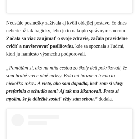
Neustále posmešky zažívala aj kvôli oblejšej postave, čo dnes
neberie až tak tragicky, lebo ju to nakoplo správnym smerom.
Začala sa viac zaujímať o svoje zdravie, začala pravidelne
cvičiť a navštevovať posilňovňu,
kde sa spoznala s ľuďmi,
ktorí ju namiesto výsmechu podporovali.
„Pamätám si, ako na mňa cestou zo školy deti pokrikovali, že
som hrubé vrece plné mrkvy. Bolo mi hrozne a trvalo to
niekoľko rokov.
A viete, ako som dopadla, keď som si vlasy
prefarbila a schudla som? Aj tak ma šikanovali. Preto si
myslím, že je dôležité zostať vždy sám sebou,”
dodala.