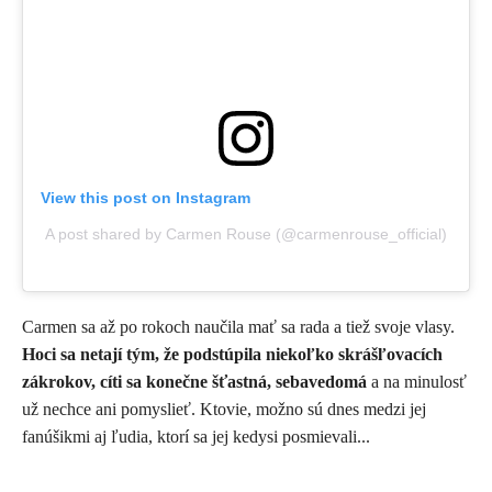
View this post on Instagram
A post shared by Carmen Rouse (@carmenrouse_official)
Carmen sa až po rokoch naučila mať sa rada a tiež svoje vlasy.
Hoci sa netají tým, že podstúpila niekoľko skrášľovacích
zákrokov, cíti sa konečne šťastná, sebavedomá
a na minulosť
už nechce ani pomyslieť. Ktovie, možno sú dnes medzi jej
fanúšikmi aj ľudia, ktorí sa jej kedysi posmievali...