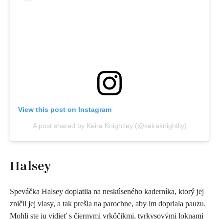
View this post on Instagram
A post shared by Keira Knightley (@keiraknightliy)
Halsey
Speváčka Halsey doplatila na neskúseného kaderníka, ktorý jej
zničil jej vlasy, a tak prešla na parochne, aby im dopriala pauzu.
Mohli ste ju vidieť s čiernymi vrkôčikmi, tyrkysovými loknami