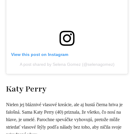
View this post on Instagram
A post shared by Selena Gomez (@selenagomez)
Katy Perry
Nielen jej bláznivé vlasové kreácie, ale aj hustá čierna hriva je
falošná. Sama Katy Perry (40) priznala, že všetko, čo nosí na
hlave, je umelé. Parochne speváčke vyhovujú, pretože môže
striedať vlasové štýly podľa nálady bez toho, aby ničila svoje