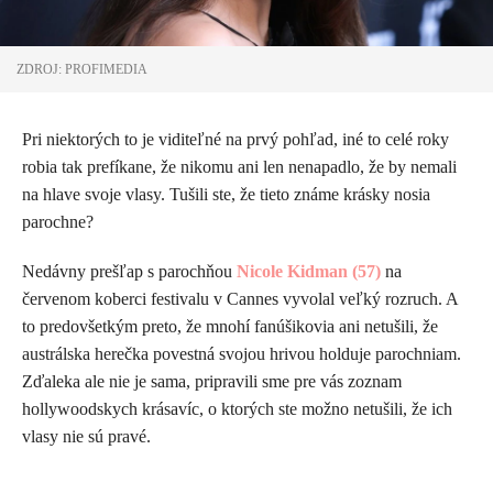
ZDROJ: PROFIMEDIA
Pri niektorých to je viditeľné na prvý pohľad, iné to celé roky
robia tak prefíkane, že nikomu ani len nenapadlo, že by nemali
na hlave svoje vlasy. Tušili ste, že tieto známe krásky nosia
parochne?
Nedávny prešľap s parochňou
Nicole Kidman (57)
na
červenom koberci festivalu v Cannes vyvolal veľký rozruch. A
to predovšetkým preto, že mnohí fanúšikovia ani netušili, že
austrálska herečka povestná svojou hrivou holduje parochniam.
Zďaleka ale nie je sama, pripravili sme pre vás zoznam
hollywoodskych krásavíc, o ktorých ste možno netušili, že ich
vlasy nie sú pravé.