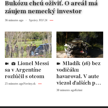
Bukózu chcú oživiť. O areál má
záujem nemecký investor
36 minutes ago
Správy JOJ 24
Lionel Messi
Mladík (16) bez
sa v Argentíne
vodičáku
rozlúčil s otcom
havaroval. V aute
viezol ďalších päť
25 minutes ago
Noviny.sk
ľudí
30 minutes ago
Krimi