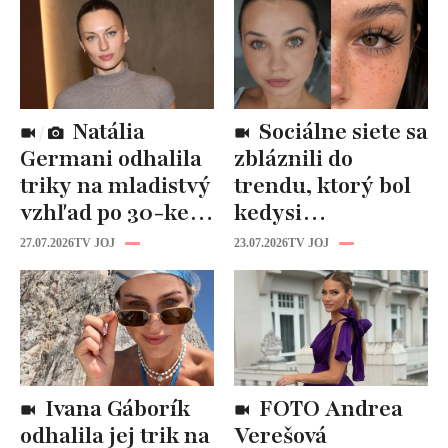
Natália
Sociálne siete sa
Germani odhalila
zbláznili do
triky na mladistvý
trendu, ktorý bol
vzhľad po 30-ke:
kedysi
Fungujú lepšie
katastrofou:
27.07.2026
TV JOJ
23.07.2026
TV JOJ
než drahá
„Mušie nohy“ sú
kozmetika
späť!
Ivana Gáborík
FOTO Andrea
odhalila jej trik na
Verešová