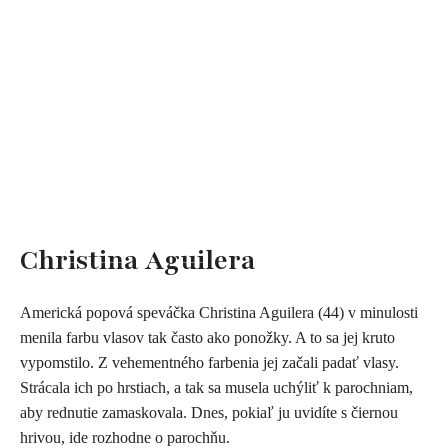
Christina Aguilera
Americká popová speváčka Christina Aguilera (44) v minulosti
menila farbu vlasov tak často ako ponožky. A to sa jej kruto
vypomstilo. Z vehementného farbenia jej začali padať vlasy.
Strácala ich po hrstiach, a tak sa musela uchýliť k parochniam,
aby rednutie zamaskovala. Dnes, pokiaľ ju uvidíte s čiernou
hrivou, ide rozhodne o parochňu.