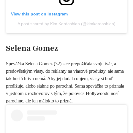
View this post on Instagram
A post shared by Kim Kardashian (@kimkardashian)
Selena Gomez
Speváčka Selena Gomez (32) síce prepožičala svoju tvár, a
predovšetkým vlasy, do reklamy na vlasové produkty, ale sama
tak hustú hrivu nemá. Aby jej dodala objem, vlasy si buď
predlžuje, alebo siahne po parochni. Sama speváčka to priznala
v jednom z rozhovorov s tým, že polovica Hollywoodu nosí
parochne, ale len málokto to prizná.