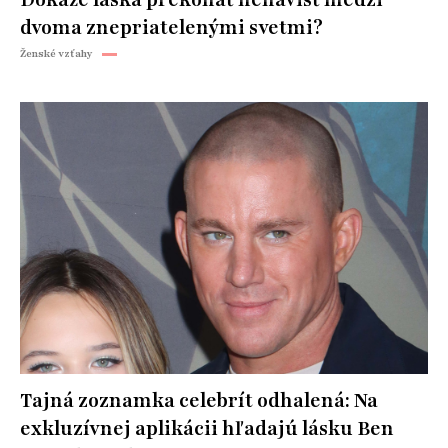
Dokáže láska prekonať nenávisť medzi
dvoma znepriatelenými svetmi?
Ženské vzťahy
Tajná zoznamka celebrít odhalená: Na
exkluzívnej aplikácii hľadajú lásku Ben