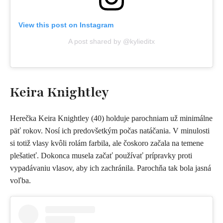
View this post on Instagram
A post shared by @kylieditx
Keira Knightley
Herečka Keira Knightley (40) holduje parochniam už minimálne
päť rokov. Nosí ich predovšetkým počas natáčania. V minulosti
si totiž vlasy kvôli rolám farbila, ale čoskoro začala na temene
plešatieť. Dokonca musela začať používať prípravky proti
vypadávaniu vlasov, aby ich zachránila. Parochňa tak bola jasná
voľba.