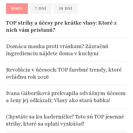
DNES
7 DNÍ
30 DNÍ
TOP strihy a účesy pre krátke vlasy: Ktoré z
nich vám pristanú?
Domáca maska proti vráskam? Zázračnú
ingredienciu nájdete doma v kuchyni
Revolúcia v účesoch: TOP farebné trendy, ktoré
ovládnu rok 2026
Ivana Gáboriková prekvapila odvážnym účesom
a ženy jej odkázali: Vlasy ako stará babka!
Chystáte sa ku kaderníčke? Toto sú TOP jesenné
strihy, ktoré sa oplatí vyskúšať!