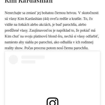
Kim Kardashian
Nenechajte sa zmiasť jej bohatou čiernou hrivou. V skutočnosti
sú vlasy Kim Kardashian (44) oveľa redšie a kratšie. To, čo
vidíte na fotkách alebo akciách, je buď parochňa, alebo
predĺžené vlasy. Zaujímavosťou je napríklad to, že pokiaľ má
Kim chuť na svoju platinovú blond éru, nechá si vlasy odfarbiť,
namiesto aby siahla po parochni, ako odhalila v ich rodinnej
reality show. Počas procesu potom nosí čiernu parochňu.