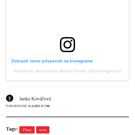
Zobraziť tento príspevok na Instagrame
Príspevok, ktorý zdieľa Selena Gomez (@selenagomez)
Janka Kováčová
PUBLIKOVANÉ
13.4.2025 O 7:00
Tagy:
Vlasy
uces