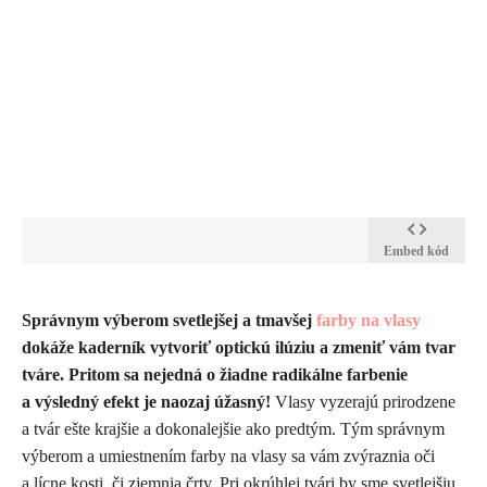
Embed kód
Správnym výberom svetlejšej a tmavšej
farby na vlasy
dokáže kaderník vytvoriť optickú ilúziu a zmeniť vám tvar
tváre.
Pritom sa nejedná o žiadne radikálne farbenie
a výsledný efekt je naozaj úžasný!
Vlasy vyzerajú prirodzene
a tvár ešte krajšie a dokonalejšie ako predtým. Tým správnym
výberom a umiestnením farby na vlasy sa vám zvýraznia oči
a lícne kosti, či zjemnia črty. Pri okrúhlej tvári by
sme svetlejšiu