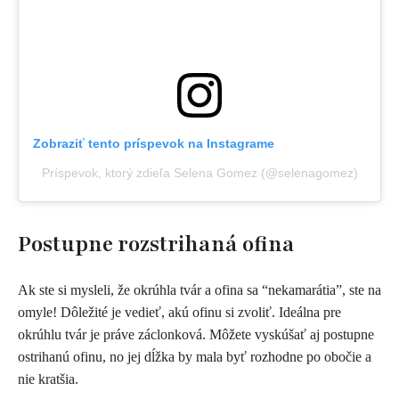
Zobraziť tento príspevok na Instagrame
Príspevok, ktorý zdieľa Selena Gomez (@selenagomez)
Postupne rozstrihaná ofina
Ak ste si mysleli, že okrúhla tvár a ofina sa “nekamarátia”, ste na
omyle! Dôležité je vedieť, akú ofinu si zvoliť. Ideálna pre
okrúhlu tvár je práve záclonková. Môžete vyskúšať aj postupne
ostrihanú ofinu, no jej dĺžka by mala byť rozhodne po obočie a
nie kratšia.