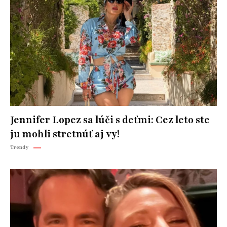
Jennifer Lopez sa lúči s deťmi: Cez leto ste
ju mohli stretnúť aj vy!
Trendy