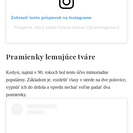
Zobraziť tento príspevok na Instagrame
Príspevok, ktorý zdieľa Selena Gomez (@selenagomez)
Pramienky lemujúce tváre
Kedysi, najmä v 90. rokoch bol tento účes mimoriadne
populárny. Základom je, rozdeliť vlasy v strede na dve polovice,
vypnúť ich do drdola a vpredu nechať voľne padať dva
pramienky.