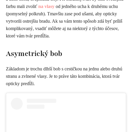
farbu mali zvoliť
na vlasy
od jedného ucha k druhému uchu
(pomyselný polkruh). Tmavšiu zase pod ušami, aby opticky
vytvorili ostrejšiu bradu. Ak sa vám tento spôsob zdá byť príliš
komplikovaný, vsadiť môžete aj na niektorý z týchto účesov,
ktoré vám tvár predĺžia.
Asymetrický bob
Základom je trochu dlhší bob s cestičkou na jednu alebo druhú
stranu a zvlnené vlasy. Je to práve táto kombinácia, ktorá tvár
opticky predĺži.