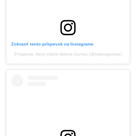
Zobraziť tento príspevok na Instagrame
Príspevok, ktorý zdieľa Selena Gomez (@selenagomez)