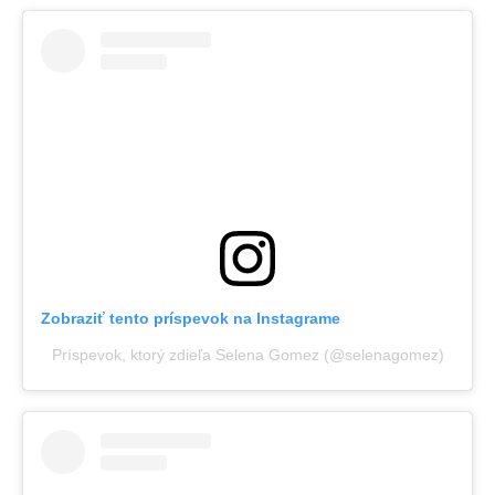
Zobraziť tento príspevok na Instagrame
Príspevok, ktorý zdieľa Selena Gomez (@selenagomez)