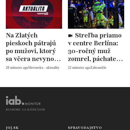
Na Zlatých
Streľba priamo
pieskoch pátrajú
v centre Berlína:
po mužovi, ktorý
30-ročný muž
sa včera nevynoril
zomrel, páchatelia
z vody
sú na úteku
20 minutes ago
Slovensko - aktuality
22 minutes ago
Zahraničie
RIADIME SA KÓDEXOM
JOJ.SK
SPRAVODAJSTVO