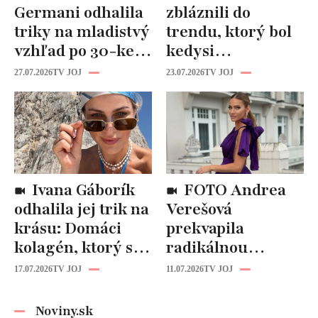
Germani odhalila
zbláznili do
triky na mladistvý
trendu, ktorý bol
vzhľad po 30-ke:
kedysi
Fungujú lepšie
katastrofou:
27.07.2026
TV JOJ
23.07.2026
TV JOJ
než drahá
„Mušie nohy“ sú
kozmetika
späť!
Ivana Gáborík
FOTO Andrea
odhalila jej trik na
Verešová
krásu: Domáci
prekvapila
kolagén, ktorý si
radikálnou
zvládnete
zmenou účesu: Je
17.07.2026
TV JOJ
11.07.2026
TV JOJ
pripraviť aj vy!
z nej úplne iná
žena!
Noviny.sk