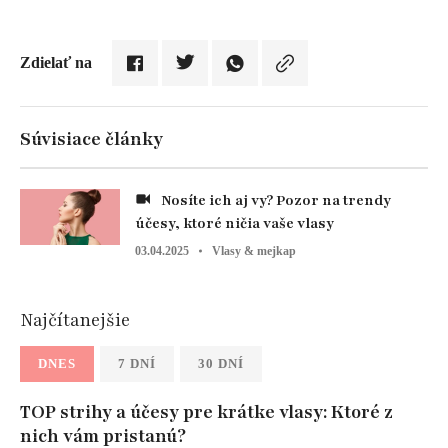
Zdielať na
Súvisiace články
Nosíte ich aj vy? Pozor na trendy
účesy, ktoré ničia vaše vlasy
03.04.2025
Vlasy & mejkap
Najčítanejšie
DNES
7 DNÍ
30 DNÍ
TOP strihy a účesy pre krátke vlasy: Ktoré z
nich vám pristanú?