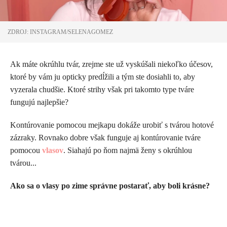
ZDROJ: INSTAGRAM/SELENAGOMEZ
Ak máte okrúhlu tvár, zrejme ste už vyskúšali niekoľko účesov,
ktoré by vám ju opticky predĺžili a tým ste dosiahli to, aby
vyzerala chudšie. Ktoré strihy však pri takomto type tváre
fungujú najlepšie?
Kontúrovanie pomocou mejkapu dokáže urobiť s tvárou hotové
zázraky. Rovnako dobre však funguje aj kontúrovanie tváre
pomocou
vlasov
. Siahajú po ňom najmä ženy s okrúhlou
tvárou...
Ako sa o vlasy po zime správne postarať, aby boli krásne?